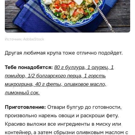
Источник: AdobeStock
Другая любимая крупа тоже отлично подойдет.
Тебе понадобятся:
80 г булгура, 1 огурец, 1
помидор, 1/2 болгарского перца, 1 горсть
микрогрина, 40 г феты, оливковое масло,
лимонный сок.
Приготовление:
Отвари булгур до готовности,
произвольно нарежь овощи и раскроши фету.
Красиво выложи все ингредиенты в миску или
контейнер, а затем сбрызни оливковым маслом с