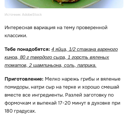
Источник: AdobeStock
Интересная вариация на тему проверенной
классики.
Тебе понадобятся:
4 яйца, 1/2 стакана вареного
киноа, 80 г твердого сыра, 1 горсть вяленых
томатов, 2 шампиньона, соль, паприка.
Приготовление:
Мелко нарежь грибы и вяленые
помидоры, натри сыр на терке и хорошо смешай
вместе все ингредиенты. Разлей заготовку по
формочкам и выпекай 17-20 минут в духовке при
180 градусах.