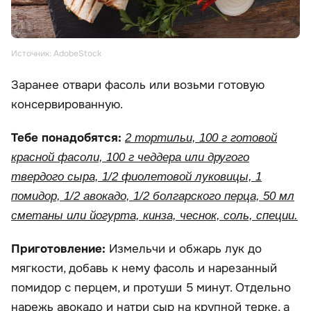
Источник: AdobeStock
Заранее отвари фасоль или возьми готовую
консервированную.
Тебе понадобятся:
2 тортильи, 100 г готовой
красной фасоли, 100 г чеддера или другого
твердого сыра, 1/2 фиолетовой луковицы, 1
помидор, 1/2 авокадо, 1/2 болгарского перца, 50 мл
сметаны или йогурта, кинза, чеснок, соль, специи.
Приготовление:
Измельчи и обжарь лук до
мягкости, добавь к нему фасоль и нарезанный
помидор с перцем, и протуши 5 минут. Отдельно
нарежь авокадо и натри сыр на крупной терке, а