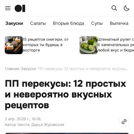
Закуски
Салаты
Вторые блюда
Супы
Выпечка
15 рецептов онигири, от
Шпинатный рулет с
которых ты будешь в
6 замечательных р
восторге
любой вкус и бюдж
Главная
/
Закуски
/
ПП перекусы: 12 простых и невероятно вкусных рецептов
ПП перекусы: 12 простых
и невероятно вкусных
рецептов
2 апр. 2026 г., 16:18
;
Автор текста: Дарья Журавская