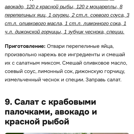
авокадо, 120 г красной рыбы, 120 г моцареллы, 8
перепелиных яиц, 1 огурец, 2 ст.л. соевого соуса, 3
ст.л. оливкового масла, 1 ст.л. лимонного сока, 1
ч.л. дижонской горчицы, 1 зубчик чеснока, специи.
Приготовление:
Отвари перепелиные яйца,
произвольно нарежь все ингредиенты и смешай
их с салатным миксом. Смешай оливковое масло,
соевый соус, лимонный сок, дижонскую горчицу,
измельченный чеснок и специи. Заправь салат.
9. Салат с крабовыми
палочками, авокадо и
красной рыбой