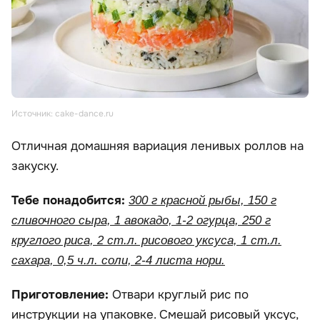
Источник: cake-dance.ru
Отличная домашняя вариация ленивых роллов на
закуску.
Тебе понадобится:
300 г красной рыбы, 150 г
сливочного сыра, 1 авокадо, 1-2 огурца, 250 г
круглого риса, 2 ст.л. рисового уксуса, 1 ст.л.
сахара, 0,5 ч.л. соли, 2-4 листа нори.
Приготовление:
Отвари круглый рис по
инструкции на упаковке. Смешай рисовый уксус,