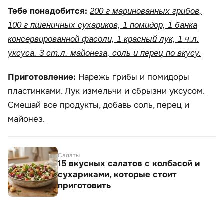
Тебе понадобится:
200 г маринованных грибов,
100 г пшеничных сухариков, 1 помидор, 1 банка
консервированной фасоли, 1 красный лук, 1 ч.л.
уксуса. 3 ст.л. майонеза, соль и перец по вкусу.
Приготовление:
Нарежь грибы и помидоры
пластинками. Лук измельчи и сбрызни уксусом.
Смешай все продукты, добавь соль, перец и
майонез.
Салаты
15 вкусных салатов с колбасой и
сухариками, которые стоит
приготовить