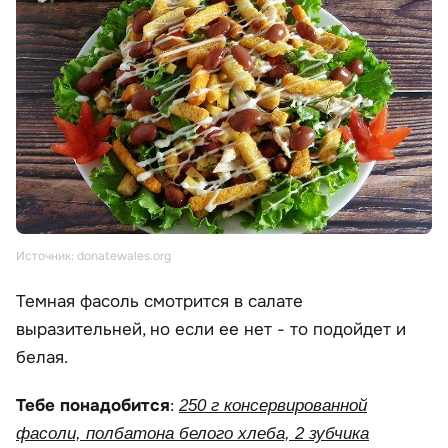
Источник: donatewales.org
Темная фасоль смотрится в салате
выразительней, но если ее нет - то подойдет и
белая.
Тебе понадобится
:
250 г консервированной
фасоли, полбатона белого хлеба, 2 зубчика