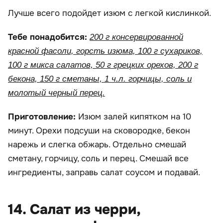
Лучше всего подойдет изюм с легкой кислинкой.
Тебе понадобится:
200 г консервированной
красной фасоли, горсть изюма, 100 г сухариков,
100 г микса салатов, 50 г грецких орехов, 200 г
бекона, 150 г сметаны, 1 ч.л. горчицы, соль и
молотый черный перец.
Приготовление:
Изюм залей кипятком на 10
минут. Орехи подсуши на сковородке, бекон
нарежь и слегка обжарь. Отдельно смешай
сметану, горчицу, соль и перец. Смешай все
ингредиенты, заправь салат соусом и подавай.
14. Салат из черри,