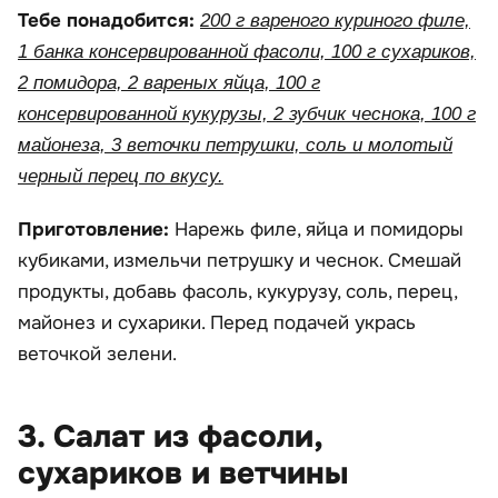
Тебе понадобится:
200 г вареного куриного филе,
1 банка консервированной фасоли, 100 г сухариков,
2 помидора, 2 вареных яйца, 100 г
консервированной кукурузы, 2 зубчик чеснока, 100 г
майонеза, 3 веточки петрушки, соль и молотый
черный перец по вкусу.
Приготовление:
Нарежь филе, яйца и помидоры
кубиками, измельчи петрушку и чеснок. Смешай
продукты, добавь фасоль, кукурузу, соль, перец,
майонез и сухарики. Перед подачей укрась
веточкой зелени.
3. Салат из фасоли,
сухариков и ветчины