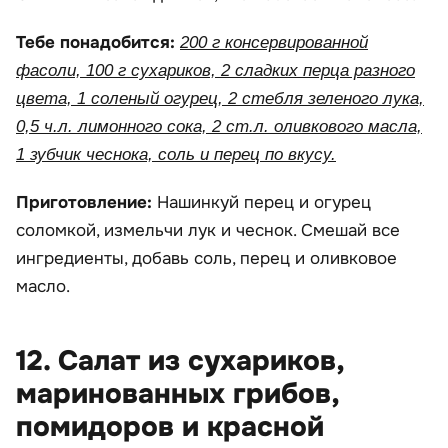
Тебе понадобится:
200 г консервированной
фасоли, 100 г сухариков, 2 сладких перца разного
цвета, 1 соленый огурец, 2 стебля зеленого лука,
0,5 ч.л. лимонного сока, 2 ст.л. оливкового масла,
1 зубчик чеснока, соль и перец по вкусу.
Приготовление:
Нашинкуй перец и огурец
соломкой, измельчи лук и чеснок. Смешай все
ингредиенты, добавь соль, перец и оливковое
масло.
12. Салат из сухариков,
маринованных грибов,
помидоров и красной