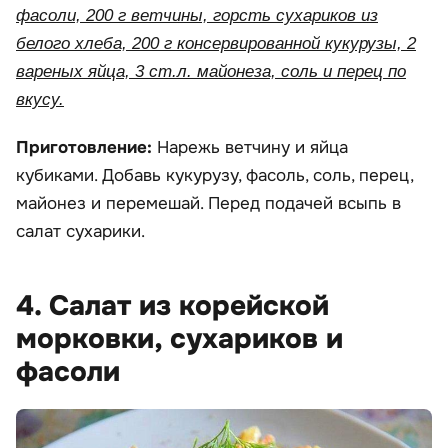
фасоли, 200 г ветчины, горсть сухариков из
белого хлеба, 200 г консервированной кукурузы, 2
вареных яйца, 3 ст.л. майонеза, соль и перец по
вкусу.
Приготовление:
Нарежь ветчину и яйца
кубиками. Добавь кукурузу, фасоль, соль, перец,
майонез и перемешай. Перед подачей всыпь в
салат сухарики.
4. Салат из корейской
морковки, сухариков и
фасоли