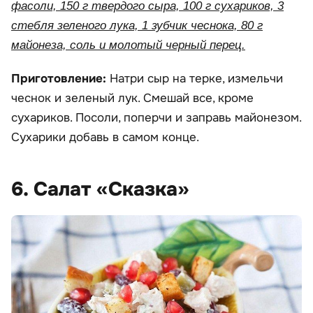
фасоли, 150 г твердого сыра, 100 г сухариков, 3
стебля зеленого лука, 1 зубчик чеснока, 80 г
майонеза, соль и молотый черный перец.
Приготовление:
Натри сыр на терке, измельчи
чеснок и зеленый лук. Смешай все, кроме
сухариков. Посоли, поперчи и заправь майонезом.
Сухарики добавь в самом конце.
6. Салат «Сказка»