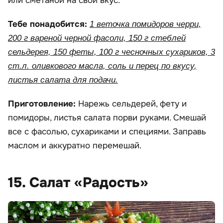
или сметаной на свой вкус.
Тебе понадобится:
1 веточка помидоров черри,
200 г вареной черной фасоли, 150 г стеблей
сельдерея, 150 феты, 100 г чесночных сухариков, 3
ст.л. оливкового масла, соль и перец по вкусу,
листья салата для подачи.
Приготовление:
Нарежь сельдерей, фету и
помидоры, листья салата порви руками. Смешай
все с фасолью, сухариками и специями. Заправь
маслом и аккуратно перемешай.
15. Салат «Радость»