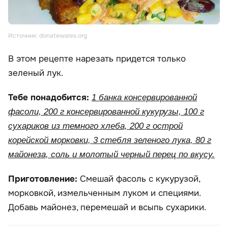
Источник: donatewales.org
В этом рецепте нарезать придется только
зеленый лук.
Тебе понадобится:
1 банка консервированной
фасоли, 200 г консервированной кукурузы, 100 г
сухариков из темного хлеба, 200 г острой
корейской морковки, 3 стебля зеленого лука, 80 г
майонеза, соль и молотый черный перец по вкусу.
Приготовление:
Смешай фасоль с кукурузой,
морковкой, измельченным луком и специями.
Добавь майонез, перемешай и всыпь сухарики.