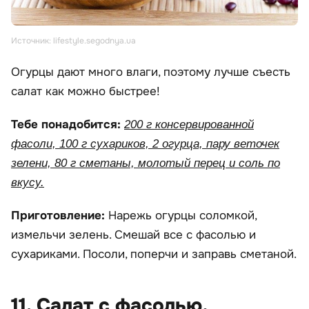
Источник: lifestyle.segodnya.ua
Огурцы дают много влаги, поэтому лучше съесть
салат как можно быстрее!
Тебе понадобится:
200 г консервированной
фасоли, 100 г сухариков, 2 огурца, пару веточек
зелени, 80 г сметаны, молотый перец и соль по
вкусу.
Приготовление:
Нарежь огурцы соломкой,
измельчи зелень. Смешай все с фасолью и
сухариками. Посоли, поперчи и заправь сметаной.
11. Салат с фасолью,