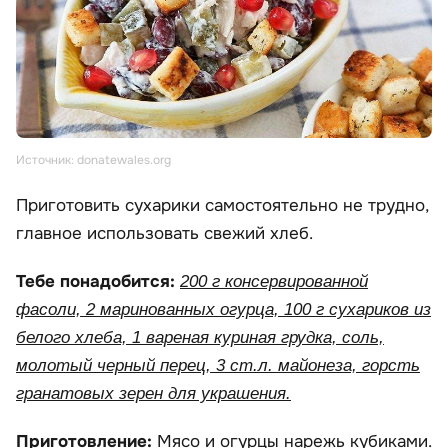
Источник: donatewales.org
Приготовить сухарики самостоятельно не трудно,
главное использовать свежий хлеб.
Тебе понадобится:
200 г консервированной
фасоли, 2 маринованных огурца, 100 г сухариков из
белого хлеба, 1 вареная куриная грудка, соль,
молотый черный перец, 3 ст.л. майонеза, горсть
гранатовых зерен для украшения.
Приготовление:
Мясо и огурцы нарежь кубиками.