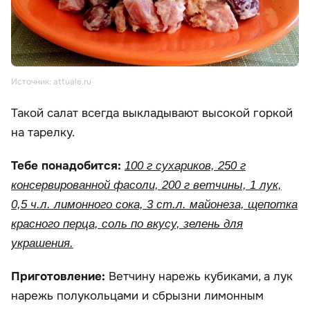
Источник: attuale.ru
Такой салат всегда выкладывают высокой горкой
на тарелку.
Тебе понадобится:
100 г сухариков, 250 г
консервированной фасоли, 200 г ветчины, 1 лук,
0,5 ч.л. лимонного сока, 3 ст.л. майонеза, щепотка
красного перца, соль по вкусу, зелень для
украшения.
Приготовление:
Ветчину нарежь кубиками, а лук
нарежь полукольцами и сбрызни лимонным