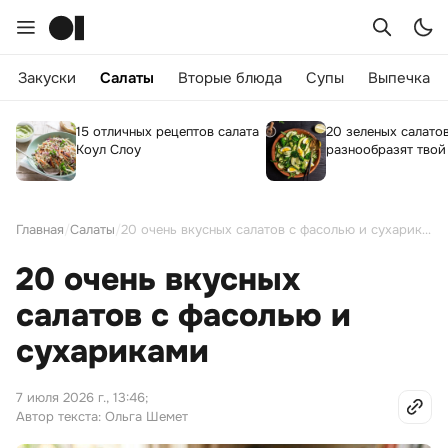
Закуски
Салаты
Вторые блюда
Супы
Выпечка
15 отличных рецептов салата
20 зеленых салато
Коул Слоу
разнообразят твой
Главная
/
Салаты
/
20 очень вкусных салатов с фасолью и сухариками
20 очень вкусных
салатов с фасолью и
сухариками
7 июля 2026 г., 13:46
;
Автор текста: Ольга Шемет