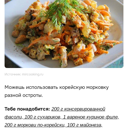
Источник: mircooking.ru
Можешь использовать корейскую морковку
разной остроты.
Тебе понадобится:
200 г консервированной
фасоли, 100 г сухариков, 1 вареное куриное филе,
200 г моркови по-корейски, 100 г майонеза,