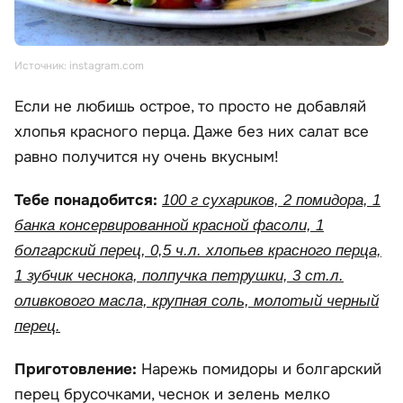
Источник: instagram.com
Если не любишь острое, то просто не добавляй
хлопья красного перца. Даже без них салат все
равно получится ну очень вкусным!
Тебе понадобится:
100 г сухариков, 2 помидора, 1
банка консервированной красной фасоли, 1
болгарский перец, 0,5 ч.л. хлопьев красного перца,
1 зубчик чеснока, полпучка петрушки, 3 ст.л.
оливкового масла, крупная соль, молотый черный
перец.
Приготовление:
Нарежь помидоры и болгарский
перец брусочками, чеснок и зелень мелко