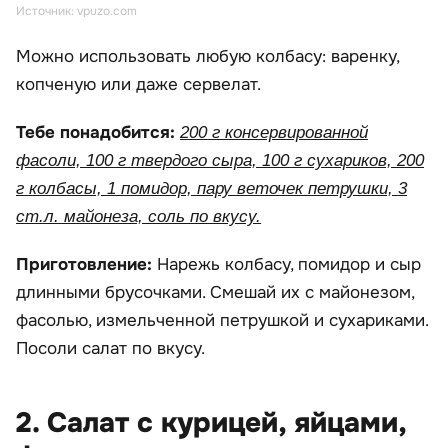
Источник: vpuzo.com
Можно использовать любую колбасу: варенку,
копченую или даже сервелат.
Тебе понадобится:
200 г консервированной
фасоли, 100 г твердого сыра, 100 г сухариков, 200
г колбасы, 1 помидор, пару веточек петрушки, 3
ст.л. майонеза, соль по вкусу.
Приготовление:
Нарежь колбасу, помидор и сыр
длинными брусочками. Смешай их с майонезом,
фасолью, измельченной петрушкой и сухариками.
Посоли салат по вкусу.
2. Салат с курицей, яйцами,