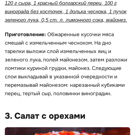
120 г сыра, 1 красный болгарский перец, 100 г
винограда без косточек, 1 долька чеснока, 1 пучок
зеленого лука, 0,5 ст. л. лимонного сока, майонез.
Приготовление:
Обжаренные кусочки мяса
смешай с измельченным чесноком. На дно
тарелки выложи слой измельченных яиц и
зеленого лука, полей майонезом, затем разложи
ломтики куриной грудки, майонез. Следующие
слои выкладывай в указанной очередности и
перемазывай майонезом: нарезанный кубиками
перец, тертый сыр, половинки виноградин.
3. Салат с орехами