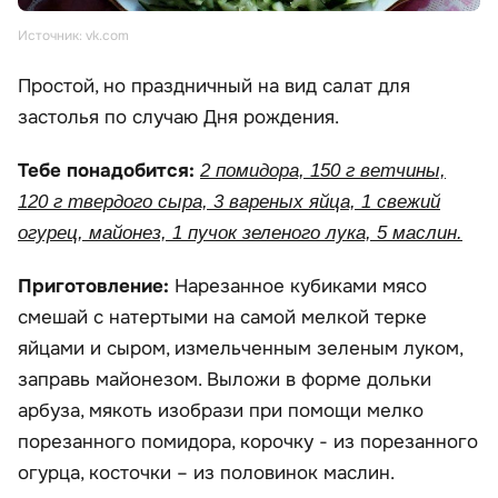
Источник: vk.com
Простой, но праздничный на вид салат для
застолья по случаю Дня рождения.
Тебе понадобится:
2 помидора, 150 г ветчины,
120 г твердого сыра, 3 вареных яйца, 1 свежий
огурец, майонез, 1 пучок зеленого лука, 5 маслин.
Приготовление:
Нарезанное кубиками мясо
смешай с натертыми на самой мелкой терке
яйцами и сыром, измельченным зеленым луком,
заправь майонезом. Выложи в форме дольки
арбуза, мякоть изобрази при помощи мелко
порезанного помидора, корочку - из порезанного
огурца, косточки – из половинок маслин.