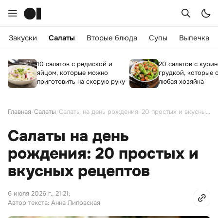
Закуски
Салаты
Вторые блюда
Супы
Выпечка
10 салатов с редиской и
20 салатов с кури
яйцом, которые можно
грудкой, которые 
приготовить на скорую руку
любая хозяйка
Главная
/
Салаты
/
Салаты на день рождения: 20 простых и вкусных рецептов
Салаты на день
рождения: 20 простых и
вкусных рецептов
6 июля 2026 г., 21:21
;
Автор текста: Анна Липовская