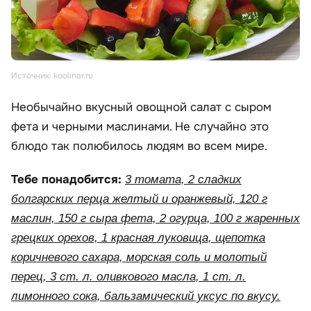
Источник: koolinar.ru
Необычайно вкусный овощной салат с сыром
фета и черными маслинами. Не случайно это
блюдо так полюбилось людям во всем мире.
Тебе понадобится:
3 томата, 2 сладких
болгарских перца желтый и оранжевый, 120 г
маслин, 150 г сыра фета, 2 огурца, 100 г жаренных
грецких орехов, 1 красная луковица, щепотка
коричневого сахара, морская соль и молотый
перец, 3 ст. л. оливкового масла, 1 ст. л.
лимонного сока, бальзамический уксус по вкусу.