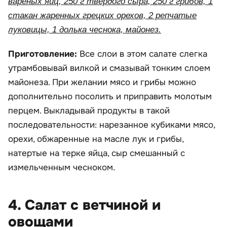
вареных яиц, 250 г твердого сыра, 250 г грибов, 1
стакан жаренных грецких орехов, 2 репчатые
луковицы, 1 долька чеснока, майонез.
Приготовление:
Все слои в этом салате слегка
утрамбовывай вилкой и смазывай тонким слоем
майонеза. При желании мясо и грибы можно
дополнительно посолить и приправить молотым
перцем. Выкладывай продукты в такой
последовательности: нарезанное кубиками мясо,
орехи, обжаренные на масле лук и грибы,
натертые на терке яйца, сыр смешанный с
измельченным чесноком.
4. Салат с ветчиной и
овощами