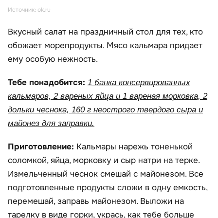
Источник: ok.ru
Вкусный салат на праздничный стол для тех, кто
обожает морепродукты. Мясо кальмара придает
ему особую нежность.
Тебе понадобится:
1 банка консервированных
кальмаров, 2 вареных яйца и 1 вареная морковка, 2
дольки чеснока, 160 г неострого твердого сыра и
майонез для заправки.
Приготовление:
Кальмары нарежь тоненькой
соломкой, яйца, морковку и сыр натри на терке.
Измельченный чеснок смешай с майонезом. Все
подготовленные продукты сложи в одну емкость,
перемешай, заправь майонезом. Выложи на
тарелку в виде горки, укрась, как тебе больше