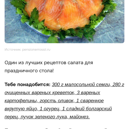
Источник: pensionerrossii.ru
Один из лучших рецептов салата для
праздничного стола!
Тебе понадобится:
300 г малосольной семги, 280 г
очищенных вареных креветок, 3 вареных
картофелины, горсть оливок, 1 сваренное
вкрутую яйцо, 1 огурец, 1 сладкий болгарский
перец, пучок зеленого лука, майонез.