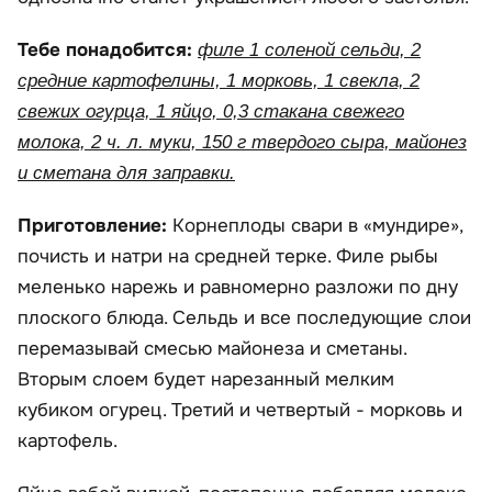
Тебе понадобится:
филе 1 соленой сельди, 2
средние картофелины, 1 морковь, 1 свекла, 2
свежих огурца, 1 яйцо, 0,3 стакана свежего
молока, 2 ч. л. муки, 150 г твердого сыра, майонез
и сметана для заправки.
Приготовление:
Корнеплоды свари в «мундире»,
почисть и натри на средней терке. Филе рыбы
меленько нарежь и равномерно разложи по дну
плоского блюда. Сельдь и все последующие слои
перемазывай смесью майонеза и сметаны.
Вторым слоем будет нарезанный мелким
кубиком огурец. Третий и четвертый - морковь и
картофель.