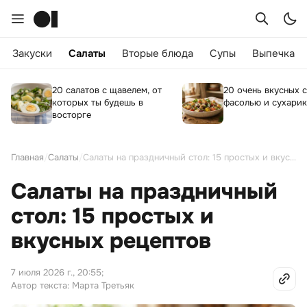
Закуски
Салаты
Вторые блюда
Супы
Выпечка
20 салатов с щавелем, от
20 очень вкусных с
которых ты будешь в
фасолью и сухари
восторге
Главная
/
Салаты
/
Салаты на праздничный стол: 15 простых и вкусных рецептов
Салаты на праздничный
стол: 15 простых и
вкусных рецептов
7 июля 2026 г., 20:55
;
Автор текста: Марта Третьяк