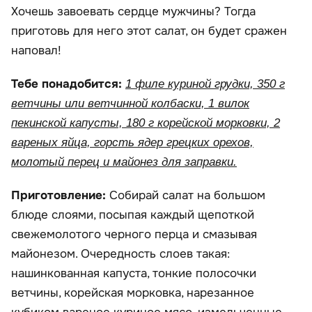
Хочешь завоевать сердце мужчины? Тогда
приготовь для него этот салат, он будет сражен
наповал!
Тебе понадобится:
1 филе куриной грудки, 350 г
ветчины или ветчинной колбаски, 1 вилок
пекинской капусты, 180 г корейской морковки, 2
вареных яйца, горсть ядер грецких орехов,
молотый перец и майонез для заправки.
Приготовление:
Собирай салат на большом
блюде слоями, посыпая каждый щепоткой
свежемолотого черного перца и смазывая
майонезом. Очередность слоев такая:
нашинкованная капуста, тонкие полосочки
ветчины, корейская морковка, нарезанное