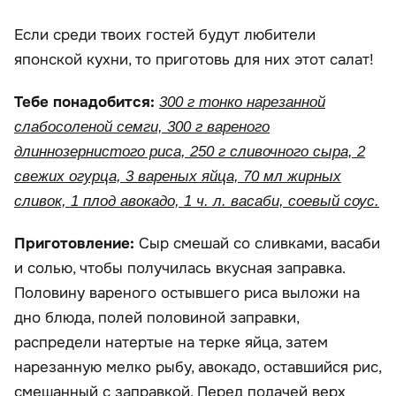
Если среди твоих гостей будут любители
японской кухни, то приготовь для них этот салат!
Тебе понадобится:
300 г тонко нарезанной
слабосоленой семги, 300 г вареного
длиннозернистого риса, 250 г сливочного сыра, 2
свежих огурца, 3 вареных яйца, 70 мл жирных
сливок, 1 плод авокадо, 1 ч. л. васаби, соевый соус.
Приготовление:
Сыр смешай со сливками, васаби
и солью, чтобы получилась вкусная заправка.
Половину вареного остывшего риса выложи на
дно блюда, полей половиной заправки,
распредели натертые на терке яйца, затем
нарезанную мелко рыбу, авокадо, оставшийся рис,
смешанный с заправкой. Перед подачей верх