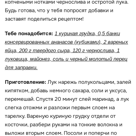
копчеными нотками чернослива и остротой лука.
Будь готова, что у тебя попросят добавки и
заставят поделиться рецептом!
Тебе понадобится:
1 куриная грудка, 0,5 банки
консервированных ананасов (кубиками), 2 вареных
яйца, 200 г твердого сыра, 120 г чернослива, 1
луковица, майонез, соль и черный молотый перец
для заправки.
Приготовление:
Лук нарежь полукольцами, залей
кипятком, добавь немного сахара, соли и уксуса,
перемешай. Спустя 20 минут слей маринад, а лук
слегка отожми и разложи первым слоем на
тарелку. Вареную куриную грудку отдели от
косточки, разбери руками на тонкие волокна и
выложи вторым слоем. Посоли и поперчи по