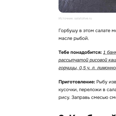
Источник: salatolive.ru
Горбушу в этом салате 
масле рыбой.
Тебе понадобится:
1 бан
рассыпчатой рисовой каши
горчицы, 0,5 ч. л. лимонно
Приготовление:
Рыбу изв
кусочки, переложи в сал
рису. Заправь смесью см