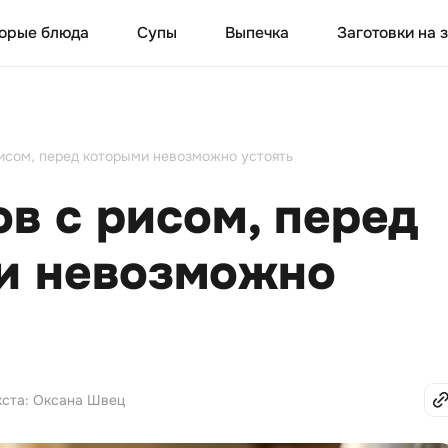
орые блюда
Супы
Выпечка
Заготовки на 
рисом, перед которыми невозможно устоять
ов с рисом, перед
и невозможно
кста: Оксана Швец