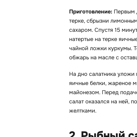
Приготовление:
Первым д
терке, сбрызни лимонным
сахаром. Спустя 15 мин
натертые на терке яичные
чайной ложки куркумы. Т
обжарь на масле с остав
На дно салатника уложи 
яичные белки, жареное м
майонезом. Перед подаче
салат оказался на ней, п
желтками.
2. Рыбный с