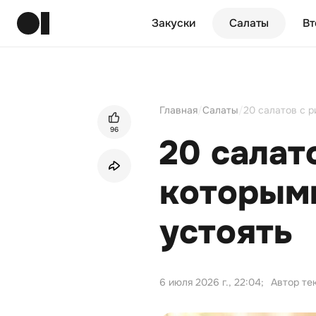
Закуски
Салаты
Вт
Главная
/
Салаты
/
20 салатов с 
96
20 салат
которым
устоять
6 июля 2026 г., 22:04
;
Автор те