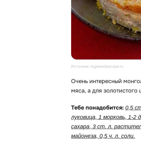
Источник: mykaleidoscope.ru
Очень интересный монгол
мяса, а для золотистого 
Тебе понадобится:
0,5 с
луковица, 1 морковь, 1-2 д
сахара, 3 ст. л. растител
майонеза, 0,5 ч. л. соли.