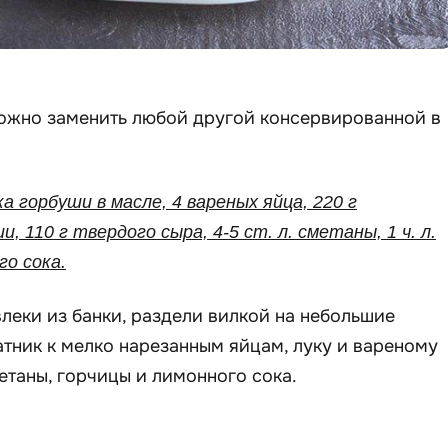
можно заменить любой другой консервированной в
ка горбуши в масле, 4 вареных яйца, 220 г
, 110 г твердого сыра, 4-5 ст. л. сметаны, 1 ч. л.
го сока.
леки из банки, раздели вилкой на небольшие
атник к мелко нарезанным яйцам, луку и вареному
етаны, горчицы и лимонного сока.