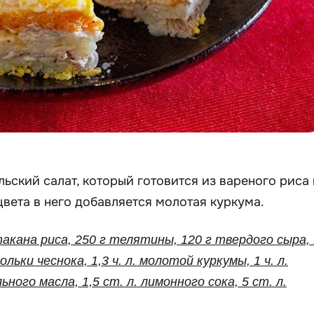
ьский салат, который готовится из вареного риса 
цвета в него добавляется молотая куркума.
такана риса, 250 г телятины, 120 г твердого сыра, 
ольки чеснока, 1,3 ч. л. молотой куркумы, 1 ч. л.
ьного масла, 1,5 ст. л. лимонного сока, 5 ст. л.