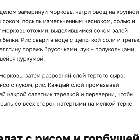
елом замаринуй морковь, натри овощ на крупной
 соком, посыпь измельченным чесноком, солью и
ут морковь отожми, выделившимся соком залей
 белки. Рис свари в воде с щепоткой соли и треть
елятину порежь брусочками, лук – полукольцами,
шейся куркумой.
морковь, затем разровняй слой тертого сыра,
ясо с луком, рис. Каждый слой промазывай
й накрой салатник тарелкой и переверни, чтобы
осыпь со всех сторон натертыми на мелкой терке
алат с рисом и горбушей