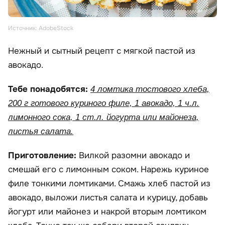
Источник: AdobeStock
Нежный и сытный рецепт с мягкой пастой из
авокадо.
Тебе понадобятся:
4 ломтика тостового хлеба,
200 г готового куриного филе, 1 авокадо, 1 ч.л.
лимонного сока, 1 ст.л. йогурта или майонеза,
листья салата.
Приготовление:
Вилкой разомни авокадо и
смешай его с лимонным соком. Нарежь куриное
филе тонкими ломтиками. Смажь хлеб пастой из
авокадо, выложи листья салата и курицу, добавь
йогурт или майонез и накрой вторым ломтиком