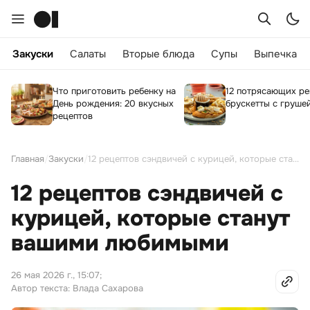
Закуски
Салаты
Вторые блюда
Супы
Выпечка
Что приготовить ребенку на
12 потрясающих ре
День рождения: 20 вкусных
брускетты с груше
рецептов
Главная
/
Закуски
/
12 рецептов сэндвичей с курицей, которые станут вашими любимыми
12 рецептов сэндвичей с
курицей, которые станут
вашими любимыми
26 мая 2026 г., 15:07
;
Автор текста: Влада Сахарова