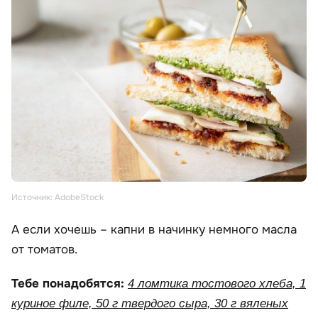
Источник: AdobeStock
А если хочешь – капни в начинку немного масла
от томатов.
Тебе понадобятся:
4 ломтика тостового хлеба, 1
куриное филе, 50 г твердого сыра, 30 г вяленых