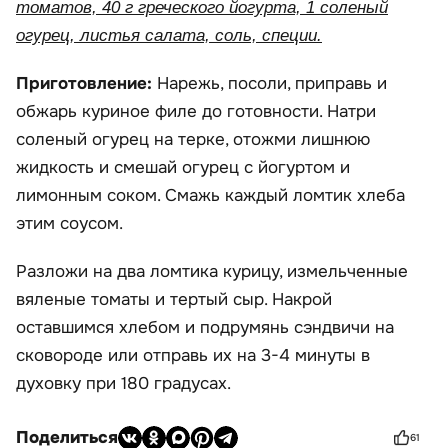
томатов, 40 г греческого йогурта, 1 соленый
огурец, листья салата, соль, специи.
Приготовление:
Нарежь, посоли, приправь и
обжарь куриное филе до готовности. Натри
соленый огурец на терке, отожми лишнюю
жидкость и смешай огурец с йогуртом и
лимонным соком. Смажь каждый ломтик хлеба
этим соусом.
Разложи на два ломтика курицу, измельченные
вяленые томаты и тертый сыр. Накрой
оставшимся хлебом и подрумянь сэндвичи на
сковороде или отправь их на 3-4 минуты в
духовку при 180 градусах.
Поделиться
61