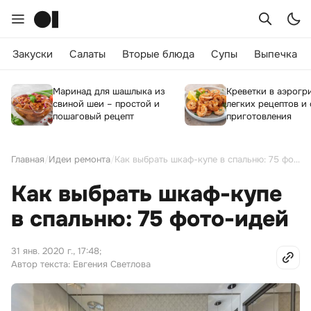
Закуски
Салаты
Вторые блюда
Супы
Выпечка
Маринад для шашлыка из
Креветки в аэрогри
свиной шеи – простой и
легких рецептов и
пошаговый рецепт
приготовления
Главная
/
Идеи ремонта
/
Как выбрать шкаф-купе в спальню: 75 фото-идей
Как выбрать шкаф-купе
в спальню: 75 фото-идей
31 янв. 2020 г., 17:48
;
Автор текста: Евгения Светлова