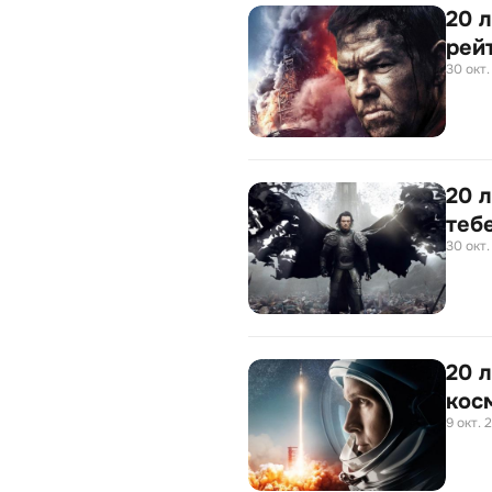
20 
рей
30 окт.
20 
теб
30 окт.
20 
кос
9 окт. 2