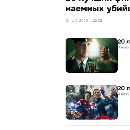
наемных убий
12 нояб. 2020 г., 22:02
20 
4 нояб.
20 
4 нояб.