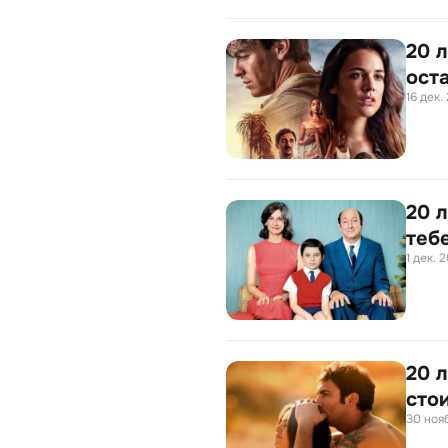
20 
ост
16 дек.
20 
теб
1 дек. 2
20 
сто
30 нояб