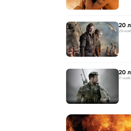
20 
29 нояб
20 
17 нояб