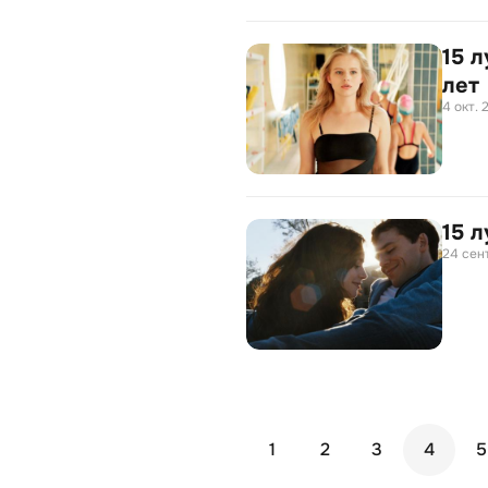
15 
лет
4 окт. 
15 
24 сент
1
2
3
4
5