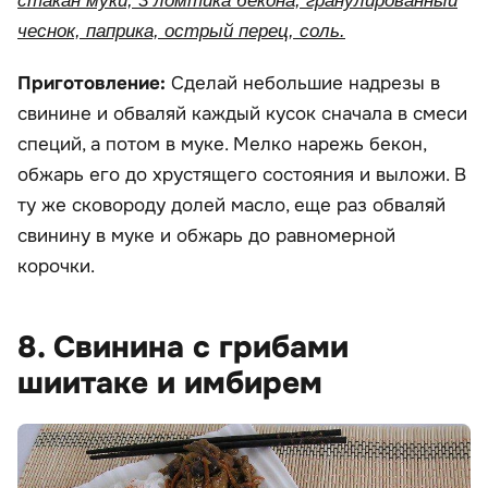
стакан муки, 3 ломтика бекона, гранулированный
чеснок, паприка, острый перец, соль.
Приготовление:
Сделай небольшие надрезы в
свинине и обваляй каждый кусок сначала в смеси
специй, а потом в муке. Мелко нарежь бекон,
обжарь его до хрустящего состояния и выложи. В
ту же сковороду долей масло, еще раз обваляй
свинину в муке и обжарь до равномерной
корочки.
8. Свинина с грибами
шиитаке и имбирем