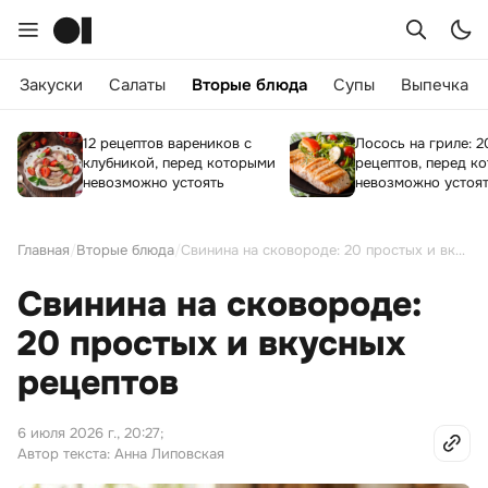
Закуски
Салаты
Вторые блюда
Супы
Выпечка
12 рецептов вареников с
Лосось на гриле: 2
клубникой, перед которыми
рецептов, перед к
невозможно устоять
невозможно устоя
Главная
/
Вторые блюда
/
Свинина на сковороде: 20 простых и вкусных рецептов
Свинина на сковороде:
20 простых и вкусных
рецептов
6 июля 2026 г., 20:27
;
Автор текста: Анна Липовская