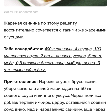
Источник: chocomir.com
Жареная свинина по этому рецепту
восхитительно сочетается с такими же жареными
огурцами.
Тебе понадобится:
400 г свинины, 4 огурца, 100
мл соевого соуса, 2 ст.л. винного уксуса, 5 ст.л.
меда, 0,5 стакана белого вина, имбирь, перец, 3
ч.л. лимонной цедры.
Приготовление:
Нарежь огурцы брусочками,
убери семена и залей маринадом из 50 мл
соевого соуса и винного уксуса. Через полчаса
добавь тертый имбирь, цедру, оставшийся соевый
соус, вино, мед и нарезанную свинину. Еще через