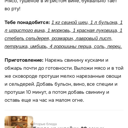
Мясо, тушеное в игристом вине, буквально тает
во рту!
Тебе понадобится:
1 кг свиной шеи, 1 л бульона, 1
л игристого вина, 1 морковь, 1 красная луковица, 1
стебель сельдерея, розмарин, лавровый лист,
петрушка, имбирь, 4 горошины перца, соль, перец.
Приготовление:
Нарежь свинину кусками и
обжарь почти до готовности. Выложи мясо и в той
же сковороде протуши мелко нарезанные овощи
и сельдерей. Добавь бульон, вино, все специи и
протуши 10 минут, а потом добавь свинину и
оставь еще на час на малом огне.
Вторые блюда