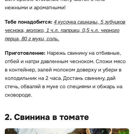
нежными и ароматными!
Тебе понадобится:
4 кусочка свинины, 5 зубчиков
чеснока, молоко, 1 ч.л. паприки, 0,5 ч.л. черного
перца, 80 г муки, соль.
Приготовление:
Нарежь свинину на отбивные,
отбей и натри давленным чесноком. Сложи мясо
в контейнер, залей молоком доверху и убери в
холодильник на 2 часа. Достань свинину, дай
стечь, обваляй в муке со специями и обжарь на
сковороде.
2. Свинина в томате