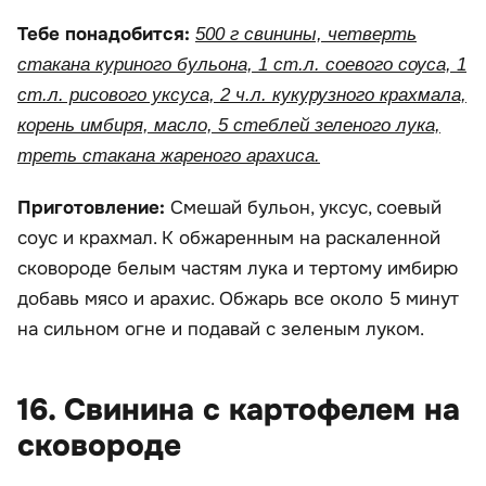
Тебе понадобится:
500 г свинины, четверть
стакана куриного бульона, 1 ст.л. соевого соуса, 1
ст.л. рисового уксуса, 2 ч.л. кукурузного крахмала,
корень имбиря, масло, 5 стеблей зеленого лука,
треть стакана жареного арахиса.
Приготовление:
Смешай бульон, уксус, соевый
соус и крахмал. К обжаренным на раскаленной
сковороде белым частям лука и тертому имбирю
добавь мясо и арахис. Обжарь все около 5 минут
на сильном огне и подавай с зеленым луком.
16. Свинина с картофелем на
сковороде