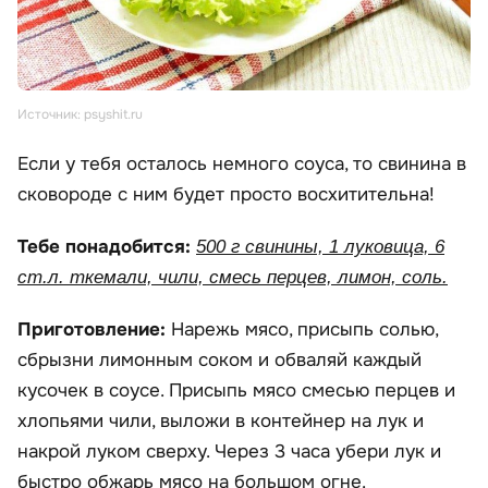
Источник: psyshit.ru
Если у тебя осталось немного соуса, то свинина в
сковороде с ним будет просто восхитительна!
Тебе понадобится:
500 г свинины, 1 луковица, 6
ст.л. ткемали, чили, смесь перцев, лимон, соль.
Приготовление:
Нарежь мясо, присыпь солью,
сбрызни лимонным соком и обваляй каждый
кусочек в соусе. Присыпь мясо смесью перцев и
хлопьями чили, выложи в контейнер на лук и
накрой луком сверху. Через 3 часа убери лук и
быстро обжарь мясо на большом огне.