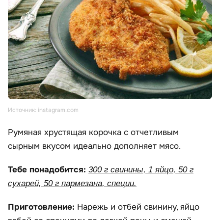
Источник: instagram.com
Румяная хрустящая корочка с отчетливым
сырным вкусом идеально дополняет мясо.
Тебе понадобится:
300 г свинины, 1 яйцо, 50 г
сухарей, 50 г пармезана, специи.
Приготовление:
Нарежь и отбей свинину, яйцо