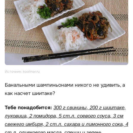
Источник: koolinar.ru
Банальными шампиньонами никого не удивить, а
как насчет шиитаке?
Тебе понадобится:
300 г свинины, 200 г шиитаке,
луковица, 2 помидора, 5 ст.л. соевого соуса, 3 см
свежего имбиря, 2 ст.л. сахара и лимонного сока, 4
ст.л. оливкового масла, специи и зелень.