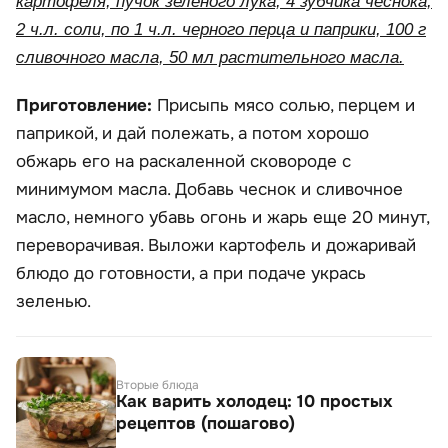
картофеля, пучок зеленого лука, 4 зубчика чеснока,
2 ч.л. соли, по 1 ч.л. черного перца и паприки, 100 г
сливочного масла, 50 мл растительного масла.
Приготовление:
Присыпь мясо солью, перцем и
паприкой, и дай полежать, а потом хорошо
обжарь его на раскаленной сковороде с
минимумом масла. Добавь чеснок и сливочное
масло, немного убавь огонь и жарь еще 20 минут,
переворачивая. Выложи картофель и дожаривай
блюдо до готовности, а при подаче укрась
зеленью.
Вторые блюда
Как варить холодец: 10 простых
рецептов (пошагово)