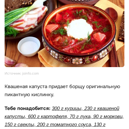
Источник: joinfo.com
Квашеная капуста придает борщу оригинальную
пикантную кислинку.
Тебе понадобится:
300 г курицы, 230 г квашеной
капусты, 600 г картофеля, 70 г лука, 90 г моркови,
150 г свеклы, 200 г томатного соуса, 130 г