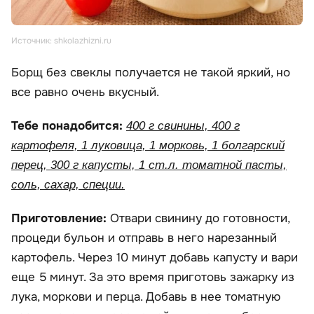
Источник: shkolazhizni.ru
Борщ без свеклы получается не такой яркий, но
все равно очень вкусный.
Тебе понадобится:
400 г свинины, 400 г
картофеля, 1 луковица, 1 морковь, 1 болгарский
перец, 300 г капусты, 1 ст.л. томатной пасты,
соль, сахар, специи.
Приготовление:
Отвари свинину до готовности,
процеди бульон и отправь в него нарезанный
картофель. Через 10 минут добавь капусту и вари
еще 5 минут. За это время приготовь зажарку из
лука, моркови и перца. Добавь в нее томатную