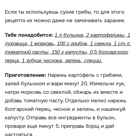
Если ты используешь сухие грибы, то для этого
рецепта их можно даже не замачивать заранее.
Тебе понадобится:
1 л бульона, 2 картофелины, 1
луковица, 1 морковь, 100 г грибов, 1 свекла, 1 ст.л.
томатной пасты, 150 г капусты, 0,5 болгарского
перца, 1 зубчик чеснока, зелень, специи.
Приготовление:
Нарежь картофель с грибами,
залей бульоном и вари минут 20. Измельчи лук,
натри морковь со свеклой, обжарь их вместе и
добавь томатную пасту. Отдельно мелко нарежь
болгарский перец, чеснок и зелень, и нашинкуй
капусту. Отправь все ингредиенты в бульон,
провари еще минут 5, приправь борщ и дай
настояться.