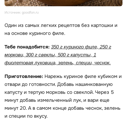
Источник: goodfon.ru
Один из самых легких рецептов без картошки и
на основе куриного филе.
Тебе понадобится:
350 г куриного филе, 250 г
моркови, 300 г свеклы, 500 г капусты, 1
фиолетовая луковица, зелень, специи, чеснок.
Приготовление:
Нарежь куриное филе кубиком и
отвари до готовности. Добавь нашинкованную
капусту и тертую морковь со свеклой. Через 5
минут добавь измельченный лук, и вари еще
минут 20. А в самом конце добавь чеснок, зелень
и специи по вкусу.