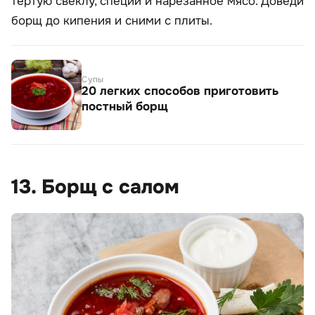
тертую свеклу, специи и нарезанное мясо. Доведи
борщ до кипения и сними с плиты.
Супы
20 легких способов приготовить
постный борщ
13. Борщ с салом