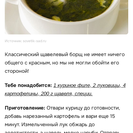
Источник: sovetik-sad.ru
Классический щавелевый борщ не имеет ничего
общего с красным, но мы не могли обойти его
стороной!
Тебе понадобится:
1 куриное филе, 2 луковицы, 4
картофелины, 200 г щавеля, специи.
Приготовление:
Отвари курицу до готовности,
добавь нарезанный картофель и вари еще 15
минут. Измельченный лук обжарь до
золотистости, а щавель мелко наруби. Отправь