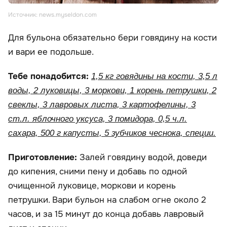
Источник: news.myseldon.com
Для бульона обязательно бери говядину на кости
и вари ее подольше.
Тебе понадобится:
1,5 кг говядины на кости, 3,5 л
воды, 2 луковицы, 3 моркови, 1 корень петрушки, 2
свеклы, 3 лавровых листа, 3 картофелины, 3
ст.л. яблочного уксуса, 3 помидора, 0,5 ч.л.
сахара, 500 г капусты, 5 зубчиков чеснока, специи.
Приготовление:
Залей говядину водой, доведи
до кипения, сними пену и добавь по одной
очищенной луковице, моркови и корень
петрушки. Вари бульон на слабом огне около 2
часов, и за 15 минут до конца добавь лавровый