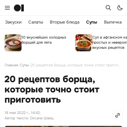
Закуски
Салаты
Вторые блюда
Супы
Выпечка
10 вкуснейших холодных
Суп в афганском ка
борщей для лета
простых и невероя
вкусных рецептов
Главная
/
Супы
/
20 рецептов борща, которые точно стоит приготовить
20 рецептов борща,
которые точно стоит
приготовить
19 мая 2022 г., 14:42
;
Автор текста: Оксана Швец