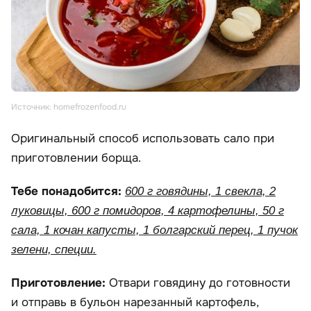
Источник: homefrozenfood.ru
Оригинальный способ использовать сало при
приготовлении борща.
Тебе понадобится:
600 г говядины, 1 свекла, 2
луковицы, 600 г помидоров, 4 картофелины, 50 г
сала, 1 кочан капусты, 1 болгарский перец, 1 пучок
зелени, специи.
Приготовление:
Отвари говядину до готовности
и отправь в бульон нарезанный картофель,