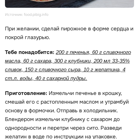
Источник: food.pibig.info
При желании, сделай пирожное в форме сердца и
покрой глазурью.
Тебе понадобится:
200 г печенья, 60 г сливочного
масла, 60 г сахара, 300 г клубники, 200 мл 33-35%
сливок, 150 г сливочного сыра, 10 г желатина, 4
ст.л. воды, 40 г сахарной пудры.
Приготовление:
Измельчи печенье в крошку,
смешай его с растопленным маслом и утрамбуй
основу в формочки. Отправь в холодильник.
Блендером измельчи клубнику с сахаром до
однородности и перетри через сито. Разведи
желатин в воде по инструкции на упаковке.