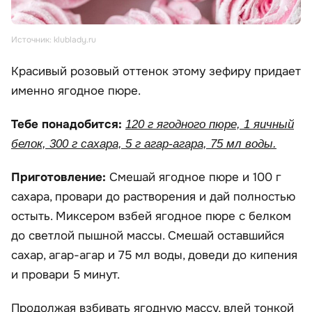
Источник: klublady.ru
Красивый розовый оттенок этому зефиру придает
именно ягодное пюре.
Тебе понадобится:
120 г ягодного пюре, 1 яичный
белок, 300 г сахара, 5 г агар-агара, 75 мл воды.
Приготовление:
Смешай ягодное пюре и 100 г
сахара, провари до растворения и дай полностью
остыть. Миксером взбей ягодное пюре с белком
до светлой пышной массы. Смешай оставшийся
сахар, агар-агар и 75 мл воды, доведи до кипения
и провари 5 минут.
Продолжая взбивать ягодную массу, влей тонкой