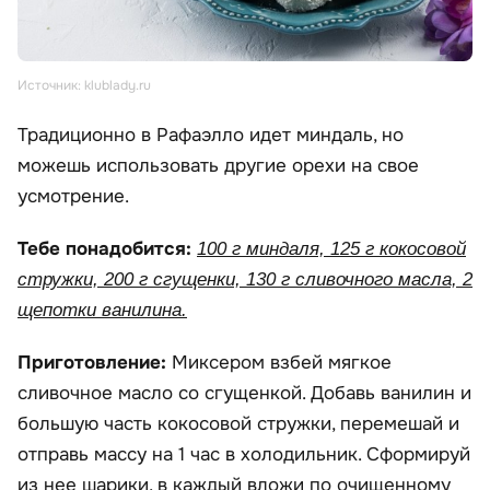
Источник: klublady.ru
Традиционно в Рафаэлло идет миндаль, но
можешь использовать другие орехи на свое
усмотрение.
Тебе понадобится:
100 г миндаля, 125 г кокосовой
стружки, 200 г сгущенки, 130 г сливочного масла, 2
щепотки ванилина.
Приготовление:
Миксером взбей мягкое
сливочное масло со сгущенкой. Добавь ванилин и
большую часть кокосовой стружки, перемешай и
отправь массу на 1 час в холодильник. Сформируй
из нее шарики, в каждый вложи по очищенному