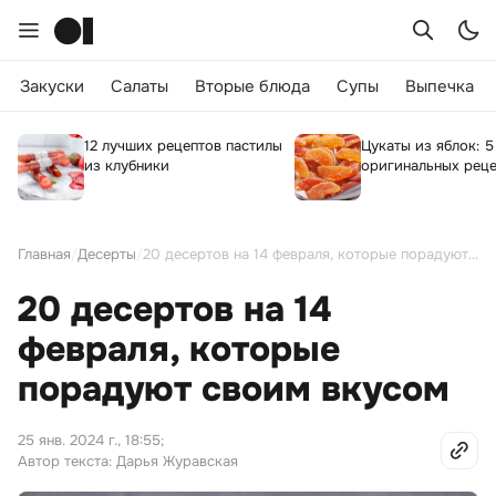
Закуски
Салаты
Вторые блюда
Супы
Выпечка
12 лучших рецептов пастилы
Цукаты из яблок: 5
из клубники
оригинальных рец
Главная
/
Десерты
/
20 десертов на 14 февраля, которые порадуют своим вкусом
20 десертов на 14
февраля, которые
порадуют своим вкусом
25 янв. 2024 г., 18:55
;
Автор текста: Дарья Журавская