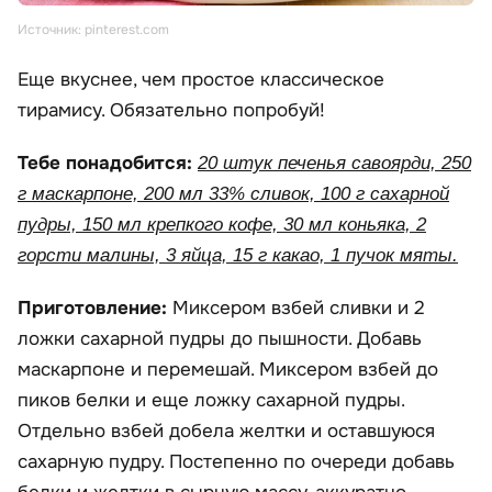
Источник: pinterest.com
Еще вкуснее, чем простое классическое
тирамису. Обязательно попробуй!
Тебе понадобится:
20 штук печенья савоярди, 250
г маскарпоне, 200 мл 33% сливок, 100 г сахарной
пудры, 150 мл крепкого кофе, 30 мл коньяка, 2
горсти малины, 3 яйца, 15 г какао, 1 пучок мяты.
Приготовление:
Миксером взбей сливки и 2
ложки сахарной пудры до пышности. Добавь
маскарпоне и перемешай. Миксером взбей до
пиков белки и еще ложку сахарной пудры.
Отдельно взбей добела желтки и оставшуюся
сахарную пудру. Постепенно по очереди добавь