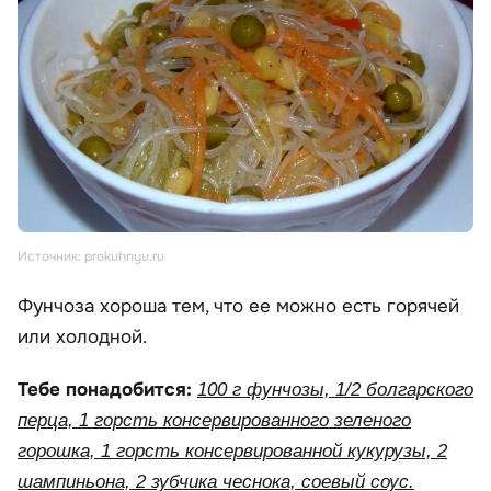
Источник: prokuhnyu.ru
Фунчоза хороша тем, что ее можно есть горячей
или холодной.
Тебе понадобится:
100 г фунчозы, 1/2 болгарского
перца, 1 горсть консервированного зеленого
горошка, 1 горсть консервированной кукурузы, 2
шампиньона, 2 зубчика чеснока, соевый соус.