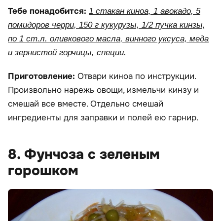
Тебе понадобится:
1 стакан киноа, 1 авокадо, 5
помидоров черри, 150 г кукурузы, 1/2 пучка кинзы,
по 1 ст.л. оливкового масла, винного уксуса, меда
и зернистой горчицы, специи.
Приготовление:
Отвари киноа по инструкции.
Произвольно нарежь овощи, измельчи кинзу и
смешай все вместе. Отдельно смешай
ингредиенты для заправки и полей ею гарнир.
8. Фунчоза с зеленым
горошком