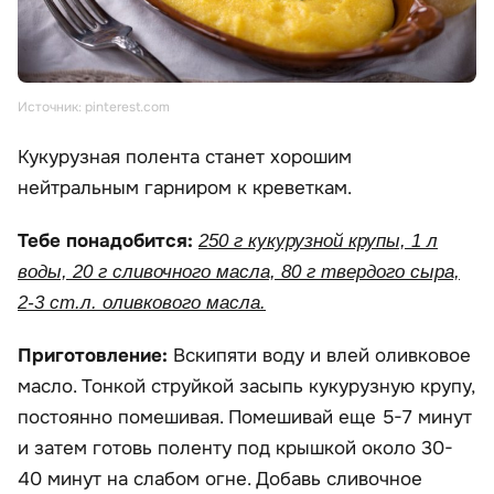
Источник: pinterest.com
Кукурузная полента станет хорошим
нейтральным гарниром к креветкам.
Тебе понадобится:
250 г кукурузной крупы, 1 л
воды, 20 г сливочного масла, 80 г твердого сыра,
2-3 ст.л. оливкового масла.
Приготовление:
Вскипяти воду и влей оливковое
масло. Тонкой струйкой засыпь кукурузную крупу,
постоянно помешивая. Помешивай еще 5-7 минут
и затем готовь поленту под крышкой около 30-
40 минут на слабом огне. Добавь сливочное