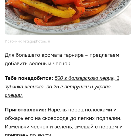
Источник: letsgophotos.ru
Для большего аромата гарнира – предлагаем
добавить зелень и чеснок.
Тебе понадобится:
500 г болгарского перца, 3
зубчика чеснока, по 25 г петрушки и укропа,
специи.
Приготовление:
Нарежь перец полосками и
обжарь его на сковороде до легких подпалин.
Измельчи чеснок и зелень, смешай с перцем и
приправь по вкусу.