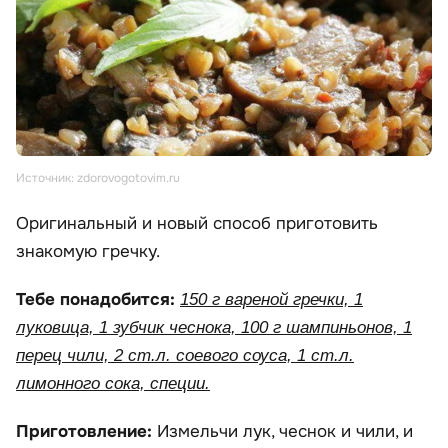
Источник: zdorovogotovim.ru
Оригинальный и новый способ приготовить
знакомую гречку.
Тебе понадобится:
150 г вареной гречки, 1
луковица, 1 зубчик чеснока, 100 г шампиньонов, 1
перец чили, 2 ст.л. соевого соуса, 1 ст.л.
лимонного сока, специи.
Приготовление:
Измельчи лук, чеснок и чили, и