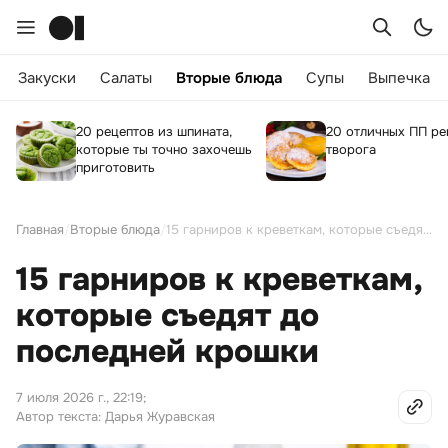
Закуски
Салаты
Вторые блюда
Супы
Выпечка
20 рецептов из шпината,
20 отличных ПП ре
которые ты точно захочешь
творога
приготовить
Главная
/
Вторые блюда
/
15 гарниров к креветкам, которые съедят до последней крошки
15 гарниров к креветкам,
которые съедят до
последней крошки
7 июля 2026 г., 22:19
;
Автор текста: Дарья Журавская