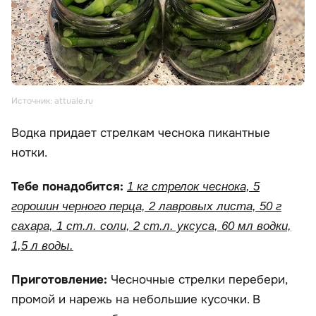
Источник: attuale.ru
Водка придает стрелкам чеснока пикантные
нотки.
Тебе понадобится:
1 кг стрелок чеснока, 5
горошин черного перца, 2 лавровых листа, 50 г
сахара, 1 ст.л. соли, 2 ст.л. уксуса, 60 мл водки,
1,5 л воды.
Приготовление:
Чесночные стрелки перебери,
промой и нарежь на небольшие кусочки. В