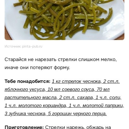
Источник: pinta-pub.ru
Старайся не нарезать стрелки слишком мелко,
иначе они потеряют форму.
Тебе понадобится:
1 кг стрелок чеснока, 2 ст.л.
яблочного уксуса, 10 мл соевого соуса, 70 мл
растительного масла, 2 ст.л. сахара, 1 ч.л. соли,
1 ч.л. молотого кориандра, 1 ч.л. молотой паприки,
3 зубчика чеснока, 5 горошин черного перца.
Приготовление:
Стрелки нарежь, обжарь на