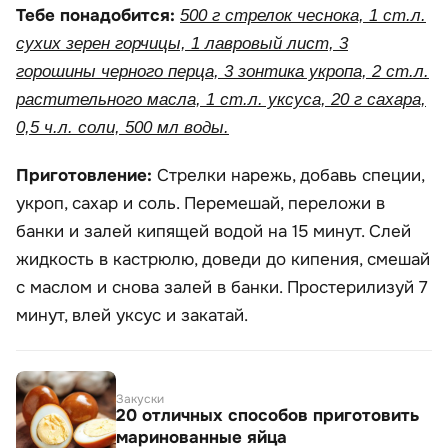
Тебе понадобится:
500 г стрелок чеснока, 1 ст.л.
сухих зерен горчицы, 1 лавровый лист, 3
горошины черного перца, 3 зонтика укропа, 2 ст.л.
растительного масла, 1 ст.л. уксуса, 20 г сахара,
0,5 ч.л. соли, 500 мл воды.
Приготовление:
Стрелки нарежь, добавь специи,
укроп, сахар и соль. Перемешай, переложи в
банки и залей кипящей водой на 15 минут. Слей
жидкость в кастрюлю, доведи до кипения, смешай
с маслом и снова залей в банки. Простерилизуй 7
минут, влей уксус и закатай.
Закуски
20 отличных способов приготовить
маринованные яйца