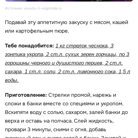
Источник: vosadu-li-vogorode.ru
Подавай эту аппетитную закуску с мясом, кашей
или картофельным пюре.
Тебе понадобится:
1 кг стрелок чеснока, 3
зонтика укропа, 2 ст.л. сухих зерен горчицы, по 3
горошины черного и душистого перцев, 2 ст.л.
сахара, 1 ст.л. соли, 2 ст.л. лимонного сока, 1,5 л
воды.
Приготовление:
Стрелки промой, нарежь и
сложи в банки вместе со специями и укропом.
Вскипяти воду с солью, сахаром, залей банки до
верха и оставь на полчаса. Слей жидкость,
провари 3 минуты, сними с огня, добавь