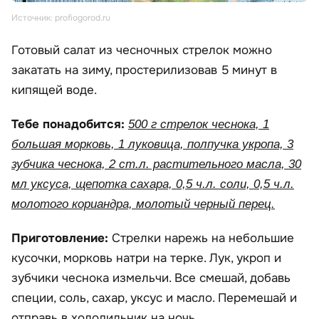
Источник: profiogorod.ru
Готовый салат из чесночных стрелок можно
закатать на зиму, простерилизовав 5 минут в
кипящей воде.
Тебе понадобится:
500 г стрелок чеснока, 1
большая морковь, 1 луковица, полпучка укропа, 3
зубчика чеснока, 2 ст.л. растительного масла, 30
мл уксуса, щепотка сахара, 0,5 ч.л. соли, 0,5 ч.л.
молотого кориандра, молотый черный перец.
Приготовление:
Стрелки нарежь на небольшие
кусочки, морковь натри на терке. Лук, укроп и
зубчики чеснока измельчи. Все смешай, добавь
специи, соль, сахар, уксус и масло. Перемешай и
отправь в холодильник на ночь.