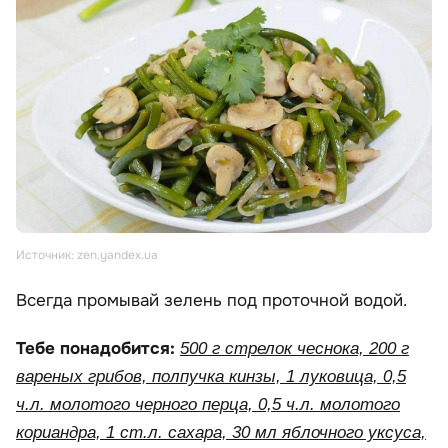
Источник: zen.yandex.ua
Всегда промывай зелень под проточной водой.
Тебе понадобится:
500 г стрелок чеснока, 200 г
вареных грибов, полпучка кинзы, 1 луковица, 0,5
ч.л. молотого черного перца, 0,5 ч.л. молотого
кориандра, 1 ст.л. сахара, 30 мл яблочного уксуса,