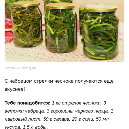
Источник: hoz.guru
С чабрецом стрелки чеснока получаются еще
вкуснее!
Тебе понадобится:
1 кг стрелок чеснока, 3
веточки чабреца, 3 горошины черного перца, 1
лавровый лист, 50 г сахара, 20 г соли, 50 мл
уксуса, 1,5 л воды.