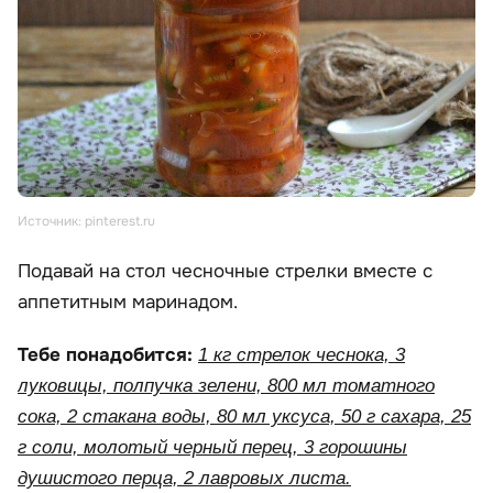
Источник: pinterest.ru
Подавай на стол чесночные стрелки вместе с
аппетитным маринадом.
Тебе понадобится:
1 кг стрелок чеснока, 3
луковицы, полпучка зелени, 800 мл томатного
сока, 2 стакана воды, 80 мл уксуса, 50 г сахара, 25
г соли, молотый черный перец, 3 горошины
душистого перца, 2 лавровых листа.