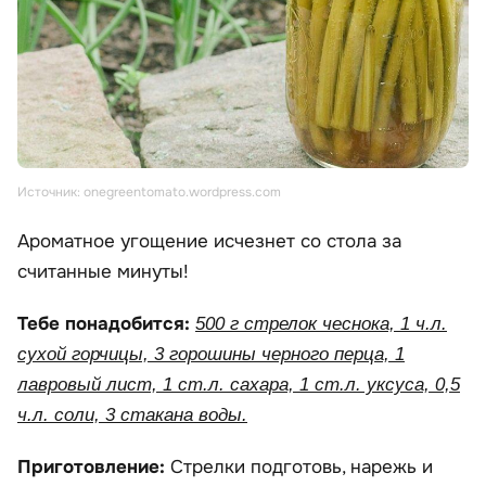
Источник: onegreentomato.wordpress.com
Ароматное угощение исчезнет со стола за
считанные минуты!
Тебе понадобится:
500 г стрелок чеснока, 1 ч.л.
сухой горчицы, 3 горошины черного перца, 1
лавровый лист, 1 ст.л. сахара, 1 ст.л. уксуса, 0,5
ч.л. соли, 3 стакана воды.
Приготовление:
Стрелки подготовь, нарежь и