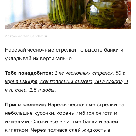
Источник: zen.yandex.ru
Нарезай чесночные стрелки по высоте банки и
укладывай их вертикально.
Тебе понадобится:
1 кг чесночных стрелок, 50 г
корня имбиря, сок половины лимона, 50 г сахара, 1
ч.л. соли, 1,5 л воды.
Приготовление:
Нарежь чесночные стрелки на
небольшие кусочки, корень имбиря очисти и
измельчи. Сложи все в чистые банки и залей
кипятком. Через полчаса слей жидкость в