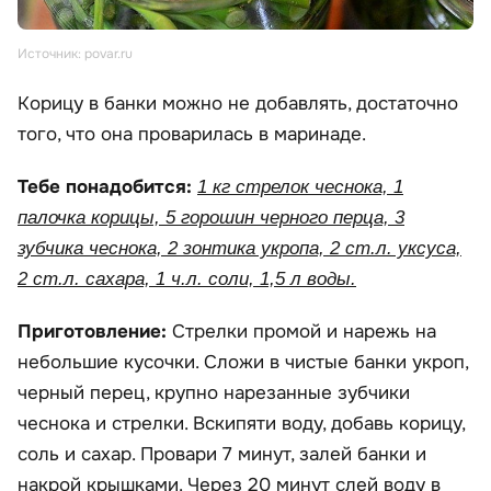
Источник: povar.ru
Корицу в банки можно не добавлять, достаточно
того, что она проварилась в маринаде.
Тебе понадобится:
1 кг стрелок чеснока, 1
палочка корицы, 5 горошин черного перца, 3
зубчика чеснока, 2 зонтика укропа, 2 ст.л. уксуса,
2 ст.л. сахара, 1 ч.л. соли, 1,5 л воды.
Приготовление:
Стрелки промой и нарежь на
небольшие кусочки. Сложи в чистые банки укроп,
черный перец, крупно нарезанные зубчики
чеснока и стрелки. Вскипяти воду, добавь корицу,
соль и сахар. Провари 7 минут, залей банки и
накрой крышками. Через 20 минут слей воду в