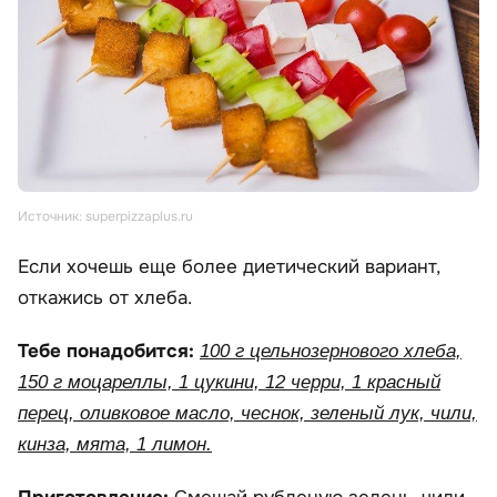
Источник: superpizzaplus.ru
Если хочешь еще более диетический вариант,
откажись от хлеба.
Тебе понадобится:
100 г цельнозернового хлеба,
150 г моцареллы, 1 цукини, 12 черри, 1 красный
перец, оливковое масло, чеснок, зеленый лук, чили,
кинза, мята, 1 лимон.