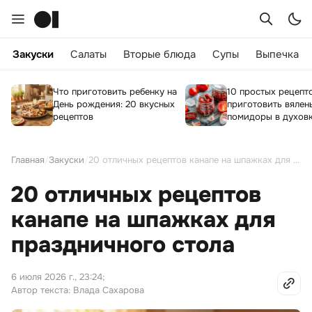
Закуски
Салаты
Вторые блюда
Супы
Выпечка
Что приготовить ребенку на
10 простых рецепто
День рождения: 20 вкусных
приготовить вялен
рецептов
помидоры в духов
Главная
/
Закуски
/
20 отличных рецептов канапе на шпажках для праздничного стола
20 отличных рецептов
канапе на шпажках для
праздничного стола
6 июля 2026 г., 23:24
;
Автор текста: Влада Сахарова