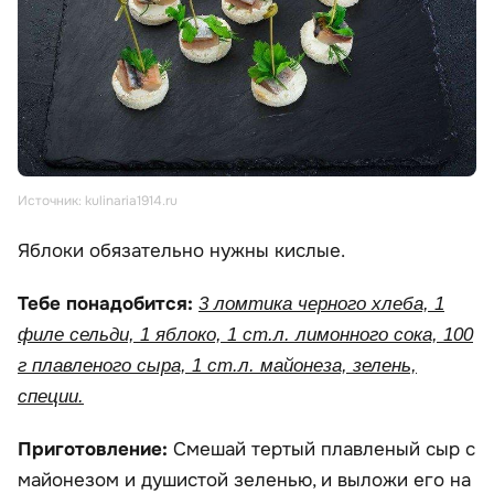
Источник: kulinaria1914.ru
Яблоки обязательно нужны кислые.
Тебе понадобится:
3 ломтика черного хлеба, 1
филе сельди, 1 яблоко, 1 ст.л. лимонного сока, 100
г плавленого сыра, 1 ст.л. майонеза, зелень,
специи.
Приготовление:
Смешай тертый плавленый сыр с
майонезом и душистой зеленью, и выложи его на