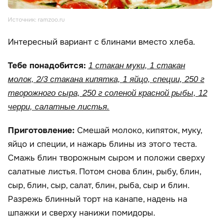
Источник: ramzoo.ru
Интересный вариант с блинами вместо хлеба.
Тебе понадобится:
1 стакан муки, 1 стакан
молок, 2/3 стакана кипятка, 1 яйцо, специи, 250 г
творожного сыра, 250 г соленой красной рыбы, 12
черри, салатные листья.
Приготовление:
Смешай молоко, кипяток, муку,
яйцо и специи, и нажарь блины из этого теста.
Смажь блин творожным сыром и положи сверху
салатные листья. Потом снова блин, рыбу, блин,
сыр, блин, сыр, салат, блин, рыба, сыр и блин.
Разрежь блинный торт на канапе, надень на
шпажки и сверху нанижи помидоры.