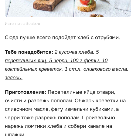
Источник: attuale.ru
Сюда лучше всего подойдет хлеб с отрубями.
Тебе понадобится:
2 кусочка хлеба, 5
перепелиных яиц, 5 черри, 100 г феты, 10
коктейльных креветок, 1 ст.л. оливкового масла,
зелень.
Приготовление:
Перепелиные яйца отвари,
очисти и разрежь пополам. Обжарь креветки на
сливочном масле, фету измельчи кубиками, а
черри тоже разрежь пополам. Произвольно
нарежь ломтики хлеба и собери канапе на
шпажки.