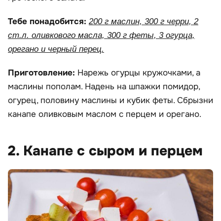
Тебе понадобится:
200 г маслин, 300 г черри, 2
ст.л. оливкового масла, 300 г феты, 3 огурца,
орегано и черный перец.
Приготовление:
Нарежь огурцы кружочками, а
маслины пополам. Надень на шпажки помидор,
огурец, половину маслины и кубик феты. Сбрызни
канапе оливковым маслом с перцем и орегано.
2. Канапе с сыром и перцем