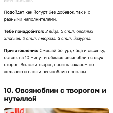
Источник: attuale.ru
Подойдет как йогурт без добавок, так и с
разными наполнителями.
Тебе понадобится:
2 яйца, 5 ст.л. овсяных
хлопьев, 2 ст.л. творога, 3 ст.л. йогурта.
Приготовление:
Смешай йогурт, яйца и овсянку,
оставь на 10 минут и обжарь овсяноблин с двух
сторон. Выложи творог, посыпь сахаром по
желанию и сложи овсяноблин пополам.
10. Овсяноблин с творогом и
нутеллой