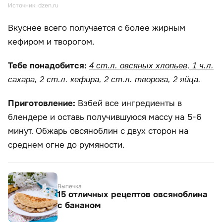
Источник: dzen.ru
Вкуснее всего получается с более жирным
кефиром и творогом.
Тебе понадобится:
4 ст.л. овсяных хлопьев, 1 ч.л.
сахара, 2 ст.л. кефира, 2 ст.л. творога, 2 яйца.
Приготовление:
Взбей все ингредиенты в
блендере и оставь получившуюся массу на 5-6
минут. Обжарь овсяноблин с двух сторон на
среднем огне до румяности.
Выпечка
15 отличных рецептов овсяноблина
с бананом