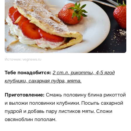
Источник: vegnews.ru
Тебе понадобится:
2 ст.л. рикотты, 4-5 ягод
клубники, сахарная пудра, мята.
Приготовление:
Смажь половину блина рикоттой
и выложи половинки клубники. Посыпь сахарной
пудрой и добавь пару листиков мяты. Сложи
овсяноблин пополам.