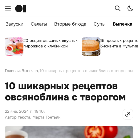
Закуски
Салаты
Вторые блюда
Супы
Выпечка
20 рецептов самых вкусных
15 простых рецепт
пирожков с клубникой
бисквита в мульти
Главная
/
Выпечка
/
10 шикарных рецептов овсяноблина с творогом
10 шикарных рецептов
овсяноблина с творогом
22 янв. 2024 г., 18:10
;
Автор текста: Марта Третьяк