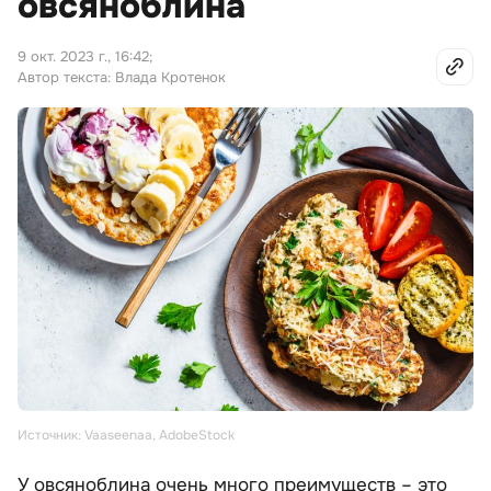
овсяноблина
9 окт. 2023 г., 16:42
;
Автор текста: Влада Кротенок
Источник: Vaaseenaa, AdobeStock
У овсяноблина очень много преимуществ – это