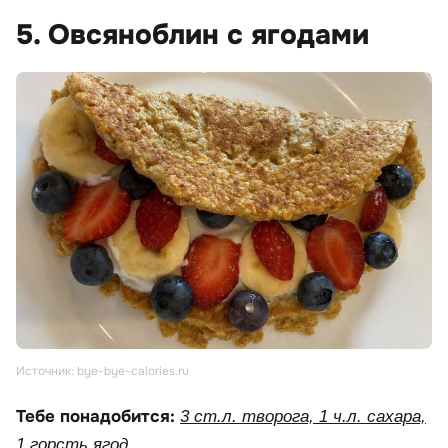
5. Овсяноблин с ягодами
Источник: bye-bye-calories.ru
Тебе понадобится:
3 ст.л. творога, 1 ч.л. сахара,
1 горсть ягод.