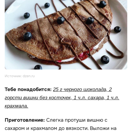
Источник: dzen.ru
Тебе понадобится:
25 г черного шоколада, 2
горсти вишни без косточек, 1 ч.л. сахара, 1 ч.л.
крахмала.
Приготовление:
Слегка протуши вишню с
сахаром и крахмалом до вязкости. Выложи на