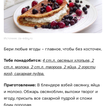
Источник: za-edoy.ru
Бери любые ягоды – главное, чтобы без косточек.
Тебе понадобится:
4 ст.л. овсяных хлопьев, 2
ст.л. молока, 2 ст.л. творога, 2 яйца, 2 горсти
ягод, сахарная пудра.
Приготовление:
В блендере взбей овсянку, яйца
и молоко. Обжарь овсяноблин, выложи творог и
ягоду, присыпь все сахарной пудрой и сложи
блин пополам.