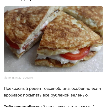
Источник: za-edoy.ru
Прекрасный рецепт овсяноблина, особенно если
вдобавок посыпать все рубленой зеленью.
Тебе понадобится:
2 ст.л. овсяных хлопьев, 1