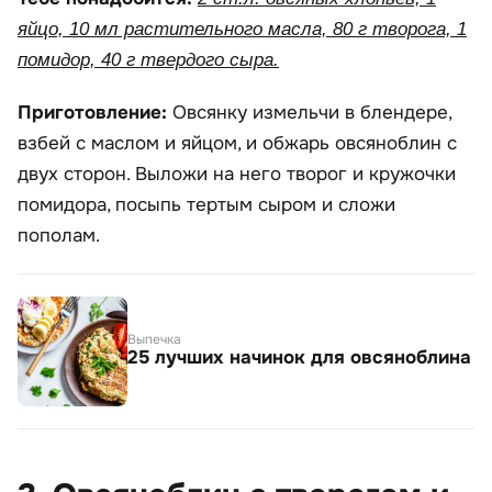
яйцо, 10 мл растительного масла, 80 г творога, 1
помидор, 40 г твердого сыра.
Приготовление:
Овсянку измельчи в блендере,
взбей с маслом и яйцом, и обжарь овсяноблин с
двух сторон. Выложи на него творог и кружочки
помидора, посыпь тертым сыром и сложи
пополам.
Выпечка
25 лучших начинок для овсяноблина