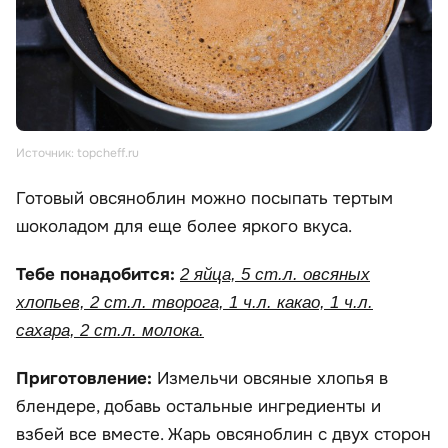
Источник: topcheff.ru
Готовый овсяноблин можно посыпать тертым
шоколадом для еще более яркого вкуса.
Тебе понадобится:
2 яйца, 5 ст.л. овсяных
хлопьев, 2 ст.л. творога, 1 ч.л. какао, 1 ч.л.
сахара, 2 ст.л. молока.
Приготовление:
Измельчи овсяные хлопья в
блендере, добавь остальные ингредиенты и
взбей все вместе. Жарь овсяноблин с двух сторон