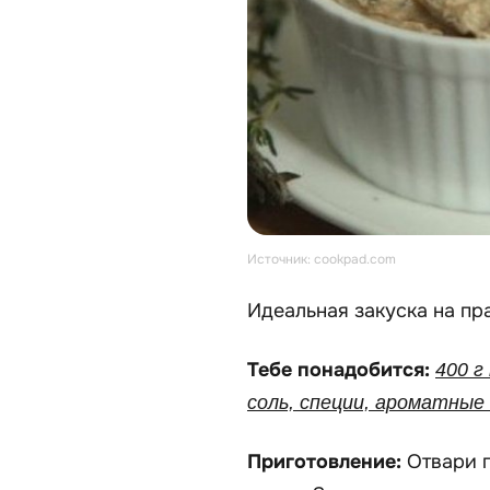
Источник: cookpad.com
Идеальная закуска на пра
Тебе понадобится:
400 г
соль, специи, ароматные
Приготовление:
Отвари 