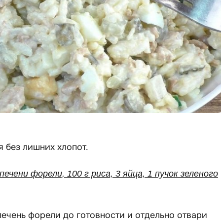
я без лишних хлопот.
 печени форели, 100 г риса, 3 яйца, 1 пучок зеленого
печень форели до готовности и отдельно отвари