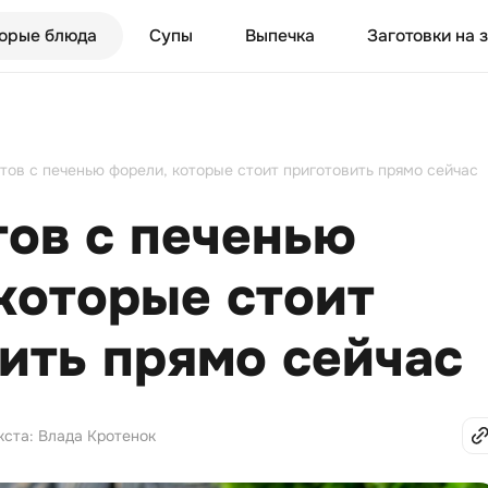
орые блюда
Супы
Выпечка
Заготовки на 
птов с печенью форели, которые стоит приготовить прямо сейчас
тов с печенью
которые стоит
ить прямо сейчас
кста: Влада Кротенок