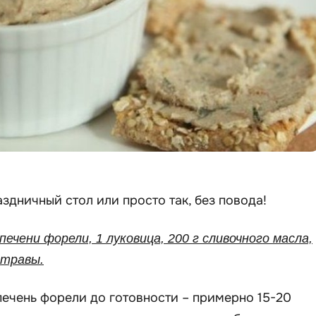
здничный стол или просто так, без повода!
 печени форели, 1 луковица, 200 г сливочного масла,
 травы.
печень форели до готовности – примерно 15-20