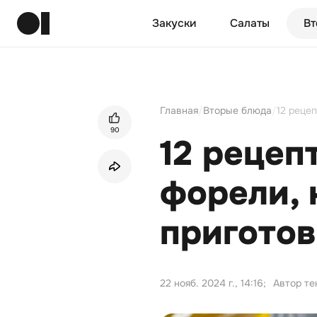
Закуски
Салаты
Вт
Главная
/
Вторые блюда
/
12 реце
90
12 рецеп
форели, 
приготов
22 нояб. 2024 г., 14:16
;
Автор те