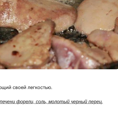
ющий своей легкостью.
 печени форели, соль, молотый черный перец,