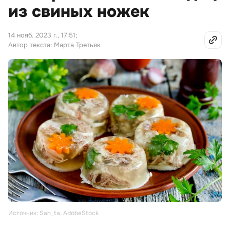
из свиных ножек
14 нояб. 2023 г., 17:51
;
Автор текста: Марта Третьяк
Источник: San_ta, AdobeStock