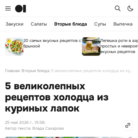
Закуски
Салаты
Вторые блюда
Супы
Выпечка
20 самых вкусных рецептов с
Лепешка роти в аэ
брынзой
простых и невероя
вкусных рецептов
Главная
/
Вторые блюда
/
5 великолепных рецептов холодца из куриных лапок
5 великолепных
рецептов холодца из
куриных лапок
25 мая 2026 г., 15:58
;
Автор текста: Влада Сахарова