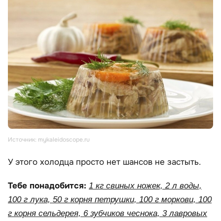
Источник: mykaleidoscope.ru
У этого холодца просто нет шансов не застыть.
Тебе понадобится:
1 кг свиных ножек, 2 л воды,
100 г лука, 50 г корня петрушки, 100 г моркови, 100
г корня сельдерея, 6 зубчиков чеснока, 3 лавровых