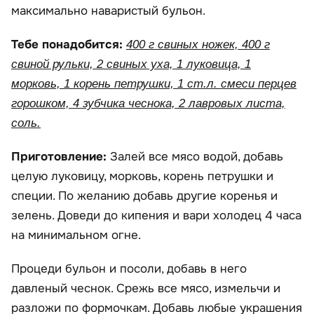
максимально наваристый бульон.
Тебе понадобится:
400 г свиных ножек, 400 г
свиной рульки, 2 свиных уха, 1 луковица, 1
морковь, 1 корень петрушки, 1 ст.л. смеси перцев
горошком, 4 зубчика чеснока, 2 лавровых листа,
соль.
Приготовление:
Залей все мясо водой, добавь
целую луковицу, морковь, корень петрушки и
специи. По желанию добавь другие коренья и
зелень. Доведи до кипения и вари холодец 4 часа
на минимальном огне.
Процеди бульон и посоли, добавь в него
давленый чеснок. Срежь все мясо, измельчи и
разложи по формочкам. Добавь любые украшения