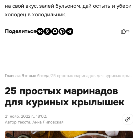
на свой вкус, залей бульоном, дай остыть и убери
холодец в холодильник.
Поделиться
75
Главная
/
Вторые блюда
/
25 простых маринадов для куриных крылышек
25 простых маринадов
для куриных крылышек
21 нояб. 2022 г., 18:02
;
Автор текста: Анна Липовская