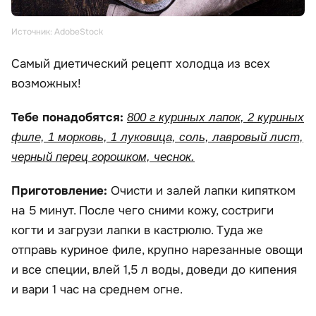
Источник: AdobeStock
Самый диетический рецепт холодца из всех
возможных!
Тебе понадобятся:
800 г куриных лапок, 2 куриных
филе, 1 морковь, 1 луковица, соль, лавровый лист,
черный перец горошком, чеснок.
Приготовление:
Очисти и залей лапки кипятком
на 5 минут. После чего сними кожу, состриги
когти и загрузи лапки в кастрюлю. Туда же
отправь куриное филе, крупно нарезанные овощи
и все специи, влей 1,5 л воды, доведи до кипения
и вари 1 час на среднем огне.