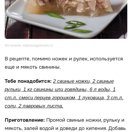
Источник: zdorovogotovim.ru
В рецепте, помимо ножек и рулек, используется
еще и мякоть свинины.
Тебе понадобится:
2 свиные ножки, 2 свиные
рульки, 1 кг свинины или говядины, 6 л воды, 1
ст.л. смеси перцев горошком, 1 луковица, 3 ст.л.
соли, 2 лавровых листа.
Приготовление:
Промой свиные ножки, рульку и
мякоть, залей водой и доведи до кипения. Добавь