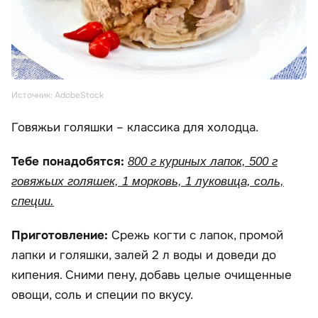
Источник: AdobeStock
Говяжьи голяшки – классика для холодца.
Тебе понадобятся:
800 г куриных лапок, 500 г
говяжьих голяшек, 1 морковь, 1 луковица, соль,
специи.
Приготовление:
Срежь когти с лапок, промой
лапки и голяшки, залей 2 л воды и доведи до
кипения. Сними пену, добавь целые очищенные
овощи, соль и специи по вкусу.