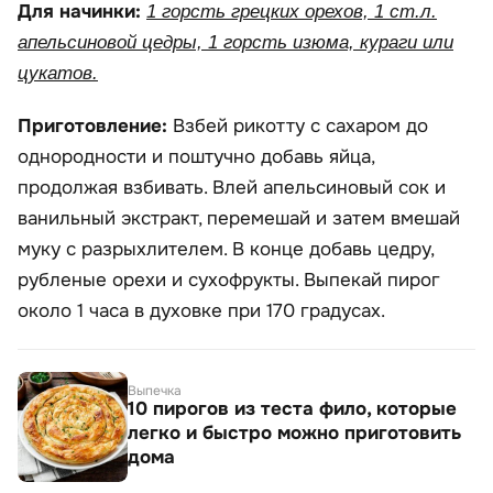
Для начинки:
1 горсть грецких орехов, 1 ст.л.
апельсиновой цедры, 1 горсть изюма, кураги или
цукатов.
Приготовление:
Взбей рикотту с сахаром до
однородности и поштучно добавь яйца,
продолжая взбивать. Влей апельсиновый сок и
ванильный экстракт, перемешай и затем вмешай
муку с разрыхлителем. В конце добавь цедру,
рубленые орехи и сухофрукты. Выпекай пирог
около 1 часа в духовке при 170 градусах.
Выпечка
10 пирогов из теста фило, которые
легко и быстро можно приготовить
дома