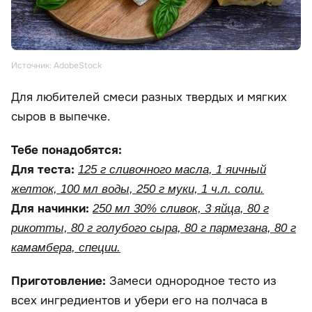
Источник: AdobeStock
Для любителей смеси разных твердых и мягких
сыров в выпечке.
Тебе понадобятся:
Для теста:
125 г сливочного масла, 1 яичный
желток, 100 мл воды, 250 г муки, 1 ч.л. соли.
Для начинки:
250 мл 30% сливок, 3 яйца, 80 г
рикотты, 80 г голубого сыра, 80 г пармезана, 80 г
камамбера, специи.
Приготовление:
Замеси однородное тесто из
всех ингредиентов и убери его на полчаса в