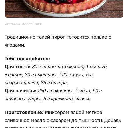
Источник: AdobeStock
Традиционно такой пирог готовится только с
ягодами.
Тебе понадобятся:
Для теста:
80 г сливочного масла, 1 яичный
желток, 30 г сметаны, 120 г муки, 5 г
разрыхлителя, 35 г сахара.
Для начинки:
250 г рикотты, 1 яйцо, 50 г
сахарной пудры, 5 г крахмала, ягоды.
Приготовление:
Миксером взбей мягкое
сливочное масло с сахаром до пышности. Добавь