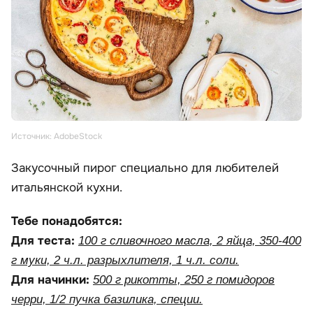
Источник: AdobeStock
Закусочный пирог специально для любителей
итальянской кухни.
Тебе понадобятся:
Для теста:
100 г сливочного масла, 2 яйца, 350-400
г муки, 2 ч.л. разрыхлителя, 1 ч.л. соли.
Для начинки:
500 г рикотты, 250 г помидоров
черри, 1/2 пучка базилика, специи.