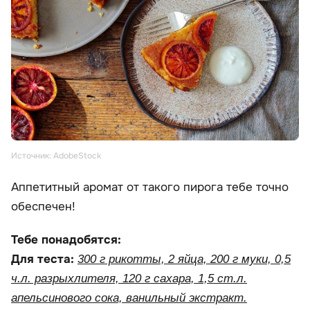
Источник: AdobeStock
Аппетитный аромат от такого пирога тебе точно
обеспечен!
Тебе понадобятся:
Для теста:
300 г рикотты, 2 яйца, 200 г муки, 0,5
ч.л. разрыхлителя, 120 г сахара, 1,5 ст.л.
апельсинового сока, ванильный экстракт.