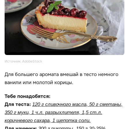
Источник: AdobeStock
Для большего аромата вмешай в тесто немного
ванили или молотой корицы.
Тебе понадобятся:
Для теста:
120 г сливочного масла, 50 г сметаны,
350 г муки, 1 ч.л. разрыхлителя, 1,5 ст.л.
коричневого сахара, 1 щепотка соли.
Для начинки:
300 г рикотты, 150 г 20-25%