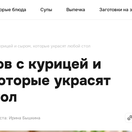
орые блюда
Супы
Выпечка
Заготовки на 
урицей и сыром, которые украсят любой стол
ов с курицей и
оторые украсят
тол
кста: Ирина Бышкина