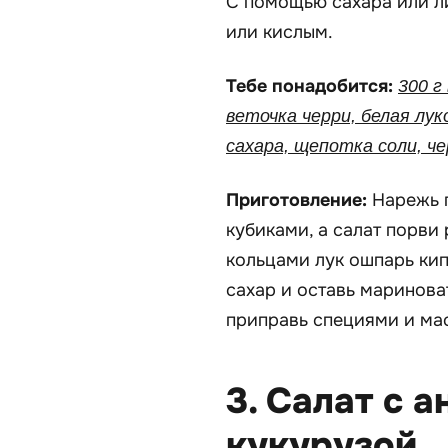
С помощью сахара или л
или кислым.
Тебе понадобится:
300 г
веточка черри, белая лук
сахара, щепотка соли, че
Приготовление:
Нарежь п
кубиками, а салат порви
кольцами лук ошпарь кип
сахар и оставь маринова
приправь специями и ма
3. Салат с 
кукурузой