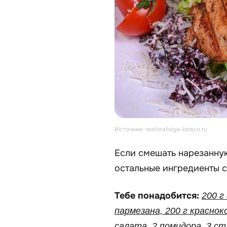
Источник: restoratsiya-bosco.ru
Если смешать нарезанную
остальные ингредиенты с
Тебе понадобится:
200 г
пармезана, 200 г краснок
салата, 2 помидора, 3 ст