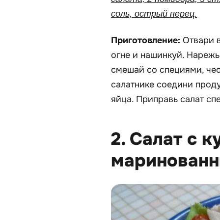
соль, острый перец.
Приготовление:
Отвари в
огне и нашинкуй. Нарежь
смешай со специями, че
салатнике соедини проду
яйца. Приправь салат сп
2. Салат с 
маринованн