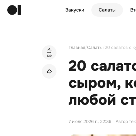
Закуски
Салаты
Вт
Главная
/
Салаты
/
20 салатов с к
139
20 салат
сыром, к
любой с
7 июля 2026 г., 22:36
;
Автор те