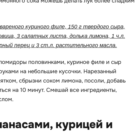
имонного сока можешь делать лук более сладким
 вареного куриного филе, 150 г твердого сыра,
овица, 3 салатных листа, долька лимона, 1 ч.л.
рный перец и 3 ст.л. растительного масла.
омидоры половинками, куриное филе и сыр
 руками на небольшие кусочки. Нарезанный
ятком, сбрызни соком лимона, посоли, добавь
ться на 10 минут. Смешай все ингредиенты,
слом.
ананасами, курицей и