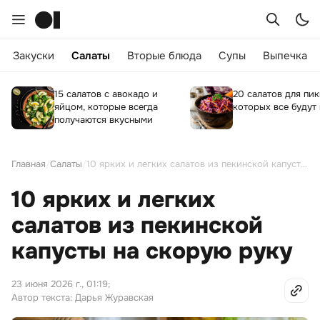
Закуски
Салаты
Вторые блюда
Супы
Выпечка
15 салатов с авокадо и
20 салатов для пик
яйцом, которые всегда
которых все будут 
получаются вкусными
Главная
/
Салаты
/
10 ярких и легких салатов из пекинской капусты на скорую руку
10 ярких и легких
салатов из пекинской
капусты на скорую руку
23 июня 2026 г., 01:19
;
Автор текста: Дарья Журавская