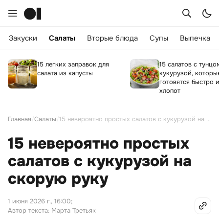
Закуски
Салаты
Вторые блюда
Супы
Выпечка
15 легких заправок для
15 салатов с тунцо
салата из капусты
кукурузой, которы
готовятся быстро и
хлопот
Главная
/
Салаты
/
15 невероятно простых салатов с кукурузой на скорую руку
15 невероятно простых
салатов с кукурузой на
скорую руку
1 июня 2026 г., 16:00
;
Автор текста: Марта Третьяк