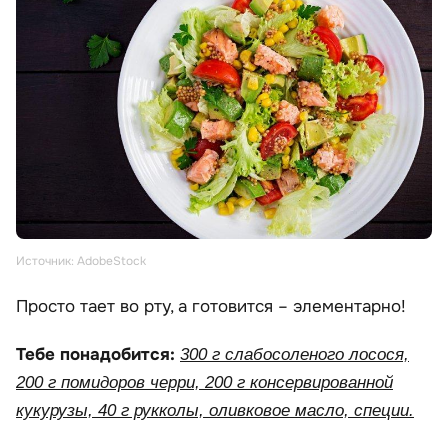
Источник: AdobeStock
Просто тает во рту, а готовится – элементарно!
Тебе понадобится:
300 г слабосоленого лосося,
200 г помидоров черри, 200 г консервированной
кукурузы, 40 г рукколы, оливковое масло, специи.