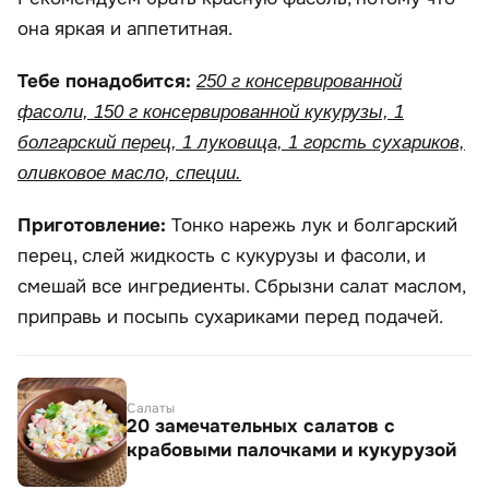
она яркая и аппетитная.
Тебе понадобится:
250 г консервированной
фасоли, 150 г консервированной кукурузы, 1
болгарский перец, 1 луковица, 1 горсть сухариков,
оливковое масло, специи.
Приготовление:
Тонко нарежь лук и болгарский
перец, слей жидкость с кукурузы и фасоли, и
смешай все ингредиенты. Сбрызни салат маслом,
приправь и посыпь сухариками перед подачей.
Салаты
20 замечательных салатов с
крабовыми палочками и кукурузой