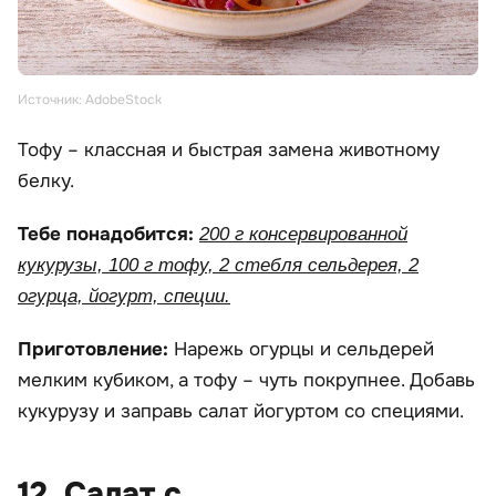
Источник: AdobeStock
Тофу – классная и быстрая замена животному
белку.
Тебе понадобится:
200 г консервированной
кукурузы, 100 г тофу, 2 стебля сельдерея, 2
огурца, йогурт, специи.
Приготовление:
Нарежь огурцы и сельдерей
мелким кубиком, а тофу – чуть покрупнее. Добавь
кукурузу и заправь салат йогуртом со специями.
12. Салат с