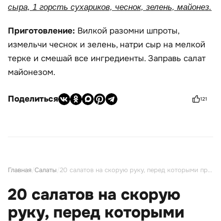
сыра, 1 горсть сухариков, чеснок, зелень, майонез.
Приготовление:
Вилкой разомни шпроты,
измельчи чеснок и зелень, натри сыр на мелкой
терке и смешай все ингредиенты. Заправь салат
майонезом.
Поделиться
121
Главная
/
Салаты
/
20 салатов на скорую руку, перед которыми просто невозможно устоять
20 салатов на скорую
руку, перед которыми