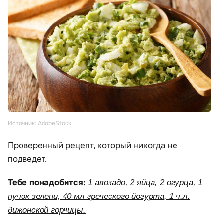
Источник: AdobeStock
Проверенный рецепт, который никогда не
подведет.
Тебе понадобится:
1 авокадо, 2 яйца, 2 огурца, 1
пучок зелени, 40 мл греческого йогурта, 1 ч.л.
дижонской горчицы.