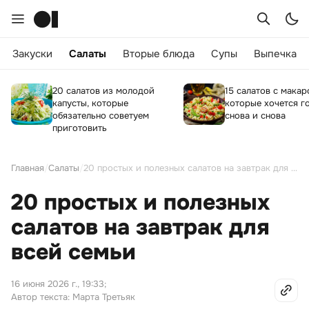
Закуски
Салаты
Вторые блюда
Супы
Выпечка
20 салатов из молодой
15 салатов с макар
капусты, которые
которые хочется г
обязательно советуем
снова и снова
приготовить
Главная
/
Салаты
/
20 простых и полезных салатов на завтрак для всей семьи
20 простых и полезных
салатов на завтрак для
всей семьи
16 июня 2026 г., 19:33
;
Автор текста: Марта Третьяк