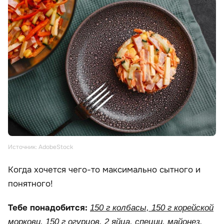
Источник: AdobeStock
Когда хочется чего-то максимально сытного и
понятного!
Тебе понадобится:
150 г колбасы, 150 г корейской
моркови, 150 г огурцов, 2 яйца, специи, майонез.