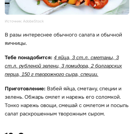
Источник: AdobeStock
В разы интереснее обычного салата и обычной
яичницы.
Тебе понадобится:
4 яйца, 3 ст.л. сметаны, 3
ст.л. рубленой зелени, 3 помидора, 2 болгарских
перца, 150 г творожного сыра, специи.
Приготовление:
Взбей яйца, сметану, специи и
зелень. Обжарь омлет и нарежь его соломкой.
Тонко нарежь овощи, смешай с омлетом и посыпь
салат раскрошенным творожным сыром.