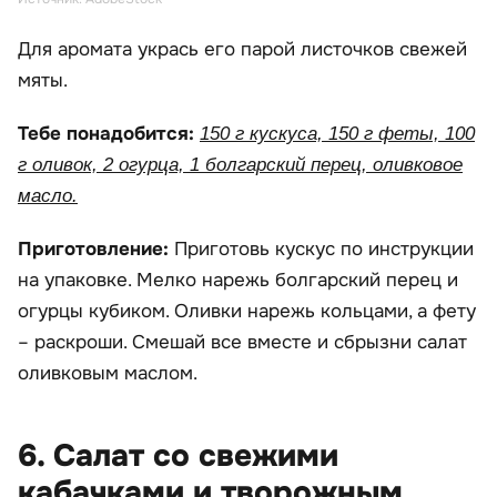
Для аромата укрась его парой листочков свежей
мяты.
Тебе понадобится:
150 г кускуса, 150 г феты, 100
г оливок, 2 огурца, 1 болгарский перец, оливковое
масло.
Приготовление:
Приготовь кускус по инструкции
на упаковке. Мелко нарежь болгарский перец и
огурцы кубиком. Оливки нарежь кольцами, а фету
– раскроши. Смешай все вместе и сбрызни салат
оливковым маслом.
6. Салат со свежими
кабачками и творожным