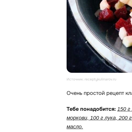
Источник: receptykulinarov.ru
Очень простой рецепт кл
Тебе понадобится:
150 г
моркови, 100 г лука, 200
масло.