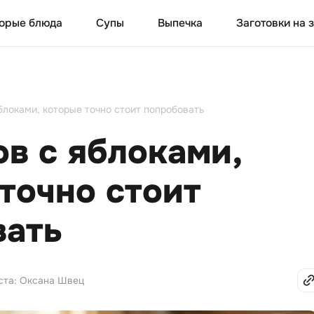
орые блюда
Супы
Выпечка
Заготовки на 
блоками, которые точно стоит попробовать
ов с яблоками,
точно стоит
вать
ста: Оксана Швец