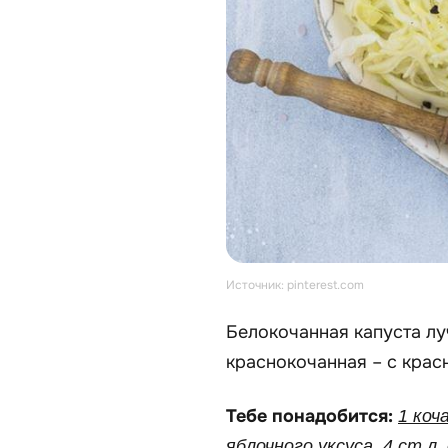
Источник: pinterest.com
Белокочанная капуста лу
краснокочанная – с крас
Тебе понадобится:
1 коч
яблочного уксуса, 4 ст.л.