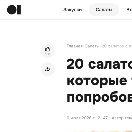
Закуски
Салаты
Вт
Главная
/
Салаты
/
20 салатов с я
130
20 салат
которые 
попробо
6 июля 2026 г., 21:47
;
Автор тек