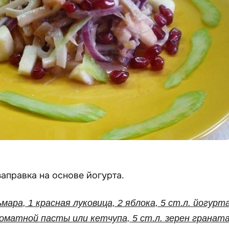
аправка на основе йогурта.
ьмара, 1 красная луковица, 2 яблока, 5 ст.л. йогурта
 томатной пасты или кетчупа, 5 ст.л. зерен граната