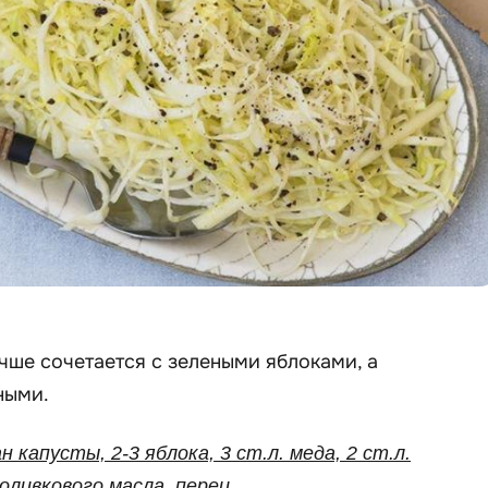
чше сочетается с зелеными яблоками, а
ными.
ан капусты, 2-3 яблока, 3 ст.л. меда, 2 ст.л.
 оливкового масла, перец.