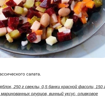
ассического салата.
 яблок, 250 г свеклы, 0,5 банки красной фасоли, 150 
 г маринованных огурцов, винный уксус, оливковое