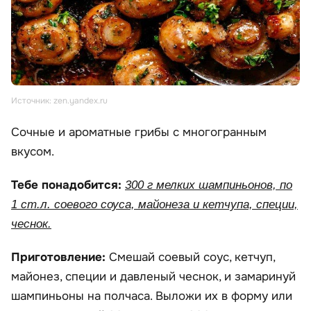
Источник: zen.yandex.ru
Сочные и ароматные грибы с многогранным
вкусом.
Тебе понадобится:
300 г мелких шампиньонов, по
1 ст.л. соевого соуса, майонеза и кетчупа, специи,
чеснок.
Приготовление:
Смешай соевый соус, кетчуп,
майонез, специи и давленый чеснок, и замаринуй
шампиньоны на полчаса. Выложи их в форму или