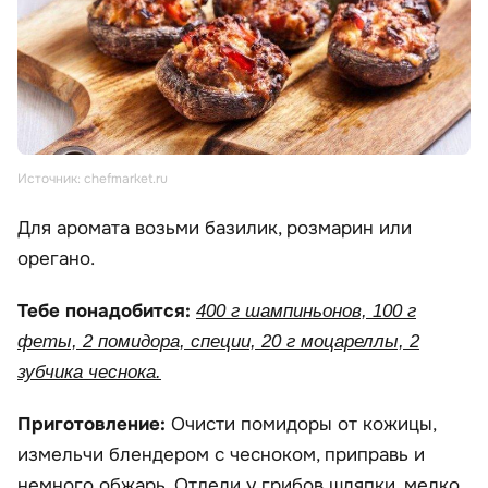
Источник: chefmarket.ru
Для аромата возьми базилик, розмарин или
орегано.
Тебе понадобится:
400 г шампиньонов, 100 г
феты, 2 помидора, специи, 20 г моцареллы, 2
зубчика чеснока.
Приготовление:
Очисти помидоры от кожицы,
измельчи блендером с чесноком, приправь и
немного обжарь. Отдели у грибов шляпки, мелко