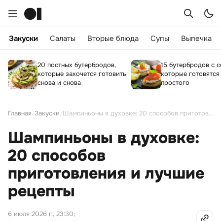
Закуски
Салаты
Вторые блюда
Супы
Выпечка
20 постных бутербродов,
15 бутербродов с с
которые захочется готовить
которые готовятся
снова и снова
простого
Главная
/
Закуски
/
Шампиньоны в духовке: 20 способов приготовления и лучшие рецепты
Шампиньоны в духовке:
20 способов
приготовления и лучшие
рецепты
6 июля 2026 г., 23:30
;