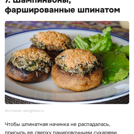
7. Шампиньоны,
фаршированные шпинатом
Источник: alexgitara.ru
Чтобы шпинатная начинка не распадалась,
присыпь ее сверху панировочными сухарями.