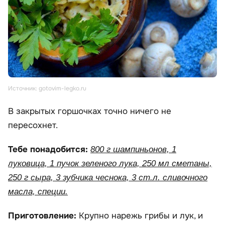
Источник: gotovim-legko.ru
В закрытых горшочках точно ничего не
пересохнет.
Тебе понадобится:
800 г шампиньонов, 1
луковица, 1 пучок зеленого лука, 250 мл сметаны,
250 г сыра, 3 зубчика чеснока, 3 ст.л. сливочного
масла, специи.
Приготовление:
Крупно нарежь грибы и лук, и