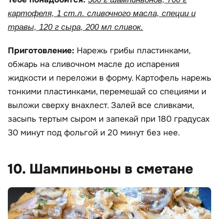
картофеля, 1 ст.л. сливочного масла, специи и
травы, 120 г сыра, 200 мл сливок.
Приготовление:
Нарежь грибы пластинками,
обжарь на сливочном масле до испарения
жидкости и переложи в форму. Картофель нарежь
тонкими пластинками, перемешай со специями и
выложи сверху внахлест. Залей все сливками,
засыпь тертым сыром и запекай при 180 градусах
30 минут под фольгой и 20 минут без нее.
10. Шампиньоны в сметане