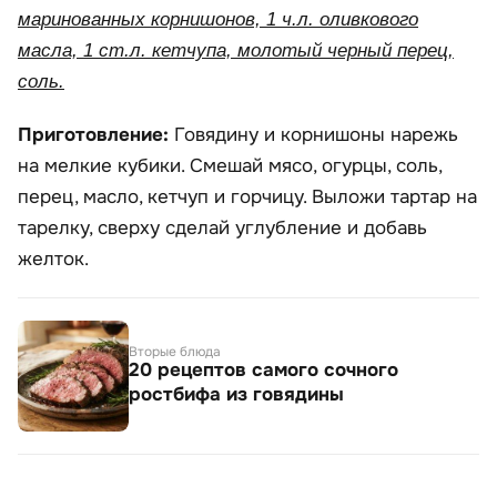
маринованных корнишонов, 1 ч.л. оливкового
масла, 1 ст.л. кетчупа, молотый черный перец,
соль.
Приготовление:
Говядину и корнишоны нарежь
на мелкие кубики. Смешай мясо, огурцы, соль,
перец, масло, кетчуп и горчицу. Выложи тартар на
тарелку, сверху сделай углубление и добавь
желток.
Вторые блюда
20 рецептов самого сочного
ростбифа из говядины