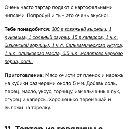
Очень часто тартар подают с картофельными
чипсами. Попробуй и ты– это очень вкусно!
Тебе понадобится
:
300 г говяжьей вырезки, 1
луковица, 1 соленый огурец, 15 г каперсов, 1 ч.л.
дижонской горчицы, 1 ч.л. бальзамического уксуса,
1 ч.л. оливкового масла, 0,5 ч.л. молотого черного
перца, соль.
Приготовление:
Мясо очисти от пленок и нарежь
на кубики размерами около 5 мм. Добавь соль,
перец, масло, уксус, горчицу, измельченные лук,
огурец и каперсы. Хорошенько перемешай и
выложи на тарелку.