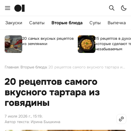
Закуски
Салаты
Вторые блюда
Супы
Выпечка
20 самых вкусных рецептов
15 рецептов в духо
из земляники
которые сделают т
незабываемым
Главная
/
Вторые блюда
/
20 рецептов самого вкусного тартара из говядины
20 рецептов самого
вкусного тартара из
говядины
7 июля 2026 г., 15:19
;
Автор текста: Ирина Бышкина