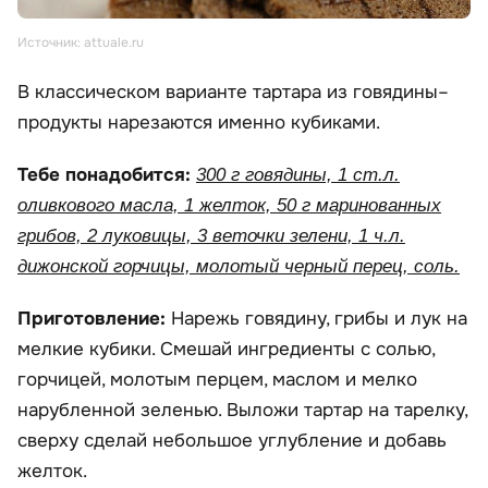
Источник: attuale.ru
В классическом варианте тартара из говядины–
продукты нарезаются именно кубиками.
Тебе понадобится:
300 г говядины, 1 ст.л.
оливкового масла, 1 желток, 50 г маринованных
грибов, 2 луковицы, 3 веточки зелени, 1 ч.л.
дижонской горчицы, молотый черный перец, соль.
Приготовление:
Нарежь говядину, грибы и лук на
мелкие кубики. Смешай ингредиенты с солью,
горчицей, молотым перцем, маслом и мелко
нарубленной зеленью. Выложи тартар на тарелку,
сверху сделай небольшое углубление и добавь
желток.