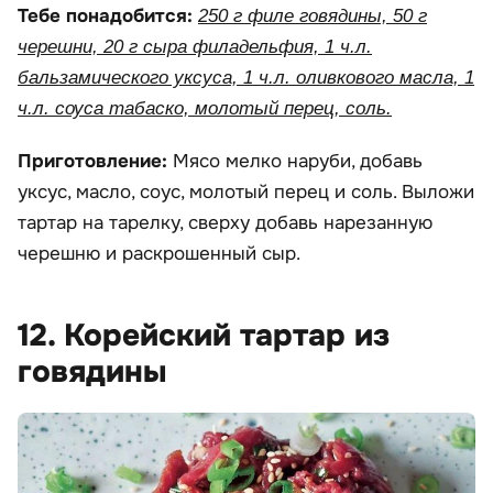
Тебе понадобится:
250 г филе говядины, 50 г
черешни, 20 г сыра филадельфия, 1 ч.л.
бальзамического уксуса, 1 ч.л. оливкового масла, 1
ч.л. соуса табаско, молотый перец, соль.
Приготовление:
Мясо мелко наруби, добавь
уксус, масло, соус, молотый перец и соль. Выложи
тартар на тарелку, сверху добавь нарезанную
черешню и раскрошенный сыр.
12. Корейский тартар из
говядины