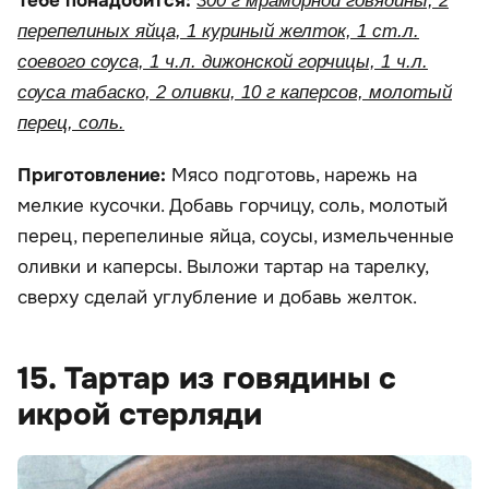
Тебе понадобится:
300 г мраморной говядины, 2
перепелиных яйца, 1 куриный желток, 1 ст.л.
соевого соуса, 1 ч.л. дижонской горчицы, 1 ч.л.
соуса табаско, 2 оливки, 10 г каперсов, молотый
перец, соль.
Приготовление:
Мясо подготовь, нарежь на
мелкие кусочки. Добавь горчицу, соль, молотый
перец, перепелиные яйца, соусы, измельченные
оливки и каперсы. Выложи тартар на тарелку,
сверху сделай углубление и добавь желток.
15. Тартар из говядины с
икрой стерляди