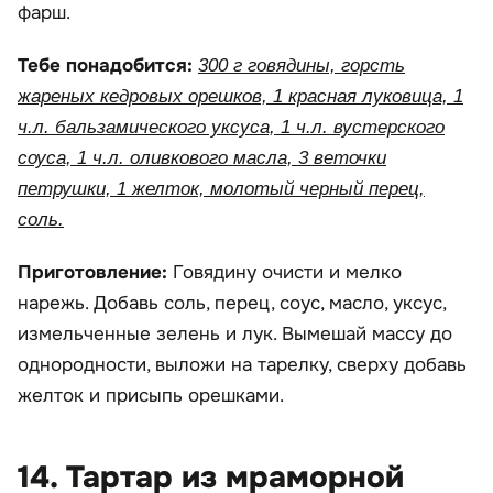
фарш.
Тебе понадобится:
300 г говядины, горсть
жареных кедровых орешков, 1 красная луковица, 1
ч.л. бальзамического уксуса, 1 ч.л. вустерского
соуса, 1 ч.л. оливкового масла, 3 веточки
петрушки, 1 желток, молотый черный перец,
соль.
Приготовление:
Говядину очисти и мелко
нарежь. Добавь соль, перец, соус, масло, уксус,
измельченные зелень и лук. Вымешай массу до
однородности, выложи на тарелку, сверху добавь
желток и присыпь орешками.
14. Тартар из мраморной