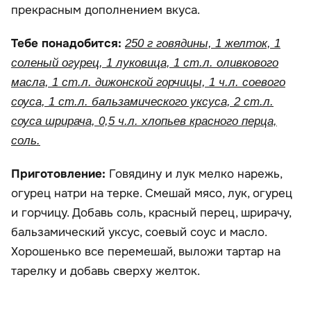
прекрасным дополнением вкуса.
Тебе понадобится:
250 г говядины, 1 желток, 1
соленый огурец, 1 луковица, 1 ст.л. оливкового
масла, 1 ст.л. дижонской горчицы, 1 ч.л. соевого
соуса, 1 ст.л. бальзамического уксуса, 2 ст.л.
соуса шрирача, 0,5 ч.л. хлопьев красного перца,
соль.
Приготовление:
Говядину и лук мелко нарежь,
огурец натри на терке. Смешай мясо, лук, огурец
и горчицу. Добавь соль, красный перец, шрирачу,
бальзамический уксус, соевый соус и масло.
Хорошенько все перемешай, выложи тартар на
тарелку и добавь сверху желток.