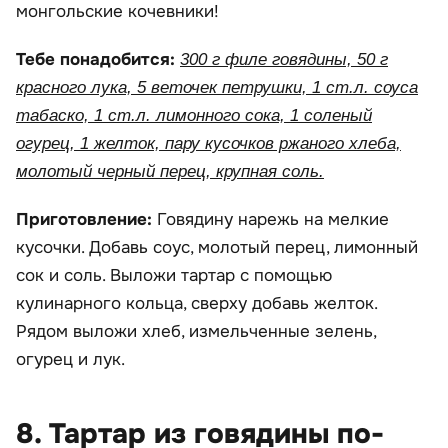
монгольские кочевники!
Тебе понадобится:
300 г филе говядины, 50 г
красного лука, 5 веточек петрушки, 1 ст.л. соуса
табаско, 1 ст.л. лимонного сока, 1 соленый
огурец, 1 желток, пару кусочков ржаного хлеба,
молотый черный перец, крупная соль.
Приготовление:
Говядину нарежь на мелкие
кусочки. Добавь соус, молотый перец, лимонный
сок и соль. Выложи тартар с помощью
кулинарного кольца, сверху добавь желток.
Рядом выложи хлеб, измельченные зелень,
огурец и лук.
8. Тартар из говядины по-