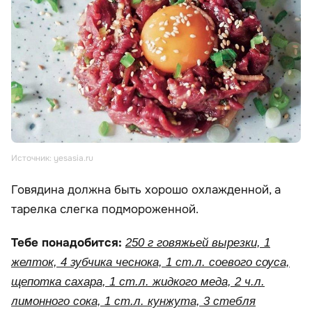
Источник: yesasia.ru
Говядина должна быть хорошо охлажденной, а
тарелка слегка подмороженной.
Тебе понадобится:
250 г говяжьей вырезки, 1
желток, 4 зубчика чеснока, 1 ст.л. соевого соуса,
щепотка сахара, 1 ст.л. жидкого меда, 2 ч.л.
лимонного сока, 1 ст.л. кунжута, 3 стебля