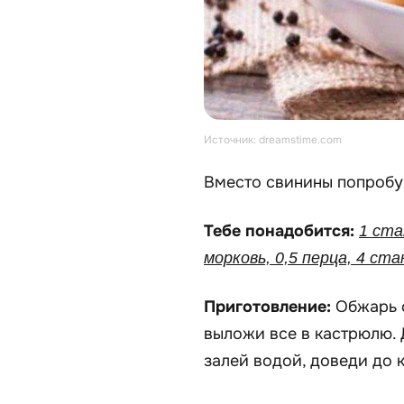
Источник: dreamstime.com
Вместо свинины попробуй
Тебе понадобится:
1 ста
морковь, 0,5 перца, 4 ст
Приготовление:
Обжарь 
выложи все в кастрюлю. 
залей водой, доведи до 