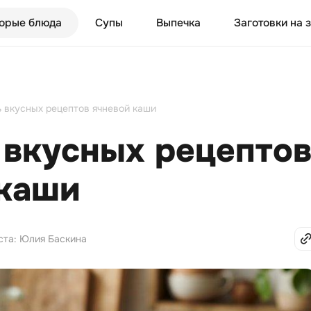
орые блюда
Супы
Выпечка
Заготовки на 
ь вкусных рецептов ячневой каши
 вкусных рецепто
 каши
ста: Юлия Баскина