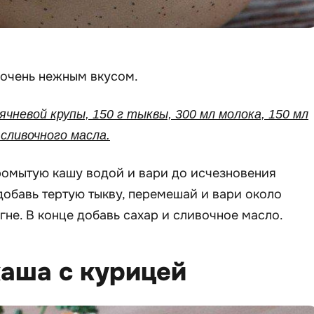
 очень нежным вкусом.
 ячневой крупы, 150 г тыквы, 300 мл молока, 150 мл
г сливочного масла.
ромытую кашу водой и вари до исчезновения
добавь тертую тыкву, перемешай и вари около
гне. В конце добавь сахар и сливочное масло.
каша с курицей