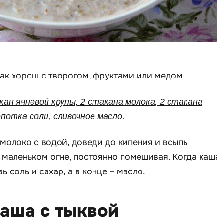
ак хорош с творогом, фруктами или медом.
кан ячневой крупы, 2 стакана молока, 2 стакана
епотка соли, сливочное масло.
молоко с водой, доведи до кипения и всыпь
 маленьком огне, постоянно помешивая. Когда каш
ь соль и сахар, а в конце – масло.
каша с тыквой