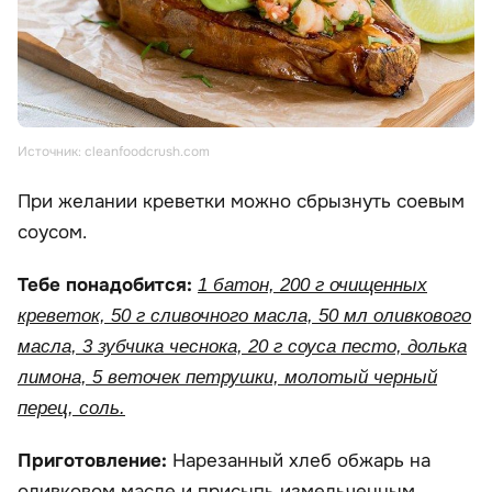
Источник: cleanfoodcrush.com
При желании креветки можно сбрызнуть соевым
соусом.
Тебе понадобится:
1 батон, 200 г очищенных
креветок, 50 г сливочного масла, 50 мл оливкового
масла, 3 зубчика чеснока, 20 г соуса песто, долька
лимона, 5 веточек петрушки, молотый черный
перец, соль.
Приготовление:
Нарезанный хлеб обжарь на
оливковом масле и присыпь измельченным