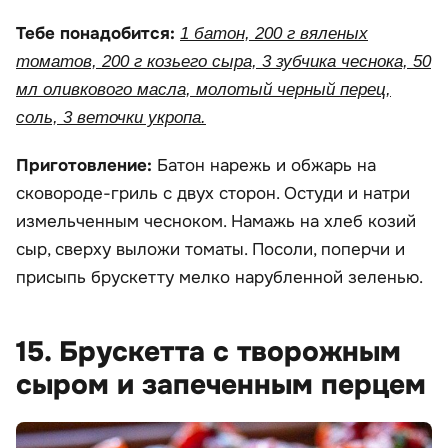
Тебе понадобится:
1 батон, 200 г вяленых
томатов, 200 г козьего сыра, 3 зубчика чеснока, 50
мл оливкового масла, молотый черный перец,
соль, 3 веточки укропа.
Приготовление:
Батон нарежь и обжарь на
сковороде-гриль с двух сторон. Остуди и натри
измельченным чесноком. Намажь на хлеб козий
сыр, сверху выложи томаты. Посоли, поперчи и
присыпь брускетту мелко нарубленной зеленью.
15. Брускетта с творожным
сыром и запеченным перцем