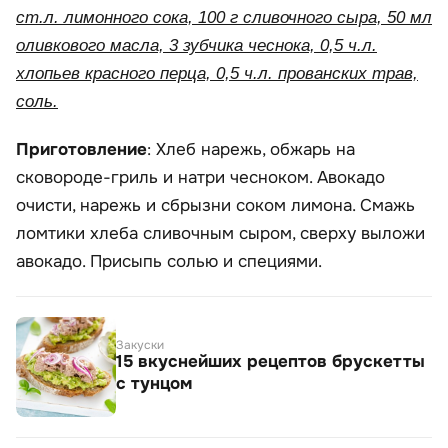
ст.л. лимонного сока, 100 г сливочного сыра, 50 мл
оливкового масла, 3 зубчика чеснока, 0,5 ч.л.
хлопьев красного перца, 0,5 ч.л. прованских трав,
соль.
Приготовление
: Хлеб нарежь, обжарь на
сковороде-гриль и натри чесноком. Авокадо
очисти, нарежь и сбрызни соком лимона. Смажь
ломтики хлеба сливочным сыром, сверху выложи
авокадо. Присыпь солью и специями.
Закуски
15 вкуснейших рецептов брускетты
с тунцом