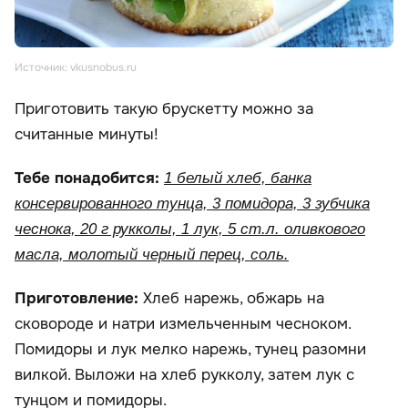
Источник: vkusnobus.ru
Приготовить такую брускетту можно за
считанные минуты!
Тебе понадобится:
1 белый хлеб, банка
консервированного тунца, 3 помидора, 3 зубчика
чеснока, 20 г рукколы, 1 лук, 5 ст.л. оливкового
масла, молотый черный перец, соль.
Приготовление:
Хлеб нарежь, обжарь на
сковороде и натри измельченным чесноком.
Помидоры и лук мелко нарежь, тунец разомни
вилкой. Выложи на хлеб рукколу, затем лук с
тунцом и помидоры.