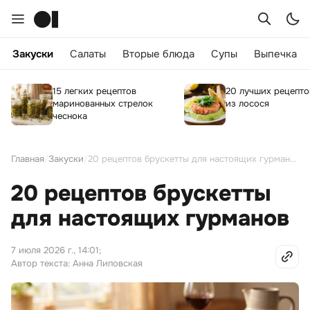
Закуски
Салаты
Вторые блюда
Супы
Выпечка
15 легких рецептов
20 лучших рецепто
маринованных стрелок
из лосося
чеснока
Главная
/
Закуски
/
20 рецептов брускетты для настоящих гурманов
20 рецептов брускетты
для настоящих гурманов
7 июля 2026 г., 14:01
;
Автор текста: Анна Липовская