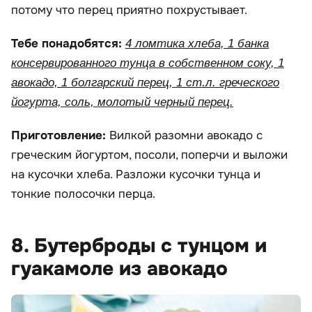
потому что перец приятно похрустывает.
Тебе понадобятся:
4 ломтика хлеба, 1 банка
консервированного тунца в собственном соку, 1
авокадо, 1 болгарский перец, 1 ст.л. греческого
йогурта, соль, молотый черный перец.
Приготовление:
Вилкой разомни авокадо с
греческим йогуртом, посоли, поперчи и выложи
на кусочки хлеба. Разложи кусочки тунца и
тонкие полосочки перца.
8. Бутерброды с тунцом и
гуакамоле из авокадо