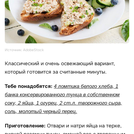
Источник: AdobeStock
Классический и очень освежающий вариант,
который готовится за считанные минуты.
Тебе понадобятся:
4 ломтика белого хлеба, 1
банка консервированного тунца в собственном
соку, 2 яйца, 1 огурец, 2 ст.л. творожного сыра,
соль, молотый черный перец.
Приготовление:
Отвари и натри яйца на терке,