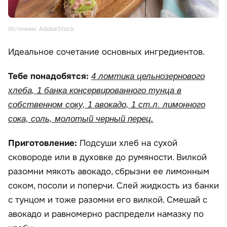
Источник: AdobeStock
Идеальное сочетание основных ингредиентов.
Тебе понадобятся:
4 ломтика цельнозернового
хлеба, 1 банка консервированного тунца в
собственном соку, 1 авокадо, 1 ст.л. лимонного
сока, соль, молотый черный перец.
Приготовление:
Подсуши хлеб на сухой
сковороде или в духовке до румяности. Вилкой
разомни мякоть авокадо, сбрызни ее лимонным
соком, посоли и поперчи. Слей жидкость из банки
с тунцом и тоже разомни его вилкой. Смешай с
авокадо и равномерно распредели намазку по