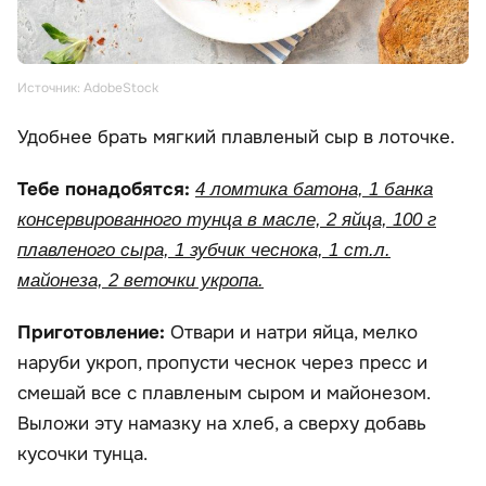
Источник: AdobeStock
Удобнее брать мягкий плавленый сыр в лоточке.
Тебе понадобятся:
4 ломтика батона, 1 банка
консервированного тунца в масле, 2 яйца, 100 г
плавленого сыра, 1 зубчик чеснока, 1 ст.л.
майонеза, 2 веточки укропа.
Приготовление:
Отвари и натри яйца, мелко
наруби укроп, пропусти чеснок через пресс и
смешай все с плавленым сыром и майонезом.
Выложи эту намазку на хлеб, а сверху добавь
кусочки тунца.