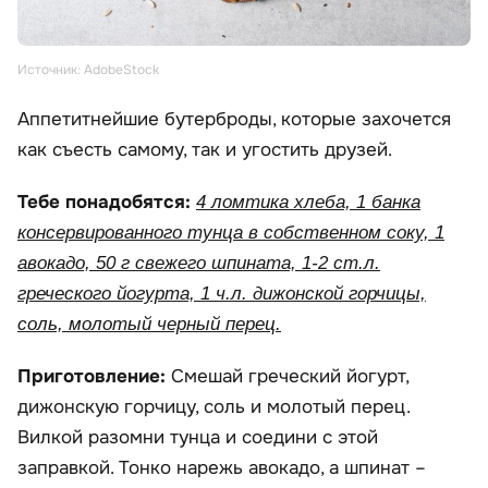
Источник: AdobeStock
Аппетитнейшие бутерброды, которые захочется
как съесть самому, так и угостить друзей.
Тебе понадобятся:
4 ломтика хлеба, 1 банка
консервированного тунца в собственном соку, 1
авокадо, 50 г свежего шпината, 1-2 ст.л.
греческого йогурта, 1 ч.л. дижонской горчицы,
соль, молотый черный перец.
Приготовление:
Смешай греческий йогурт,
дижонскую горчицу, соль и молотый перец.
Вилкой разомни тунца и соедини с этой
заправкой. Тонко нарежь авокадо, а шпинат –