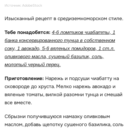
Источник: AdobeStock
Изысканный рецепт в средиземноморском стиле.
Тебе понадобятся:
4-6 ломтиков чиабатты, 1
банка консервированного тунца в собственном
соку, 1 авокадо, 5-6 вяленых помидоров, 1 ст.л.
оливкового масла, сушеный базилик, соль,
молотый черный перец.
Приготовление:
Нарежь и подсуши чиабатту на
сковороде до хруста. Мелко нарежь авокадо и
вяленые томаты, вилкой разомни тунца и смешай
все вместе.
Сбрызни получившуюся намазку оливковым
маслом, добавь щепотку сушеного базилика, соль