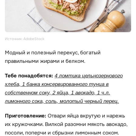
Источник: AdobeStock
Модный и полезный перекус, богатый
правильными жирами и белком.
Тебе понадобятся:
4 ломтика цельнозернового
хлеба, 1 банка консервированного тунца в
собственном соку, 2 яйца, 1 авокадо, 1 ч.л.
лимонного сока, соль, молотый черный перец.
Приготовление:
Отвари яйца вкрутую и нарежь
их кружочками. Вилкой разомни мякоть авокадо,
посоли, поперчи и сбрызни лимонным соком.