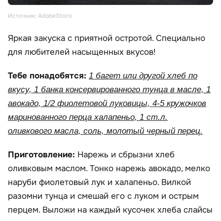
Источник: AdobeStock
Яркая закуска с приятной остротой. Специально
для любителей насыщенных вкусов!
Тебе понадобятся:
1 багет или другой хлеб по
вкусу, 1 банка консервированного тунца в масле, 1
авокадо, 1/2 фиолетовой луковицы, 4-5 кружочков
маринованного перца халапеньо, 1 ст.л.
оливкового масла, соль, молотый черный перец.
Приготовление:
Нарежь и сбрызни хлеб
оливковым маслом. Тонко нарежь авокадо, мелко
наруби фиолетовый лук и халапеньо. Вилкой
разомни тунца и смешай его с луком и острым
перцем. Выложи на каждый кусочек хлеба слайсы