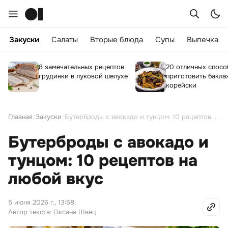
Закуски
Салаты
Вторые блюда
Супы
Выпечка
8 замечательных рецептов
20 отличных спосо
грудинки в луковой шелухе
приготовить бакла
корейски
Главная
/
Закуски
/
Бутерброды с авокадо и тунцом: 10 рецептов на любой вкус
Бутерброды с авокадо и
тунцом: 10 рецептов на
любой вкус
5 июня 2026 г., 13:58
;
Автор текста: Оксана Швец