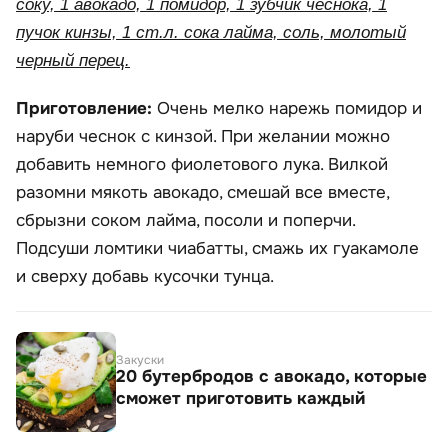
соку, 1 авокадо, 1 помидор, 1 зубчик чеснока, 1
пучок кинзы, 1 ст.л. сока лайма, соль, молотый
черный перец.
Приготовление:
Очень мелко нарежь помидор и
наруби чеснок с кинзой. При желании можно
добавить немного фиолетового лука. Вилкой
разомни мякоть авокадо, смешай все вместе,
сбрызни соком лайма, посоли и поперчи.
Подсуши ломтики чиабатты, смажь их гуакамоле
и сверху добавь кусочки тунца.
Закуски
20 бутербродов с авокадо, которые
сможет приготовить каждый