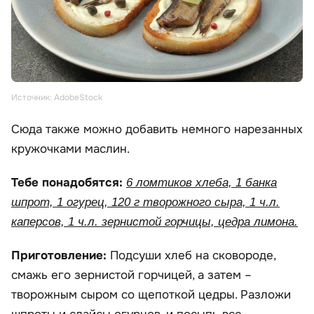
Источник: AdobeStock
Сюда также можно добавить немного нарезанных
кружочками маслин.
Тебе понадобятся:
6 ломтиков хлеба, 1 банка
шпрот, 1 огурец, 120 г творожного сыра, 1 ч.л.
каперсов, 1 ч.л. зернистой горчицы, цедра лимона.
Приготовление:
Подсуши хлеб на сковороде,
смажь его зернистой горчицей, а затем –
творожным сыром со щепоткой цедры. Разложи