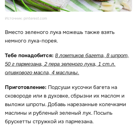
Источник: pinterest.com
Вместо зеленого лука можешь также взять
немного лука-порея.
Тебе понадобится:
8 ломтиков багета, 8 шпрот,
50 г пармезана, 2 пера зеленого лука, 1 ст.л.
оливкового масла, 4 маслины.
Приготовление:
Подсуши кусочки багета на
сковороде или в духовке, сбрызни их маслом и
выложи шпроты. Добавь нарезанные колечками
маслины и рубленый зеленый лук. Посыпь
брускетты стружкой из пармезана.