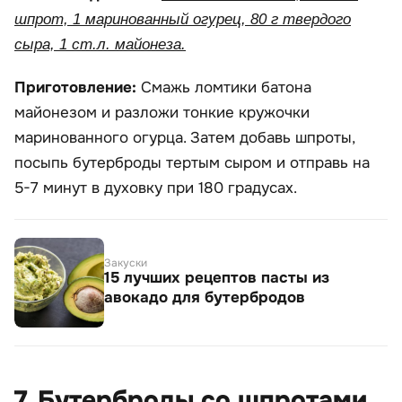
шпрот, 1 маринованный огурец, 80 г твердого
сыра, 1 ст.л. майонеза.
Приготовление:
Смажь ломтики батона
майонезом и разложи тонкие кружочки
маринованного огурца. Затем добавь шпроты,
посыпь бутерброды тертым сыром и отправь на
5-7 минут в духовку при 180 градусах.
Закуски
15 лучших рецептов пасты из
авокадо для бутербродов
7. Бутерброды со шпротами,