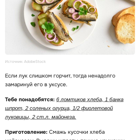
Источник: AdobeStock
Если лук слишком горчит, тогда ненадолго
замаринуй его в уксусе.
Тебе понадобятся:
6 ломтиков хлеба, 1 банка
шпрот, 2 соленых огурца, 1/2 фиолетовой
луковицы, 2 ст.л. майонеза.
Приготовление:
Смажь кусочки хлеба