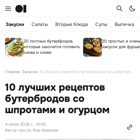
Закуски
Салаты
Вторые блюда
Супы
Выпечка
20 постных бутербродов,
20 простых и очен
которые захочется готовить
закусок для фурше
снова и снова
Главная
/
Закуски
/
10 лучших рецептов бутербродов со шпротами и огурцом
10 лучших рецептов
бутербродов со
шпротами и огурцом
4 июня 2026 г., 14:45
;
Автор текста: Яна Иванова