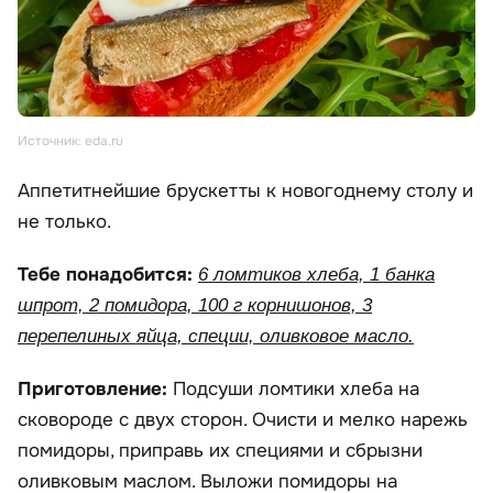
Источник: eda.ru
Аппетитнейшие брускетты к новогоднему столу и
не только.
Тебе понадобится:
6 ломтиков хлеба, 1 банка
шпрот, 2 помидора, 100 г корнишонов, 3
перепелиных яйца, специи, оливковое масло.
Приготовление:
Подсуши ломтики хлеба на
сковороде с двух сторон. Очисти и мелко нарежь
помидоры, приправь их специями и сбрызни
оливковым маслом. Выложи помидоры на