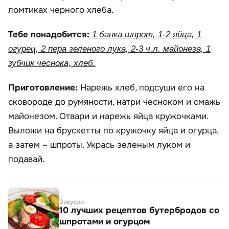
ломтиках черного хлеба.
Тебе понадобится:
1 банка шпрот, 1-2 яйца, 1
огурец, 2 пера зеленого лука, 2-3 ч.л. майонеза, 1
зубчик чеснока, хлеб.
Приготовление:
Нарежь хлеб, подсуши его на
сковороде до румяности, натри чесноком и смажь
майонезом. Отвари и нарежь яйца кружочками.
Выложи на брускетты по кружочку яйца и огурца,
а затем – шпроты. Укрась зеленым луком и
подавай.
Закуски
10 лучших рецептов бутербродов со
шпротами и огурцом