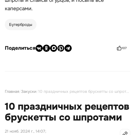
шпроты и слайсы огурцов, и посыпь все
каперсами.
Бутерброды
Поделиться
107
Главная
/
Закуски
/
10 праздничных рецептов брускетты со шпротами
10 праздничных рецептов
брускетты со шпротами
21 нояб. 2024 г., 14:07
;