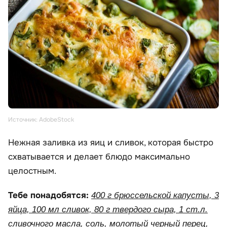
Источник: AdobeStock
Нежная заливка из яиц и сливок, которая быстро
схватывается и делает блюдо максимально
целостным.
Тебе понадобятся:
400 г брюссельской капусты, 3
яйца, 100 мл сливок, 80 г твердого сыра, 1 ст.л.
сливочного масла, соль, молотый черный перец,