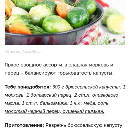
Источник: AdobeStock
Яркое овощное ассорти, а сладкая морковь и
перец – балансируют горьковатость капусты.
Тебе понадобятся:
300 г брюссельской капусты, 1
морковь, 1 болгарский перец, 2 ст.л. оливкового
масла, 1 ст.л. бальзамика, 1 ч.л. меда, соль,
молотый черный перец, сушеный тимьян.
Приготовление:
Разрежь брюссельскую капусту