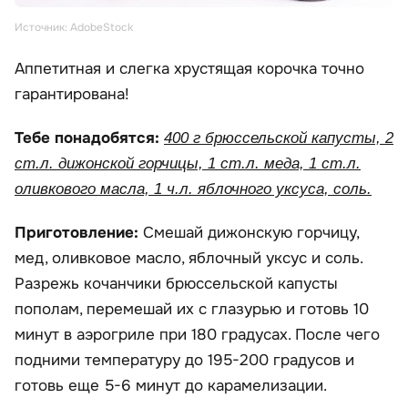
Источник: AdobeStock
Аппетитная и слегка хрустящая корочка точно
гарантирована!
Тебе понадобятся:
400 г брюссельской капусты, 2
ст.л. дижонской горчицы, 1 ст.л. меда, 1 ст.л.
оливкового масла, 1 ч.л. яблочного уксуса, соль.
Приготовление:
Смешай дижонскую горчицу,
мед, оливковое масло, яблочный уксус и соль.
Разрежь кочанчики брюссельской капусты
пополам, перемешай их с глазурью и готовь 10
минут в аэрогриле при 180 градусах. После чего
подними температуру до 195-200 градусов и
готовь еще 5-6 минут до карамелизации.