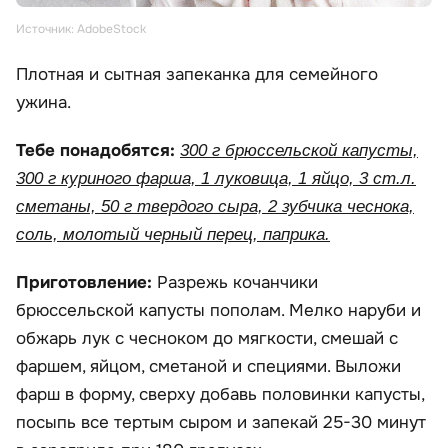
Источник: AdobeStock
Плотная и сытная запеканка для семейного
ужина.
Тебе понадобятся:
300 г брюссельской капусты,
300 г куриного фарша, 1 луковица, 1 яйцо, 3 ст.л.
сметаны, 50 г твердого сыра, 2 зубчика чеснока,
соль, молотый черный перец, паприка.
Приготовление:
Разрежь кочанчики
брюссельской капусты пополам. Мелко наруби и
обжарь лук с чесноком до мягкости, смешай с
фаршем, яйцом, сметаной и специями. Выложи
фарш в форму, сверху добавь половинки капусты,
посыпь все тертым сыром и запекай 25-30 минут