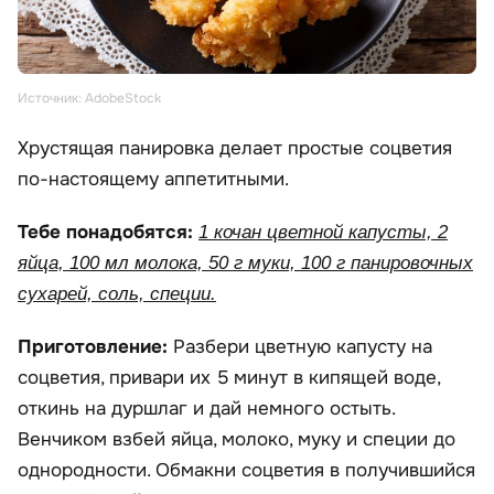
Источник: AdobeStock
Хрустящая панировка делает простые соцветия
по-настоящему аппетитными.
Тебе понадобятся:
1 кочан цветной капусты, 2
яйца, 100 мл молока, 50 г муки, 100 г панировочных
сухарей, соль, специи.
Приготовление:
Разбери цветную капусту на
соцветия, привари их 5 минут в кипящей воде,
откинь на дуршлаг и дай немного остыть.
Венчиком взбей яйца, молоко, муку и специи до
однородности. Обмакни соцветия в получившийся