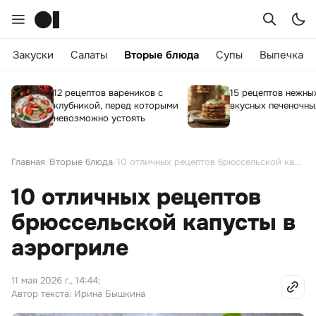
Закуски
Салаты
Вторые блюда
Супы
Выпечка
12 рецептов вареников с
15 рецептов нежны
клубникой, перед которыми
вкусных печеночны
невозможно устоять
Главная
/
Вторые блюда
/
10 отличных рецептов брюссельской капусты в аэрогриле
10 отличных рецептов
брюссельской капусты в
аэрогриле
11 мая 2026 г., 14:44
;
Автор текста: Ирина Бышкина