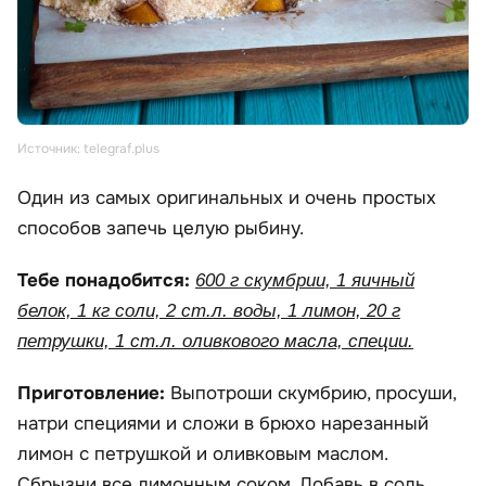
Источник: telegraf.plus
Один из самых оригинальных и очень простых
способов запечь целую рыбину.
Тебе понадобится:
600 г скумбрии, 1 яичный
белок, 1 кг соли, 2 ст.л. воды, 1 лимон, 20 г
петрушки, 1 ст.л. оливкового масла, специи.
Приготовление:
Выпотроши скумбрию, просуши,
натри специями и сложи в брюхо нарезанный
лимон с петрушкой и оливковым маслом.
Сбрызни все лимонным соком. Добавь в соль