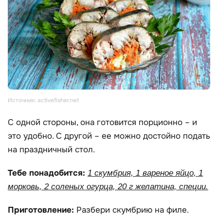
Источник: activefisher.net
С одной стороны, она готовится порционно – и
это удобно. С другой – ее можно достойно подать
на праздничный стол.
Тебе понадобится:
1 скумбрия, 1 вареное яйцо, 1
морковь, 2 соленых огурца, 20 г желатина, специи.
Приготовление:
Разбери скумбрию на филе.