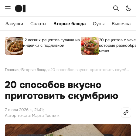
Закуски
Салаты
Вторые блюда
Супы
Выпечка
12 легких рецептов гуляша из
20 рецептов с чече
индейки с подливкой
которые разнообра
меню
Главная
/
Вторые блюда
/
20 способов вкусно приготовить скумбрию
20 способов вкусно
приготовить скумбрию
7 июля 2026 г., 21:41
;
Автор текста: Марта Третьяк