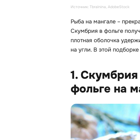
Источник: Tbralnina, AdobeStock
Рыба на мангале – прек
Скумбрия в фольге получ
плотная оболочка удержи
на угли. В этой подборк
1. Скумбрия
фольге на м