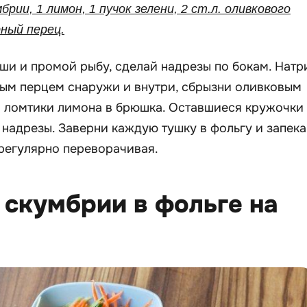
мбрии, 1 лимон, 1 пучок зелени, 2 ст.л. оливкового
рный перец.
и и промой рыбу, сделай надрезы по бокам. Натр
ым перцем снаружи и внутри, сбрызни оливковым
и ломтики лимона в брюшка. Оставшиеся кружочки
 надрезы. Заверни каждую тушку в фольгу и запек
 регулярно переворачивая.
з скумбрии в фольге на