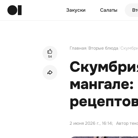
Закуски
Салаты
Вт
Главная
/
Вторые блюда
/
Скумбри
54
Скумбрия
мангале:
рецептов
2 июня 2026 г., 16:14
;
Автор тек