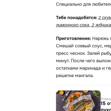
Специально для любител
Тебе понадобятся:
2 скум
лимонного сока, 2 зубчика
Приготовление:
Нарежь п
Смешай соевый соус, ме
пресс чеснок. Залей рыб
минут. После чего вылож
остатками маринада и ге
решетке мангала.
Вторые
15 
дух