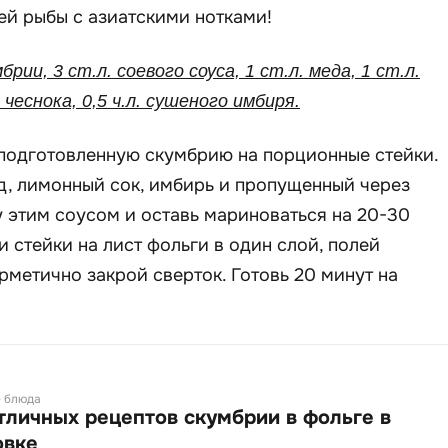
ей рыбы с азиатскими нотками!
брии, 3 ст.л. соевого соуса, 1 ст.л. меда, 1 ст.л.
 чеснока, 0,5 ч.л. сушеного имбиря.
одготовленную скумбрию на порционные стейки.
д, лимонный сок, имбирь и пропущенный через
у этим соусом и оставь мариноваться на 20-30
и стейки на лист фольги в один слой, полей
рметично закрой сверток. Готовь 20 минут на
 блюда
отличных рецептов скумбрии в фольге в
овке