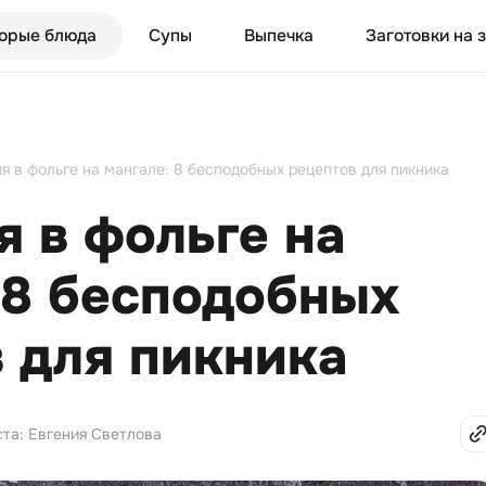
орые блюда
Супы
Выпечка
Заготовки на 
я в фольге на мангале: 8 бесподобных рецептов для пикника
 в фольге на
 8 бесподобных
 для пикника
ста: Евгения Светлова