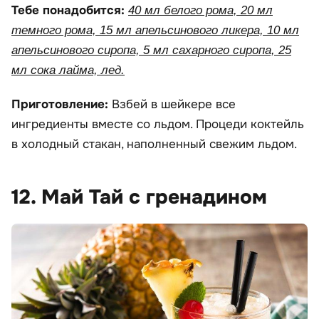
Тебе понадобится:
40 мл белого рома, 20 мл
темного рома, 15 мл апельсинового ликера, 10 мл
апельсинового сиропа, 5 мл сахарного сиропа, 25
мл сока лайма, лед.
Приготовление:
Взбей в шейкере все
ингредиенты вместе со льдом. Процеди коктейль
в холодный стакан, наполненный свежим льдом.
12. Май Тай с гренадином