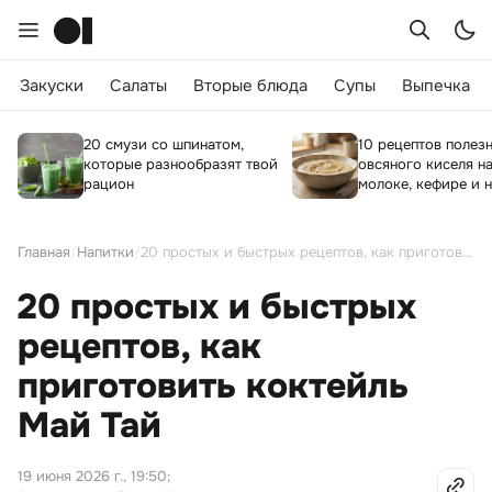
Закуски
Салаты
Вторые блюда
Супы
Выпечка
20 смузи со шпинатом,
10 рецептов полез
которые разнообразят твой
овсяного киселя на
рацион
молоке, кефире и н
Главная
/
Напитки
/
20 простых и быстрых рецептов, как приготовить коктейль Май Тай
20 простых и быстрых
рецептов, как
приготовить коктейль
Май Тай
19 июня 2026 г., 19:50
;