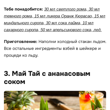
Тебе понадобится:
30 мл светлого рома, 30 мл
темного рома, 15 мл ликера Оранж Кюрасао, 15 мл
миндального сиропа, 30 мл сока лайма, 10 мл
сахарного сиропа, 50 мл апельсинового сока, лед.
Приготовление:
Наполни холодный стакан льдом.
Все остальные ингредиенты взбей в шейкере и
процеди ко льду.
3. Май Тай с ананасовым
соком