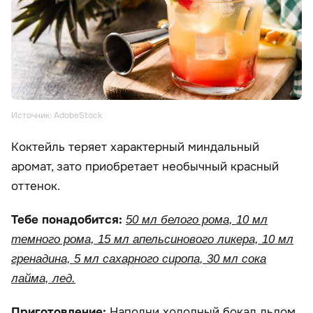
Источник: AdobeStock
Коктейль теряет характерный миндальный
аромат, зато приобретает необычный красный
оттенок.
Тебе понадобится:
50 мл белого рома, 10 мл
темного рома, 15 мл апельсинового ликера, 10 мл
гренадина, 5 мл сахарного сиропа, 30 мл сока
лайма, лед.
Приготовление:
Наполни холодный бокал льдом.