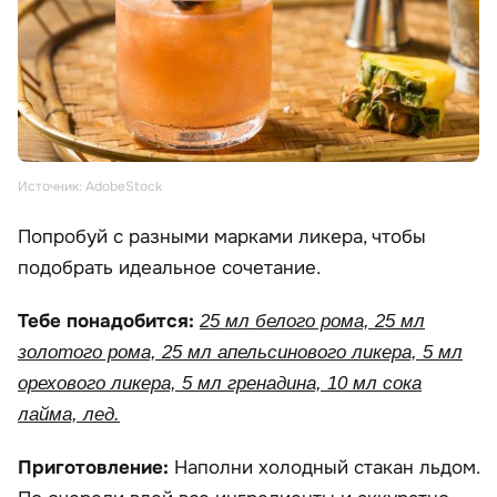
Источник: AdobeStock
Попробуй с разными марками ликера, чтобы
подобрать идеальное сочетание.
Тебе понадобится:
25 мл белого рома, 25 мл
золотого рома, 25 мл апельсинового ликера, 5 мл
орехового ликера, 5 мл гренадина, 10 мл сока
лайма, лед.
Приготовление:
Наполни холодный стакан льдом.