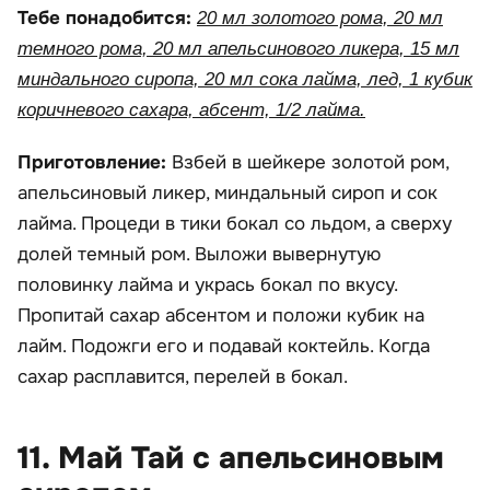
Тебе понадобится:
20 мл золотого рома, 20 мл
темного рома, 20 мл апельсинового ликера, 15 мл
миндального сиропа, 20 мл сока лайма, лед, 1 кубик
коричневого сахара, абсент, 1/2 лайма.
Приготовление:
Взбей в шейкере золотой ром,
апельсиновый ликер, миндальный сироп и сок
лайма. Процеди в тики бокал со льдом, а сверху
долей темный ром. Выложи вывернутую
половинку лайма и укрась бокал по вкусу.
Пропитай сахар абсентом и положи кубик на
лайм. Подожги его и подавай коктейль. Когда
сахар расплавится, перелей в бокал.
11. Май Тай с апельсиновым