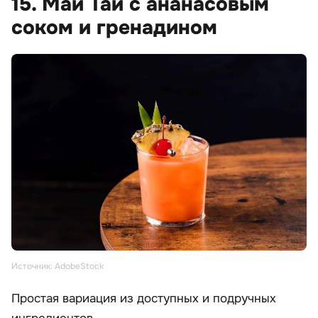
15. Май Тай с ананасовым
соком и гренадином
Источник: AdobeStock
Простая вариация из доступных и подручных