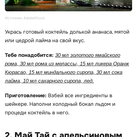
Источник: AdobeStock
Укрась готовый коктейль долькой ананаса, мятой
или цедрой лайма на свой вкус.
Тебе понадобится:
30 мл золотого ямайского
рома, 30 мл рома из мелассы, 15 мл ликера Оранж
Кюрасао, 15 мл миндального сиропа, 30 мл сока
лайма, 10 мл сахарного сиропа, лед.
Приготовление:
Взбей все ингредиенты в
шейкере. Наполни холодный бокал льдом и
процеди коктейль в него.
2. Май Тай с апельсиновым