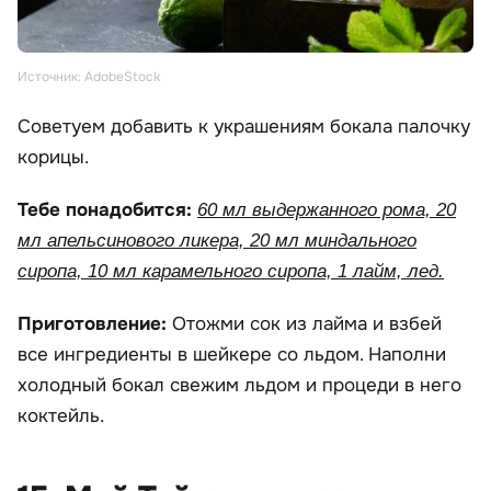
Источник: AdobeStock
Советуем добавить к украшениям бокала палочку
корицы.
Тебе понадобится:
60 мл выдержанного рома, 20
мл апельсинового ликера, 20 мл миндального
сиропа, 10 мл карамельного сиропа, 1 лайм, лед.
Приготовление:
Отожми сок из лайма и взбей
все ингредиенты в шейкере со льдом. Наполни
холодный бокал свежим льдом и процеди в него
коктейль.