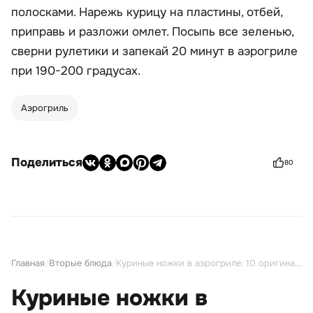
полосками. Нарежь курицу на пластины, отбей,
приправь и разложи омлет. Посыпь все зеленью,
сверни рулетики и запекай 20 минут в аэрогриле
при 190-200 градусах.
Аэрогриль
Поделиться
80
Главная
/
Вторые блюда
/
Куриные ножки в аэрогриле: 10 оригинальных рецептов на любой вкус
Куриные ножки в