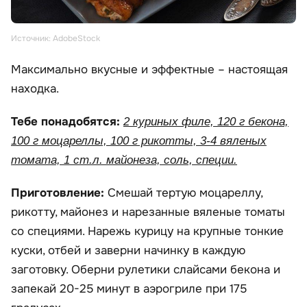
Источник: AdobeStock
Максимально вкусные и эффектные – настоящая
находка.
Тебе понадобятся:
2 куриных филе, 120 г бекона,
100 г моцареллы, 100 г рикотты, 3-4 вяленых
томата, 1 ст.л. майонеза, соль, специи.
Приготовление:
Смешай тертую моцареллу,
рикотту, майонез и нарезанные вяленые томаты
со специями. Нарежь курицу на крупные тонкие
куски, отбей и заверни начинку в каждую
заготовку. Оберни рулетики слайсами бекона и
запекай 20-25 минут в аэрогриле при 175