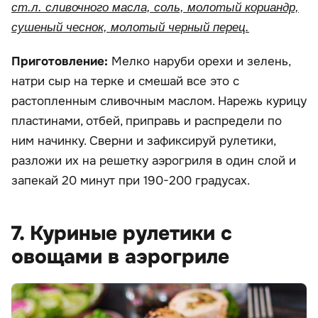
ст.л. сливочного масла, соль, молотый кориандр,
сушеный чеснок, молотый черный перец.
Приготовление:
Мелко наруби орехи и зелень,
натри сыр на терке и смешай все это с
растопленным сливочным маслом. Нарежь курицу
пластинами, отбей, приправь и распредели по
ним начинку. Сверни и зафиксируй рулетики,
разложи их на решетку аэрогриля в один слой и
запекай 20 минут при 190-200 градусах.
7. Куриные рулетики с
овощами в аэрогриле