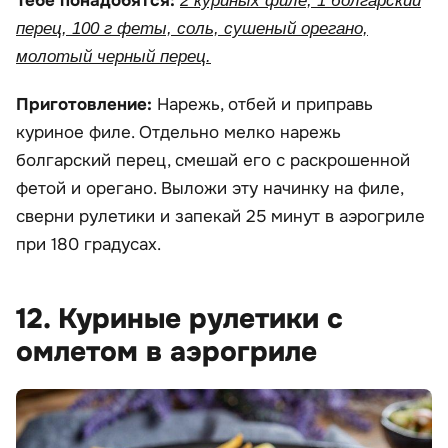
Тебе понадобятся:
2 куриных филе, 1 болгарский
перец, 100 г феты, соль, сушеный орегано,
молотый черный перец.
Приготовление:
Нарежь, отбей и приправь
куриное филе. Отдельно мелко нарежь
болгарский перец, смешай его с раскрошенной
фетой и орегано. Выложи эту начинку на филе,
сверни рулетики и запекай 25 минут в аэрогриле
при 180 градусах.
12. Куриные рулетики с
омлетом в аэрогриле