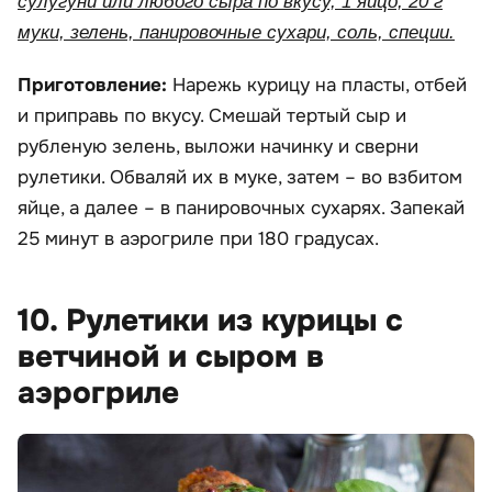
сулугуни или любого сыра по вкусу, 1 яйцо, 20 г
муки, зелень, панировочные сухари, соль, специи.
Приготовление:
Нарежь курицу на пласты, отбей
и приправь по вкусу. Смешай тертый сыр и
рубленую зелень, выложи начинку и сверни
рулетики. Обваляй их в муке, затем – во взбитом
яйце, а далее – в панировочных сухарях. Запекай
25 минут в аэрогриле при 180 градусах.
10. Рулетики из курицы с
ветчиной и сыром в
аэрогриле