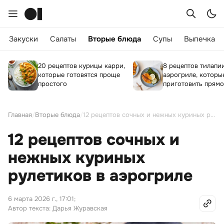
Закуски
Салаты
Вторые блюда
Супы
Выпечка
20 рецептов курицы карри,
8 рецептов тилапи
которые готовятся проще
аэрогриле, которы
простого
приготовить прямо
Главная
/
Вторые блюда
/
12 рецептов сочных и нежных куриных рулетиков в аэрогриле
12 рецептов сочных и
нежных куриных
рулетиков в аэрогриле
6 марта 2026 г., 17:01
;
Автор текста: Дарья Журавская