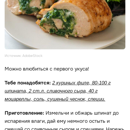
Источник: AdobeStock
Можно влюбиться с первого укуса!
Тебе понадобятся:
2 куриных филе, 80-100 г
шпината, 2 ст.л. сливочного сыра, 40 г
моцареллы, соль, сушеный чеснок, специи.
Приготовление:
Измельчи и обжарь шпинат до
испарения влаги, дай ему немного остыть и
смешай со сливочным сыром и специями. Нарежь