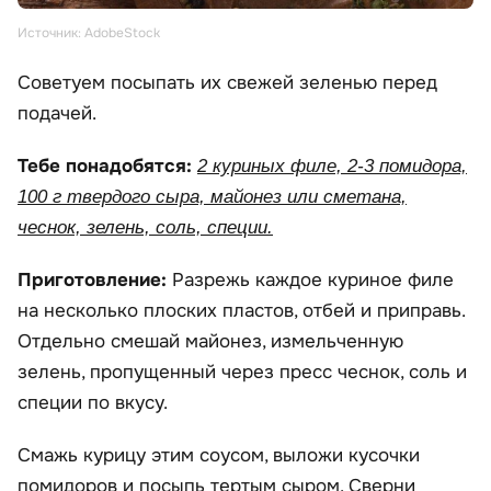
Источник: AdobeStock
Советуем посыпать их свежей зеленью перед
подачей.
Тебе понадобятся:
2 куриных филе, 2-3 помидора,
100 г твердого сыра, майонез или сметана,
чеснок, зелень, соль, специи.
Приготовление:
Разрежь каждое куриное филе
на несколько плоских пластов, отбей и приправь.
Отдельно смешай майонез, измельченную
зелень, пропущенный через пресс чеснок, соль и
специи по вкусу.
Смажь курицу этим соусом, выложи кусочки
помидоров и посыпь тертым сыром. Сверни