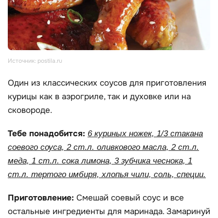
Источник: postila.ru
Один из классических соусов для приготовления
курицы как в аэрогриле, так и духовке или на
сковороде.
Тебе понадобится:
6 куриных ножек, 1/3 стакана
соевого соуса, 2 ст.л. оливкового масла, 2 ст.л.
меда, 1 ст.л. сока лимона, 3 зубчика чеснока, 1
ст.л. тертого имбиря, хлопья чили, соль, специи.
Приготовление:
Смешай соевый соус и все
остальные ингредиенты для маринада. Замаринуй