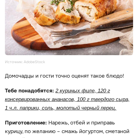
Источник: AdobeStock
Домочадцы и гости точно оценят такое блюдо!
Тебе понадобятся:
2 куриных филе, 120 г
консервированных ананасов, 100 г твердого сыра,
1 ч.л. паприки, соль, молотый черный перец.
Приготовление:
Нарежь, отбей и приправь
курицу, по желанию – смажь йогуртом, сметаной