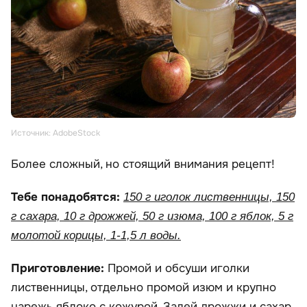
Источник: AdobeStock
Более сложный, но стоящий внимания рецепт!
Тебе понадобятся:
150 г иголок лиственницы, 150
г сахара, 10 г дрожжей, 50 г изюма, 100 г яблок, 5 г
молотой корицы, 1-1,5 л воды.
Приготовление:
Промой и обсуши иголки
лиственницы, отдельно промой изюм и крупно
нарежь яблоко с кожурой. Залей дрожжи и сахар