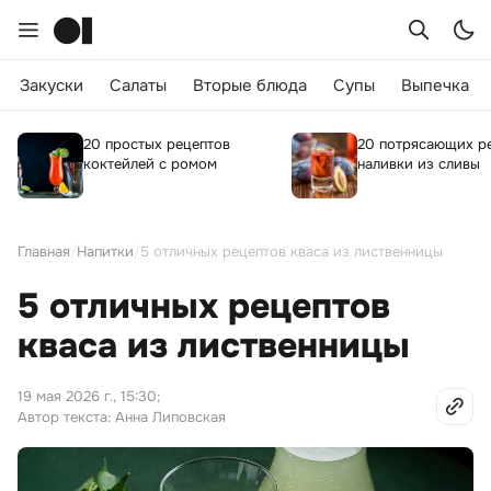
Закуски
Салаты
Вторые блюда
Супы
Выпечка
20 простых рецептов
20 потрясающих р
коктейлей с ромом
наливки из сливы
Главная
/
Напитки
/
5 отличных рецептов кваса из лиственницы
5 отличных рецептов
кваса из лиственницы
19 мая 2026 г., 15:30
;
Автор текста: Анна Липовская