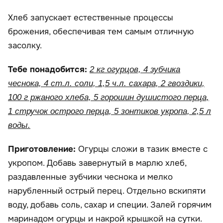
Хлеб запускает естественные процессы
брожения, обеспечивая тем самым отличную
засолку.
Тебе понадобится:
2 кг огурцов, 4 зубчика
чеснока, 4 ст.л. соли, 1,5 ч.л. сахара, 2 гвоздики,
100 г ржаного хлеба, 5 горошин душистого перца,
1 стручок острого перца, 5 зонтиков укропа, 2,5 л
воды.
Приготовление:
Огурцы сложи в тазик вместе с
укропом. Добавь завернутый в марлю хлеб,
раздавленные зубчики чеснока и мелко
нарубленный острый перец. Отдельно вскипяти
воду, добавь соль, сахар и специи. Залей горячим
маринадом огурцы и накрой крышкой на сутки.