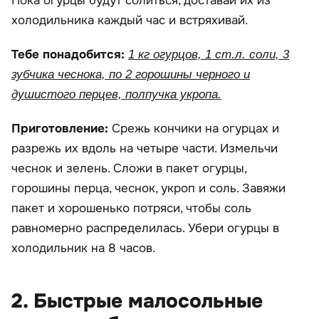
Пока огурцы будут солиться, доставай их из
холодильника каждый час и встряхивай.
Тебе понадобится:
1 кг огурцов, 1 ст.л. соли, 3
зубчика чеснока, по 2 горошины черного и
душистого перцев, полпучка укропа.
Приготовление:
Срежь кончики на огурцах и
разрежь их вдоль на четыре части. Измельчи
чеснок и зелень. Сложи в пакет огурцы,
горошины перца, чеснок, укроп и соль. Завяжи
пакет и хорошенько потряси, чтобы соль
равномерно распределилась. Убери огурцы в
холодильник на 8 часов.
2. Быстрые малосольные