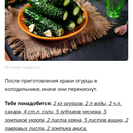
Источник: sadgrad.ru
После приготовления храни огурцы в
холодильнике, иначе они перекиснут.
Тебе понадобится:
2 кг огурцов, 2 л воды, 2 ч.л.
сахара, 4 ст.л. соли, 5 зубчиков чеснока, 5
зонтиков укропа, 2 листа хрена, 5 листов вишни, 2
лавровых листа, 2 зонтика аниса.