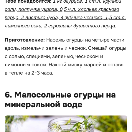
Тебе понадобится:
1 кг огурцов, 1 ст.л. крупной
соли, полпучка укропа, 0,5 ч.л. хлопьев красного
перца, 2 листика дуба, 4 зубчика чеснока, 1,5 ст.л.
лимонного сока, 2 горошины душистого перца.
Приготовление:
Нарежь огурцы на четыре части
вдоль, измельчи зелень и чеснок. Смешай огурцы
с солью, специями, зеленью, чесноком и
лимонным соком. Накрой миску марлей и оставь
в тепле на 2-3 часа.
6. Малосольные огурцы на
минеральной воде