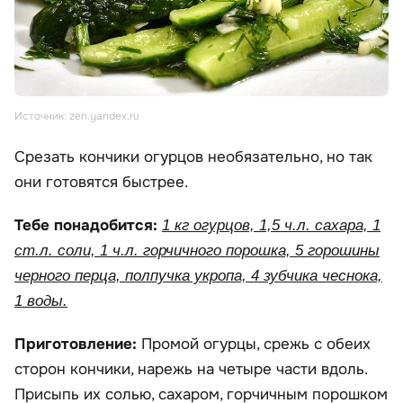
Источник: zen.yandex.ru
Срезать кончики огурцов необязательно, но так
они готовятся быстрее.
Тебе понадобится:
1 кг огурцов, 1,5 ч.л. сахара, 1
ст.л. соли, 1 ч.л. горчичного порошка, 5 горошины
черного перца, полпучка укропа, 4 зубчика чеснока,
1 воды.
Приготовление:
Промой огурцы, срежь с обеих
сторон кончики, нарежь на четыре части вдоль.
Присыпь их солью, сахаром, горчичным порошком