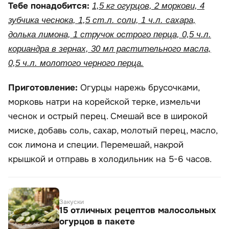
Тебе понадобится:
1,5 кг огурцов, 2 моркови, 4
зубчика чеснока, 1,5 ст.л. соли, 1 ч.л. сахара,
долька лимона, 1 стручок острого перца, 0,5 ч.л.
кориандра в зернах, 30 мл растительного масла,
0,5 ч.л. молотого черного перца.
Приготовление:
Огурцы нарежь брусочками,
морковь натри на корейской терке, измельчи
чеснок и острый перец. Смешай все в широкой
миске, добавь соль, сахар, молотый перец, масло,
сок лимона и специи. Перемешай, накрой
крышкой и отправь в холодильник на 5-6 часов.
Закуски
15 отличных рецептов малосольных
огурцов в пакете