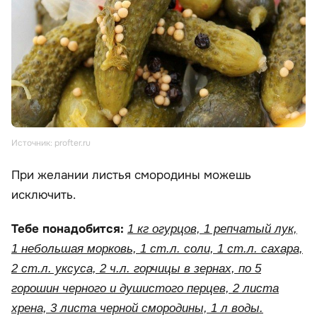
Источник: profter.ru
При желании листья смородины можешь
исключить.
Тебе понадобится:
1 кг огурцов, 1 репчатый лук,
1 небольшая морковь, 1 ст.л. соли, 1 ст.л. сахара,
2 ст.л. уксуса, 2 ч.л. горчицы в зернах, по 5
горошин черного и душистого перцев, 2 листа
хрена, 3 листа черной смородины, 1 л воды.