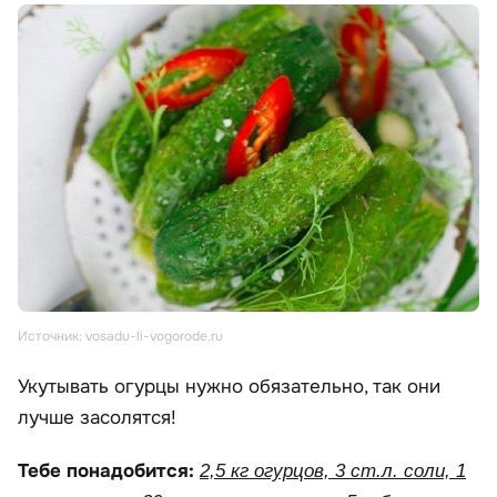
Источник: vosadu-li-vogorode.ru
Укутывать огурцы нужно обязательно, так они
лучше засолятся!
Тебе понадобится:
2,5 кг огурцов, 3 ст.л. соли, 1