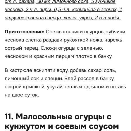
ст.л. сахара, 30 мл лимонного сока, 5 зубчиков
чеснока, 2 ч.л. зиры, 0,5 ч.л. кориандра в зернах, 1
стручок красного перца, кинза, укроп, 2,5 л воды.
Приготовление:
Срежь кончики огурцов, зубчики
чеснока слегка раздави рукояткой ножа, нарежь
острый перец. Сложи огурцы с зеленью,
чесноком и красным перцем плотно в банку.
В кастрюле вскипяти воду, добавь сахар, соль,
лимонный сок и специи. Влей рассол в банку,
накрой крышкой, укутай теплым одеялом и оставь
на двое суток.
11. Малосольные огурцы с
кунжутом и соевым соусом