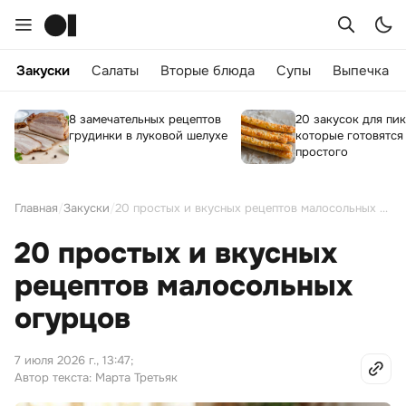
Закуски
Салаты
Вторые блюда
Супы
Выпечка
8 замечательных рецептов
20 закусок для пик
грудинки в луковой шелухе
которые готовятся
простого
Главная
/
Закуски
/
20 простых и вкусных рецептов малосольных огурцов
20 простых и вкусных
рецептов малосольных
огурцов
7 июля 2026 г., 13:47
;
Автор текста: Марта Третьяк