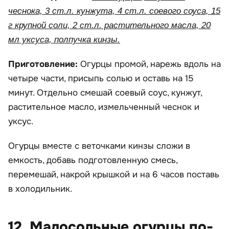
чеснока, 3 ст.л. кунжута, 4 ст.л. соевого соуса, 15
г крупной соли, 2 ст.л. растительного масла, 20
мл уксуса, полпучка кинзы.
Приготовление:
Огурцы промой, нарежь вдоль на
четыре части, присыпь солью и оставь на 15
минут. Отдельно смешай соевый соус, кунжут,
растительное масло, измельченный чеснок и
уксус.
Огурцы вместе с веточками кинзы сложи в
емкость, добавь подготовленную смесь,
перемешай, накрой крышкой и на 6 часов поставь
в холодильник.
12. Малосольные огурцы по-