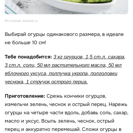
Источник: biwork.ru
Выбирай огурцы одинакового размера, в идеале
не больше 10 см!
Тебе понадобится:
3 кг огурцов, 1,5 ст.л. сахара,
3 ст.л. соли, 50 мл растительного масла, 50 мл
яблочного уксуса, полпучка укропа, полголовки
чеснока, 1 стручок острого перца.
Приготовление:
Срежь кончики огурцов,
измельчи зелень, чеснок и острый перец. Нарежь
огурцы на четыре части вдоль, добавь соль, сахар,
масло и уксус. Всыпь зелень, чеснок, острый
перец и аккуратно перемешай. Сложи огурцы в