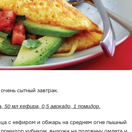
 очень сытный завтрак.
а, 50 мл кефира, 0,5 авокадо, 1 помидор.
йца с кефиром и обжарь на среднем огне пышный
 помидор кубиком, выложи на половину омлета и