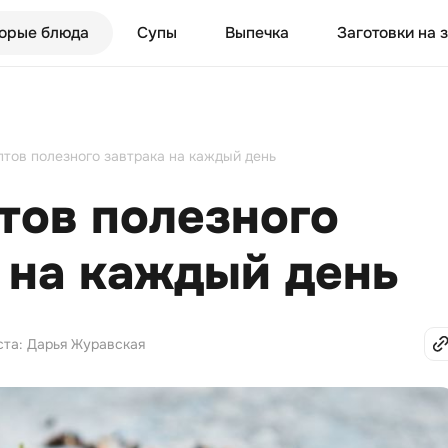
орые блюда
Супы
Выпечка
Заготовки на 
птов полезного завтрака на каждый день
тов полезного
 на каждый день
ста: Дарья Журавская