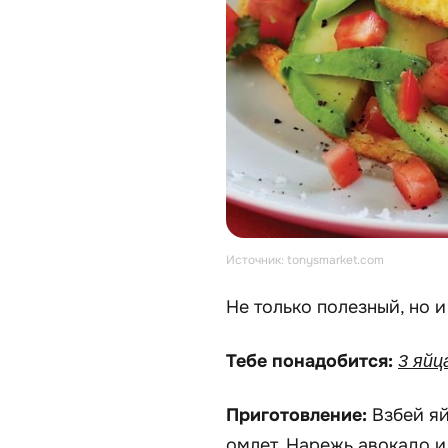
Источник: tonysmarket.com
Не только полезный, но и
Тебе понадобится:
3 яйц
Приготовление:
Взбей я
омлет. Нарежь авокадо и