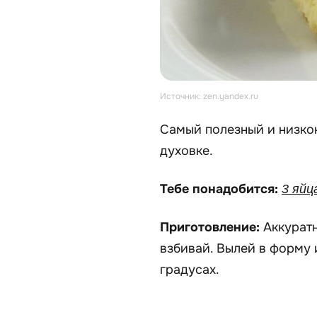
Источник: zen.yandex.ru
Самый полезный и низкок
духовке.
Тебе понадобится:
3 яйц
Приготовление:
Аккурат
взбивай. Вылей в форму 
градусах.