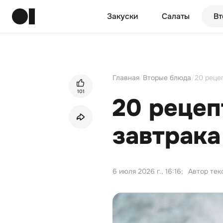
Закуски
Салаты
Вт
Главная
/
Вторые блюда
/
20 реце
101
20 рецеп
завтрака
6 июля 2026 г., 16:16
;
Автор тек