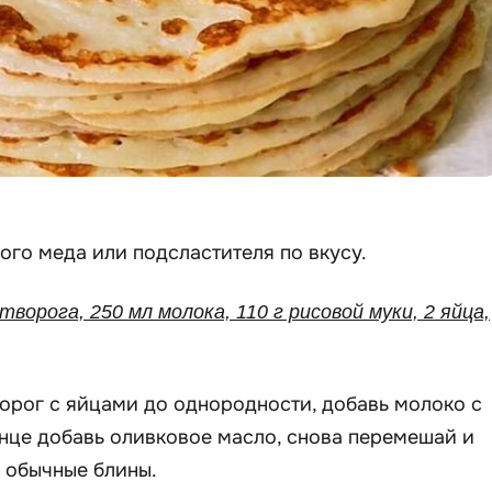
го меда или подсластителя по вкусу.
 творога, 250 мл молока, 110 г рисовой муки, 2 яйца,
ворог с яйцами до однородности, добавь молоко с
нце добавь оливковое масло, снова перемешай и
 обычные блины.