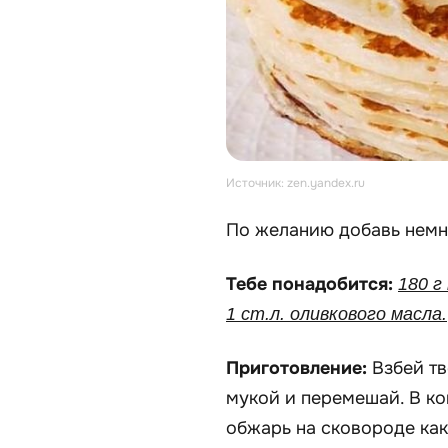
Источник: zen.yandex.ru
По желанию добавь немно
Тебе понадобится:
180 г
1 ст.л. оливкового масла.
Приготовление:
Взбей т
мукой и перемешай. В ко
обжарь на сковороде как