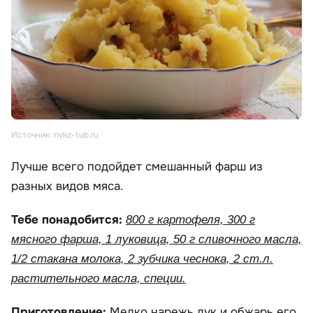
Источник: nvkz-tub.ru
Лучше всего подойдет смешанный фарш из
разных видов мяса.
Тебе понадобится:
800 г картофеля, 300 г
мясного фарша, 1 луковица, 50 г сливочного масла,
1/2 стакана молока, 2 зубчика чеснока, 2 ст.л.
растительного масла, специи.
Приготовление:
Мелко нарежь лук и обжарь его