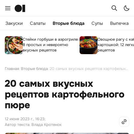
Закуски
Салаты
Вторые блюда
Супы
Выпечка
Стейки горбуши в аэрогриле:
Овощное рагу с ка
8 простых и невероятно
картошкой: 12 легк
вкусных рецептов
рецептов
Главная
/
Вторые блюда
/
20 самых вкусных рецептов картофельного пюре
20 самых вкусных
рецептов картофельного
пюре
12 июня 2023 г., 16:23
;
Автор текста: Влада Кротенок