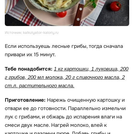
Источник: kalkulyator-kaloriy.ru
Если используешь лесные грибы, тогда сначала
привари их 15 минут.
Тебе понадобится:
1 кг картошки, 1 луковица, 200
г грибов, 200 мл молока, 20 г сливочного масла, 2
ст.л. растительного масла.
Приготовление:
Нарежь очищенную картошку и
отвари ее до готовности. Параллельно измельчи
лук с грибами, и обжарь до испарения влаги на
смеси двух масле. Нагрей молоко, влей к
картошке и разомни пюре. Добавь грибы и