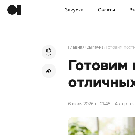
Закуски
Салаты
Вт
Главная
/
Выпечка
/
Готовим постн
143
Готовим 
отличны
6 июля 2026 г., 21:45
;
Автор тек