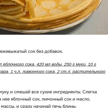
вежевыжатый сок без добавок.
л яблочного сока, 420 мл воды, 250 г муки, 10 г
хара, 1 ч.л. лимонного сока, 2 ст.л. растительного
уку и смешай все сухие ингредиенты. Слегка
в нее яблочный сок, лимонный сок и масло.
массы, и сразу начинай печь блины.