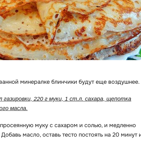
ванной минералке блинчики будут еще воздушнее.
л газировки, 220 г муки, 1 ст.л. сахара, щепотка
ого масла.
росеянную муку с сахаром и солью, и медленно
 Добавь масло, оставь тесто постоять на 20 минут 