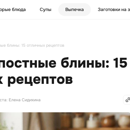
орые блюда
Супы
Выпечка
Заготовки на 
ые блины: 15 отличных рецептов
постные блины: 15
х рецептов
ста: Елена Сидихина