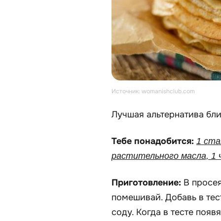
Источник: womanishclub.com
Лучшая альтернатива бли
Тебе понадобится:
1 ста
растительного масла, 1 ч.
Приготовление:
В просея
помешивай. Добавь в тест
соду. Когда в тесте появ