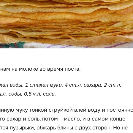
нам на молоке во время поста.
кан воды, 1 стакан муки, 4 ст.л. сахара, 2 ст.л.
л. соды, 0,5 ч.л. соли.
нную муку тонкой струйкой влей воду и постоянн
о сахар и соль, потом – масло, и в самом конце –
ятся пузырьки, обжарь блины с двух сторон. Но не