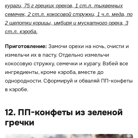
кураги, 75 г грецких орехов, 1 ст.л. тыквенных
семечек, 2 ст.л. кокосовой стружки, 1 ч.л. меда, по
2 щепотки корицы, имбиря и мускатного ореха, 3
ст.л. кэроба.
Приготовление:
Замочи орехи на ночь, очисти и
измельчи их в пасту. Отдельно измельчи
кокосовую стружку, семечки и курагу. Взбей все
ингредиенты, кроме кэроба, вместе до
однородности. Сформируй и обваляй ПП-конфеты
в кэробе.
12. ПП-конфеты из зеленой
гречки