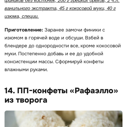
фиников без косточек, 200 г грецких орехов, 2 ч.л.
ванильного экстракта, 45 г кокосовой муки, 40 г
изюма, специи.
Приготовление:
Заранее замочи финики с
изюмом в горячей воде и обсуши. Взбей в
блендере до однородности все, кроме кокосовой
муки. Постепенно добавь и ее до удобной
консистенции массы. Сформируй конфеты
влажными руками.
14. ПП-конфеты «Рафаэлло»
из творога