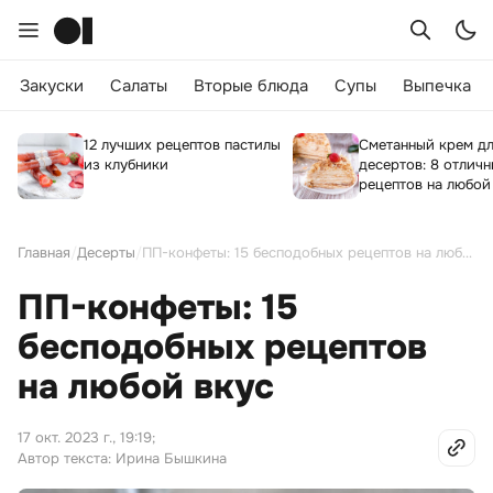
Закуски
Салаты
Вторые блюда
Супы
Выпечка
12 лучших рецептов пастилы
Сметанный крем дл
из клубники
десертов: 8 отлич
рецептов на любой
Главная
/
Десерты
/
ПП-конфеты: 15 бесподобных рецептов на любой вкус
ПП-конфеты: 15
бесподобных рецептов
на любой вкус
17 окт. 2023 г., 19:19
;
Автор текста: Ирина Бышкина