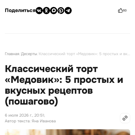
Поделиться
93
Главная
/
Десерты
/
Классический торт «Медовик»: 5 простых и вкусных рецептов (пошагово)
Классический торт
«Медовик»: 5 простых и
вкусных рецептов
(пошагово)
6 июля 2026 г., 20:51
;
Автор текста: Яна Иванова