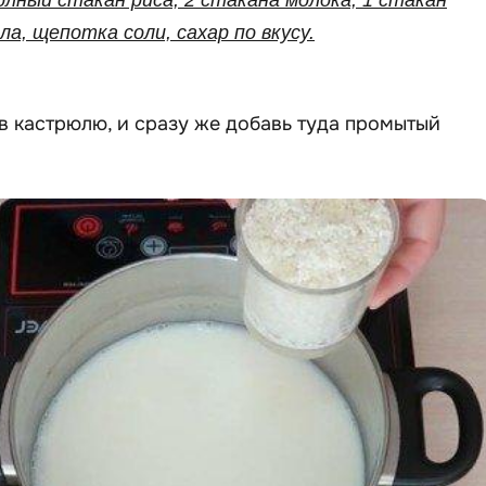
олный стакан риса, 2 стакана молока, 1 стакан
ла, щепотка соли, сахар по вкусу.
 в кастрюлю, и сразу же добавь туда промытый