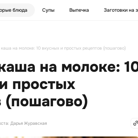
орые блюда
Супы
Выпечка
Заготовки на 
 каша на молоке: 10 вкусных и простых рецептов (пошагово)
каша на молоке: 1
и простых
 (пошагово)
кста: Дарья Журавская