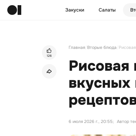
Закуски
Салаты
Вт
Главная
/
Вторые блюда
/
Рисовая
126
Рисовая 
вкусных 
рецептов
6 июля 2026 г., 20:55
;
Автор те