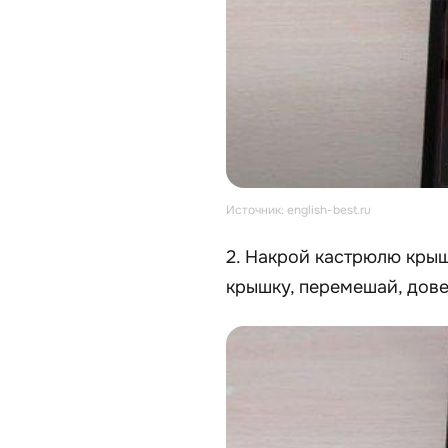
Источник: english-best.ru
2. Накрой кастрюлю крыш
крышку, перемешай, довед