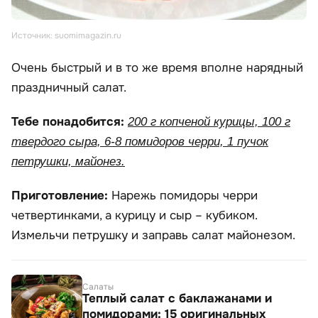
Источник: suomimagazin.ru
Очень быстрый и в то же время вполне нарядный
праздничный салат.
Тебе понадобится:
200 г копченой курицы, 100 г
твердого сыра, 6-8 помидоров черри, 1 пучок
петрушки, майонез.
Приготовление:
Нарежь помидоры черри
четвертинками, а курицу и сыр – кубиком.
Измельчи петрушку и заправь салат майонезом.
Салаты
Теплый салат с баклажанами и
помидорами: 15 оригинальных