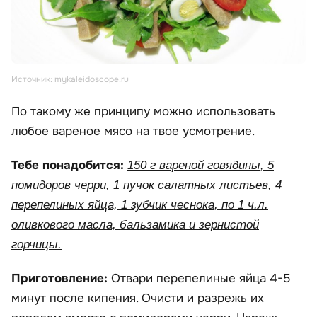
Источник: mykaleidoscope.ru
По такому же принципу можно использовать
любое вареное мясо на твое усмотрение.
Тебе понадобится:
150 г вареной говядины, 5
помидоров черри, 1 пучок салатных листьев, 4
перепелиных яйца, 1 зубчик чеснока, по 1 ч.л.
оливкового масла, бальзамика и зернистой
горчицы.
Приготовление:
Отвари перепелиные яйца 4-5
минут после кипения. Очисти и разрежь их