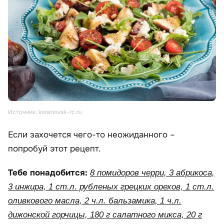
Источник: korenovsk-rc.ru
Если захочется чего-то неожиданного –
попробуй этот рецепт.
Тебе понадобится:
8 помидоров черри, 3 абрикоса,
3 инжира, 1 ст.л. рубленых грецких орехов, 1 ст.л.
оливкового масла, 2 ч.л. бальзамика, 1 ч.л.
дижонской горчицы, 180 г салатного микса, 20 г