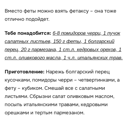
Вместо феты можно взять фетаксу – она тоже
отлично подойдет.
Тебе понадобится:
6-8 помидоров черри, 1 пучок
салатных листьев, 150 г феты, 1 болгарский
перец, 20 г пармезана, 1 ст.л. кедровых орехов, 1
ст.л. оливкового масла, 1 ч.л. итальянских трав.
Приготовление:
Нарежь болгарский перец
кусочками, помидоры черри – четвертинками, а
фету – кубиком. Смешай все с салатными
листьями. Сбрызни салат оливковым маслом,
посыпь итальянскими травами, кедровыми
орешками и тертым пармезаном.