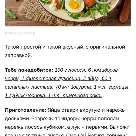
Источник: twizz.ru
Такой простой и такой вкусный, с оригинальной
заправкой.
Тебе понадобится:
100 г лосося, 6 помидоров
черри, 1 фиолетовая луковица, 2 яйца, 60 г
салатных листьев, 70 мл йогурта, 1 ч.л. горчицы,
1 зубчик чеснока, 1 ч.л. лимонного сока.
Приготовление:
Яйца отвари вкрутую и нарежь
дольками. Разрежь помидоры черри пополам,
нарежь лосось кубиком, а лук – перьями. Выложи
все на салатные листья. Смешай йогурт, горчицу,