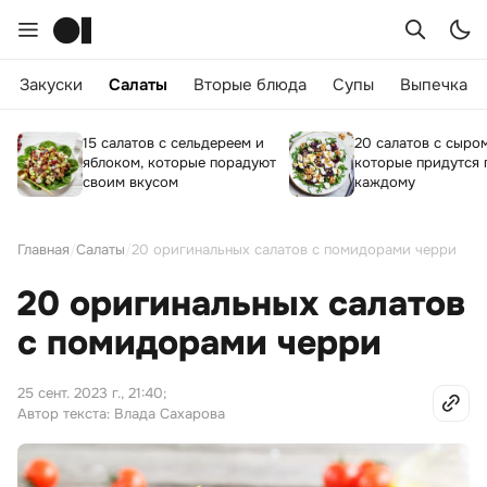
Закуски
Салаты
Вторые блюда
Супы
Выпечка
15 салатов с сельдереем и
20 салатов с сыром
яблоком, которые порадуют
которые придутся 
своим вкусом
каждому
Главная
/
Салаты
/
20 оригинальных салатов с помидорами черри
20 оригинальных салатов
с помидорами черри
25 сент. 2023 г., 21:40
;
Автор текста: Влада Сахарова