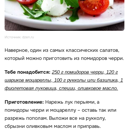
Источник: dzen.ru
Наверное, один из самых классических салатов,
который можно приготовить из помидоров черри.
Тебе понадобится:
250 г помидоров черри, 120 г
шариков моцареллы, 100 г рукколы или базилика, 1
фиолетовая луковица, специи, оливковое масло.
Приготовление:
Нарежь лук перьями, а
помидоры черри и моцареллу – оставь так или
разрежь пополам. Выложи все на рукколу,
сбрызни оливковым маслом и приправь.