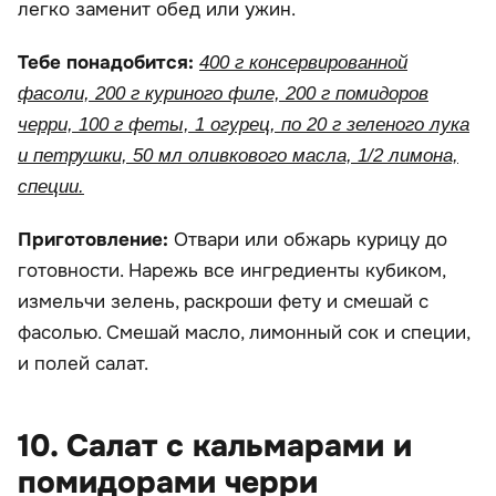
легко заменит обед или ужин.
Тебе понадобится:
400 г консервированной
фасоли, 200 г куриного филе, 200 г помидоров
черри, 100 г феты, 1 огурец, по 20 г зеленого лука
и петрушки, 50 мл оливкового масла, 1/2 лимона,
специи.
Приготовление:
Отвари или обжарь курицу до
готовности. Нарежь все ингредиенты кубиком,
измельчи зелень, раскроши фету и смешай с
фасолью. Смешай масло, лимонный сок и специи,
и полей салат.
10. Салат с кальмарами и
помидорами черри