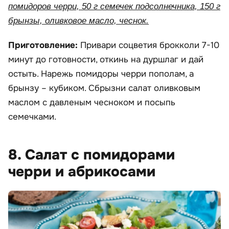
помидоров черри, 50 г семечек подсолнечника, 150 г
брынзы, оливковое масло, чеснок.
Приготовление:
Привари соцветия брокколи 7-10
минут до готовности, откинь на дуршлаг и дай
остыть. Нарежь помидоры черри пополам, а
брынзу – кубиком. Сбрызни салат оливковым
маслом с давленым чесноком и посыпь
семечками.
8. Салат с помидорами
черри и абрикосами