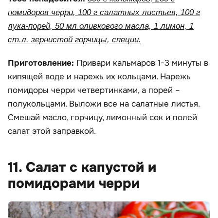
помидоров черри, 100 г салатных листьев, 100 г
лука-порей, 50 мл оливкового масла, 1 лимон, 1
ст.л. зернистой горчицы, специи.
Приготовление:
Привари кальмаров 1-3 минуты в
кипящей воде и нарежь их кольцами. Нарежь
помидоры черри четвертинками, а порей –
полукольцами. Выложи все на салатные листья.
Смешай масло, горчицу, лимонный сок и полей
салат этой заправкой.
11. Салат с капустой и
помидорами черри