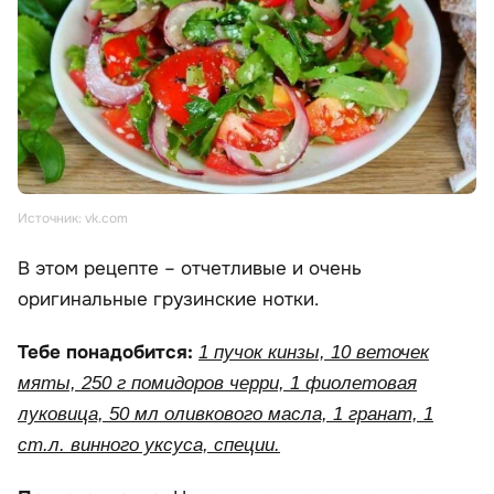
Источник: vk.com
В этом рецепте – отчетливые и очень
оригинальные грузинские нотки.
Тебе понадобится:
1 пучок кинзы, 10 веточек
мяты, 250 г помидоров черри, 1 фиолетовая
луковица, 50 мл оливкового масла, 1 гранат, 1
ст.л. винного уксуса, специи.