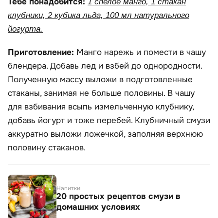
Тебе понадобится:
1 спелое манго, 1 стакан
клубники, 2 кубика льда, 100 мл натурального
йогурта.
Приготовление:
Манго нарежь и помести в чашу
блендера. Добавь лед и взбей до однородности.
Полученную массу выложи в подготовленные
стаканы, занимая не больше половины. В чашу
для взбивания всыпь измельченную клубнику,
добавь йогурт и тоже перебей. Клубничный смузи
аккуратно выложи ложечкой, заполняя верхнюю
половину стаканов.
Напитки
20 простых рецептов смузи в
домашних условиях