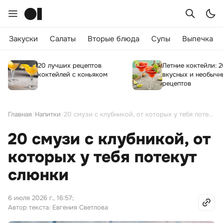
Закуски
Салаты
Вторые блюда
Супы
Выпечка
20 лучших рецептов
Летние коктейли: 
коктейлей с коньяком
вкусных и необычн
рецептов
Главная
/
Напитки
/
20 смузи с клубникой, от которых у тебя потекут слюнки
20 смузи с клубникой, от
которых у тебя потекут
слюнки
6 июля 2026 г., 16:57
;
Автор текста: Евгения Светлова