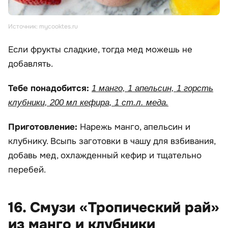
Источник: mycooktes.ru
Если фрукты сладкие, тогда мед можешь не
добавлять.
Тебе понадобится:
1 манго, 1 апельсин, 1 горсть
клубники, 200 мл кефира, 1 ст.л. меда.
Приготовление:
Нарежь манго, апельсин и
клубнику. Всыпь заготовки в чашу для взбивания,
добавь мед, охлажденный кефир и тщательно
перебей.
16. Смузи «Тропический рай»
из манго и клубники