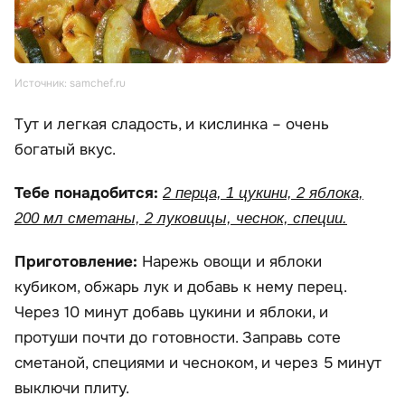
Источник: samchef.ru
Тут и легкая сладость, и кислинка – очень
богатый вкус.
Тебе понадобится:
2 перца, 1 цукини, 2 яблока,
200 мл сметаны, 2 луковицы, чеснок, специи.
Приготовление:
Нарежь овощи и яблоки
кубиком, обжарь лук и добавь к нему перец.
Через 10 минут добавь цукини и яблоки, и
протуши почти до готовности. Заправь соте
сметаной, специями и чесноком, и через 5 минут
выключи плиту.