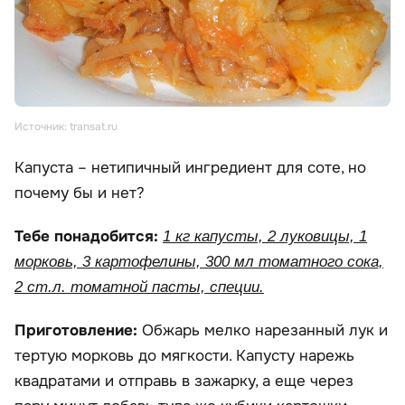
Источник: transat.ru
Капуста – нетипичный ингредиент для соте, но
почему бы и нет?
Тебе понадобится:
1 кг капусты, 2 луковицы, 1
морковь, 3 картофелины, 300 мл томатного сока,
2 ст.л. томатной пасты, специи.
Приготовление:
Обжарь мелко нарезанный лук и
тертую морковь до мягкости. Капусту нарежь
квадратами и отправь в зажарку, а еще через