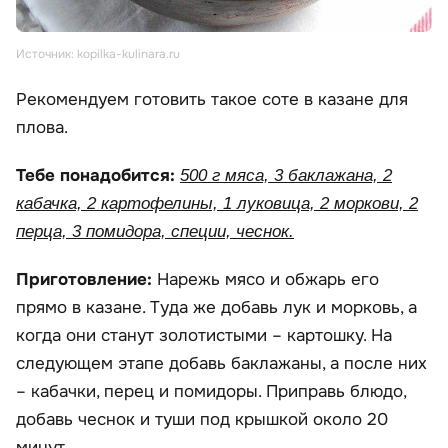
Источник: kopilka-kulinara.ru
Рекомендуем готовить такое соте в казане для
плова.
Тебе понадобится:
500 г мяса, 3 баклажана, 2
кабачка, 2 картофелины, 1 луковица, 2 моркови, 2
перца, 3 помидора, специи, чеснок.
Приготовление:
Нарежь мясо и обжарь его
прямо в казане. Туда же добавь лук и морковь, а
когда они станут золотистыми – картошку. На
следующем этапе добавь баклажаны, а после них
– кабачки, перец и помидоры. Приправь блюдо,
добавь чеснок и туши под крышкой около 20
минут.