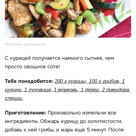
Источник: youtube.com
С курицей получается намного сытнее, чем
просто овощное соте!
Тебе понадобится:
200 г курицы, 100 г грибов, 1
цукини, 1 луковица, 1 морковь, 1 перец, 2 помидора,
специи.
Приготовление:
Произвольно измельчи все
ингредиенты. Обжарь курицу до золотистости,
добавь к ней грибы, и жарь еще 5 минут. После