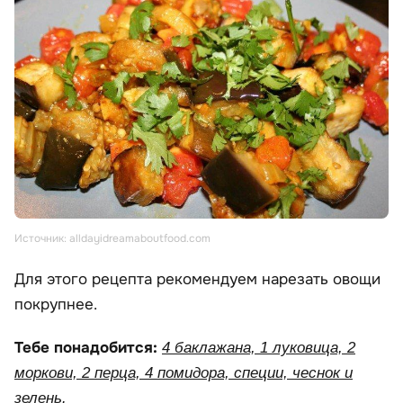
Источник: alldayidreamaboutfood.com
Для этого рецепта рекомендуем нарезать овощи
покрупнее.
Тебе понадобится:
4 баклажана, 1 луковица, 2
моркови, 2 перца, 4 помидора, специи, чеснок и
зелень.