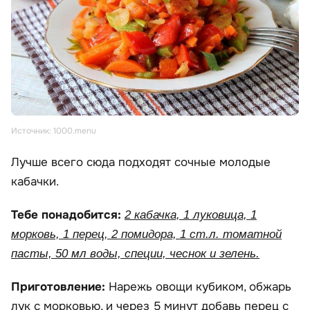
Источник: 1000.menu
Лучше всего сюда подходят сочные молодые
кабачки.
Тебе понадобится:
2 кабачка, 1 луковица, 1
морковь, 1 перец, 2 помидора, 1 ст.л. томатной
пасты, 50 мл воды, специи, чеснок и зелень.
Приготовление:
Нарежь овощи кубиком, обжарь
лук с морковью, и через 5 минут добавь перец с