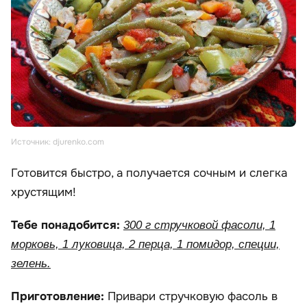
Источник: djurenko.com
Готовится быстро, а получается сочным и слегка
хрустящим!
Тебе понадобится:
300 г стручковой фасоли, 1
морковь, 1 луковица, 2 перца, 1 помидор, специи,
зелень.
Приготовление:
Привари стручковую фасоль в