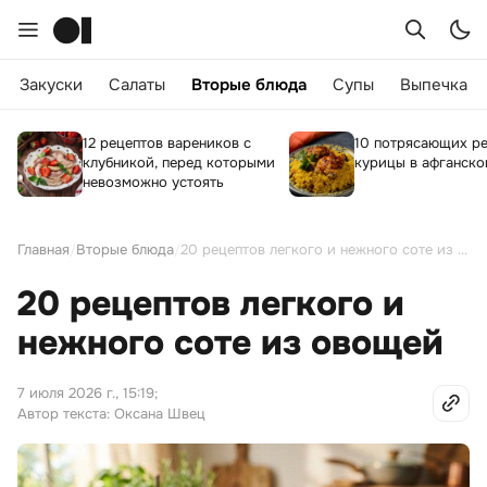
Закуски
Салаты
Вторые блюда
Супы
Выпечка
12 рецептов вареников с
10 потрясающих р
клубникой, перед которыми
курицы в афганско
невозможно устоять
Главная
/
Вторые блюда
/
20 рецептов легкого и нежного соте из овощей
20 рецептов легкого и
нежного соте из овощей
7 июля 2026 г., 15:19
;
Автор текста: Оксана Швец