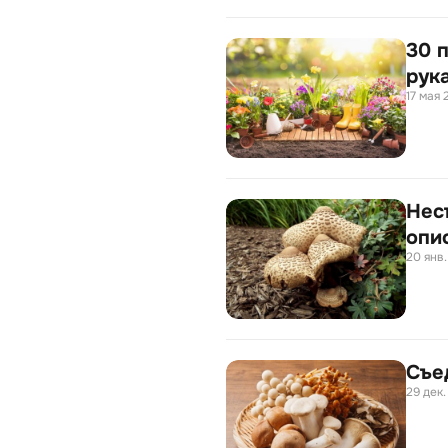
30 
рук
17 мая 2
Нес
опи
20 янв.
Съе
29 дек. 