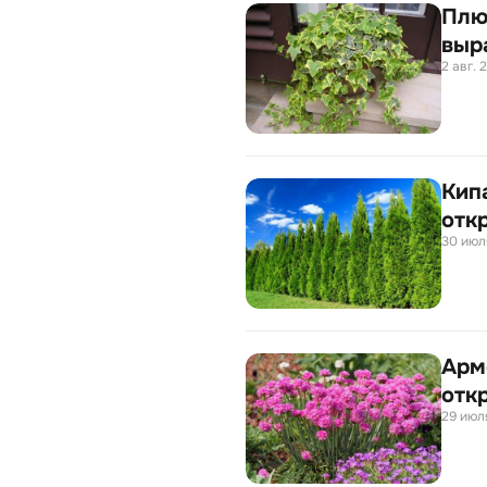
Плю
выр
2 авг. 2
Кипа
отк
30 июля
Арме
отк
29 июля