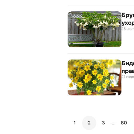
Бру
ухо
28 июля
Бид
пра
27 июля
1
2
3
...
80