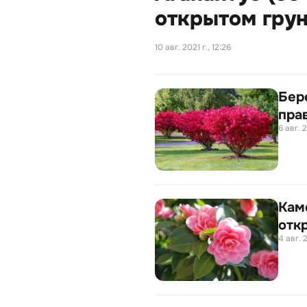
открытом грун
10 авг. 2021 г., 12:26
Бере
пра
6 авг. 2
Каме
отк
4 авг. 2