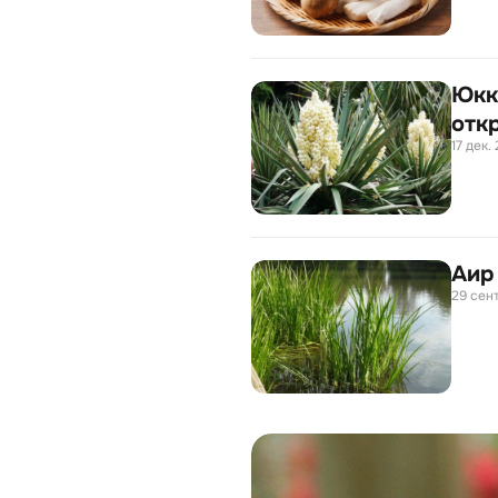
Юкк
отк
17 дек. 
Аир
29 сент