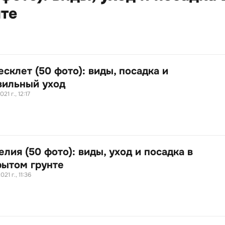
те
склет (50 фото): виды, посадка и
вильный уход
021 г., 12:17
лия (50 фото): виды, уход и посадка в
рытом грунте
021 г., 11:36