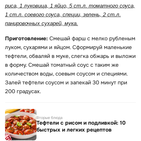
риса, 1 луковица, 1 яйцо, 5 ст.л. томатного соуса,
1 ст.л. соевого соуса, специи, зелень, 2 ст.л.
панировочных сухарей, мука.
Приготовление:
Смешай фарш с мелко рубленым
луком, сухарями и яйцом. Сформируй маленькие
тефтели, обваляй в муке, слегка обжарь и выложи
в форму. Смешай томатный соус с таким же
количеством воды, соевым соусом и специями.
Залей тефтели соусом и запекай 30 минут при
200 градусах.
Вторые блюда
Тефтели с рисом и подливкой: 10
быстрых и легких рецептов