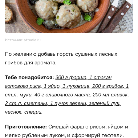
Источник: attuale.ru
По желанию добавь горсть сушеных лесных
грибов для аромата.
Тебе понадобится:
300 г фарша, 1 стакан
готового риса, 1 яйцо, 1 луковица, 200 г грибов, 1
ст.л. муки, 40 г сливочного масла, 200 мл сливок,
2 ст.л. сметаны, 1 пучок зелени, зеленый лук,
чеснок, специи.
Приготовление:
Смешай фарш с рисом, яйцом и
мелко рубленым луком, и сформируй тефтели.