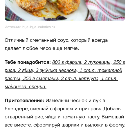
Источник: bye-bye-calories.ru
Отличный сметанный соус, который всегда
делает любое мясо еще мягче.
Тебе понадобится:
800 г фарша, 2 луковицы, 250 г
риса, 2 яйца, 3 зубчика чеснока, 1 ст.л. томатной
пасты, 250 г сметаны, 3 ст.л. кетчупа, 1 ст.л.
майонеза, специи.
Приготовление:
Измельчи чеснок и лук в
блендере, смешай с фаршем и приправь. Добавь
отваренный рис, яйца и томатную пасту. Вымешай
все вместе, сформируй шарики и выложи в форму.