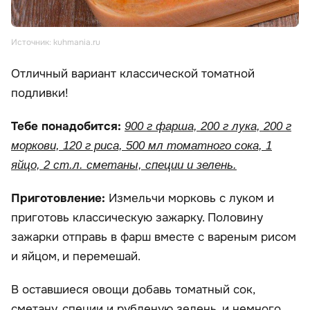
Источник: kuhmania.ru
Отличный вариант классической томатной
подливки!
Тебе понадобится:
900 г фарша, 200 г лука, 200 г
моркови, 120 г риса, 500 мл томатного сока, 1
яйцо, 2 ст.л. сметаны, специи и зелень.
Приготовление:
Измельчи морковь с луком и
приготовь классическую зажарку. Половину
зажарки отправь в фарш вместе с вареным рисом
и яйцом, и перемешай.
В оставшиеся овощи добавь томатный сок,
сметану, специи и рубленую зелень, и немного