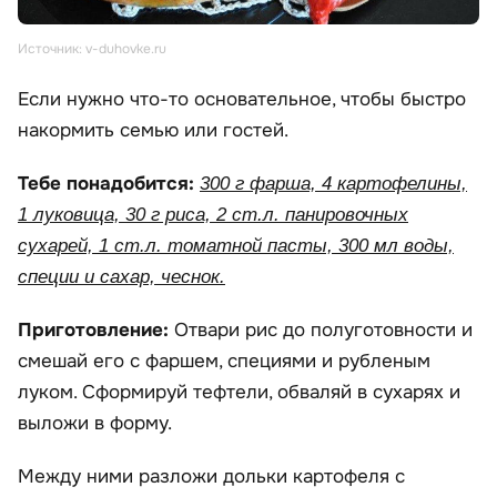
Источник: v-duhovke.ru
Если нужно что-то основательное, чтобы быстро
накормить семью или гостей.
Тебе понадобится:
300 г фарша, 4 картофелины,
1 луковица, 30 г риса, 2 ст.л. панировочных
сухарей, 1 ст.л. томатной пасты, 300 мл воды,
специи и сахар, чеснок.
Приготовление:
Отвари рис до полуготовности и
смешай его с фаршем, специями и рубленым
луком. Сформируй тефтели, обваляй в сухарях и
выложи в форму.
Между ними разложи дольки картофеля с