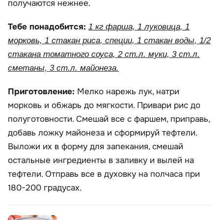
получаются нежнее.
Тебе понадобится:
1 кг фарша, 1 луковица, 1
морковь, 1 стакан риса, специи, 1 стакан воды, 1/2
стакана томатного соуса, 2 ст.л. муки, 3 ст.л.
сметаны, 3 ст.л. майонеза.
Приготовление:
Мелко нарежь лук, натри
морковь и обжарь до мягкости. Привари рис до
полуготовности. Смешай все с фаршем, приправь,
добавь ложку майонеза и сформируй тефтели.
Выложи их в форму для запекания, смешай
остальные ингредиенты в заливку и вылей на
тефтели. Отправь все в духовку на полчаса при
180-200 градусах.