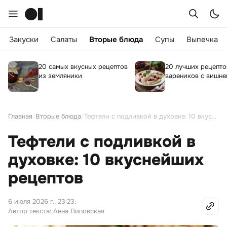
Закуски
Салаты
Вторые блюда
Супы
Выпечка
20 самых вкусных рецептов
20 лучших рецепто
из земляники
вареников с вишне
Главная
/
Вторые блюда
/
Тефтели с подливкой в духовке: 10 вкуснейших рецептов
Тефтели с подливкой в
духовке: 10 вкуснейших
рецептов
6 июля 2026 г., 23:23
;
Автор текста: Анна Липовская