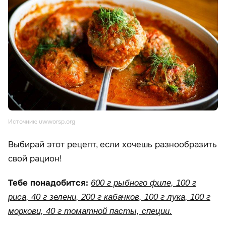
Источник: uwworsp.org
Выбирай этот рецепт, если хочешь разнообразить
свой рацион!
Тебе понадобится:
600 г рыбного филе, 100 г
риса, 40 г зелени, 200 г кабачков, 100 г лука, 100 г
моркови, 40 г томатной пасты, специи.