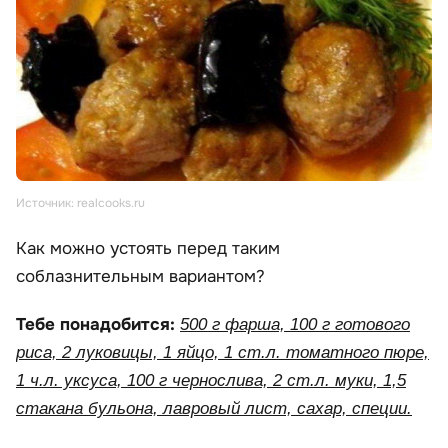
Источник: realcooks.ru
Как можно устоять перед таким
соблазнительным вариантом?
Тебе понадобится:
500 г фарша, 100 г готового
риса, 2 луковицы, 1 яйцо, 1 ст.л. томатного пюре,
1 ч.л. уксуса, 100 г чернослива, 2 ст.л. муки, 1,5
стакана бульона, лавровый лист, сахар, специи.