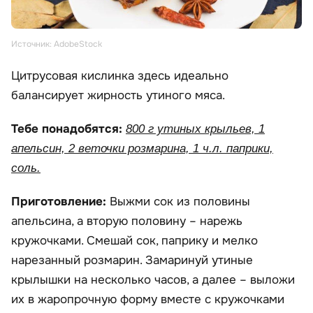
Источник: AdobeStock
Цитрусовая кислинка здесь идеально
балансирует жирность утиного мяса.
Тебе понадобятся:
800 г утиных крыльев, 1
апельсин, 2 веточки розмарина, 1 ч.л. паприки,
соль.
Приготовление:
Выжми сок из половины
апельсина, а вторую половину – нарежь
кружочками. Смешай сок, паприку и мелко
нарезанный розмарин. Замаринуй утиные
крылышки на несколько часов, а далее – выложи
их в жаропрочную форму вместе с кружочками