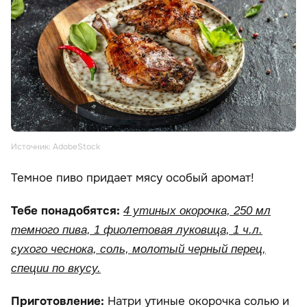
Источник: AdobeStock
Темное пиво придает мясу особый аромат!
Тебе понадобятся:
4 утиных окорочка, 250 мл
темного пива, 1 фиолетовая луковица, 1 ч.л.
сухого чеснока, соль, молотый черный перец,
специи по вкусу.
Приготовление:
Натри утиные окорочка солью и