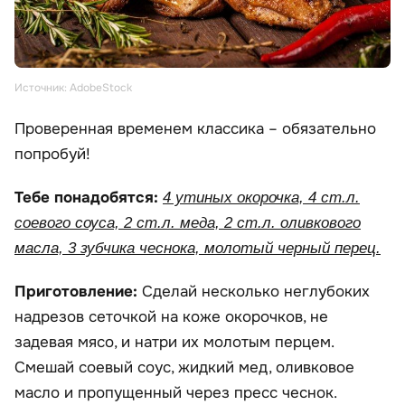
Источник: AdobeStock
Проверенная временем классика – обязательно
попробуй!
Тебе понадобятся:
4 утиных окорочка, 4 ст.л.
соевого соуса, 2 ст.л. меда, 2 ст.л. оливкового
масла, 3 зубчика чеснока, молотый черный перец.
Приготовление:
Сделай несколько неглубоких
надрезов сеточкой на коже окорочков, не
задевая мясо, и натри их молотым перцем.
Смешай соевый соус, жидкий мед, оливковое
масло и пропущенный через пресс чеснок.