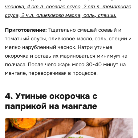
чеснока, 4 ст.л. соевого соуса, 2 ст.л. томатного
соуса, 2 ч.л. оливкового масла, соль, специи.
Приготовление:
Тщательно смешай соевый и
томатный соусы, оливковое масло, соль, специи и
мелко нарубленный чеснок. Натри утиные
окорочка и оставь их мариноваться минимум на
полчаса. После чего жарь мясо 30-40 минут на
мангале, переворачивая в процессе.
4. Утиные окорочка с
паприкой на мангале