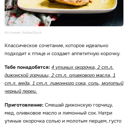
Источник: AdobeStock
Классическое сочетание, которое идеально
подходит к птице и создает аппетитную корочку.
Тебе понадобятся:
4 утиных окорочка, 2 ст.л.
дижонской горчицы, 2 ст.л. оливкового масла, 1
ст.л. меда, 1 ст.л. лимонного сока, соль, молотый
черный перец.
Приготовление:
Смешай дижонскую горчицу,
мед, оливковое масло и лимонный сок. Натри
утиные окорочка солью и молотым перцем, густо