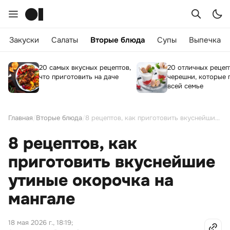
Закуски
Салаты
Вторые блюда
Супы
Выпечка
20 самых вкусных рецептов,
20 отличных рецеп
что приготовить на даче
черешни, которые 
всей семье
Главная
/
Вторые блюда
/
8 рецептов, как приготовить вкуснейшие утиные окорочка на мангале
8 рецептов, как
приготовить вкуснейшие
утиные окорочка на
мангале
18 мая 2026 г., 18:19
;