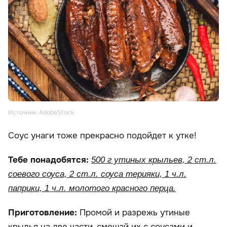
Источник: AdobeStock
Соус унаги тоже прекрасно подойдет к утке!
Тебе понадобятся:
500 г утиных крыльев, 2 ст.л.
соевого соуса, 2 ст.л. соуса терияки, 1 ч.л.
паприки, 1 ч.л. молотого красного перца.
Приготовление:
Промой и разрежь утиные
крылья на две части, смешай их с соусами и