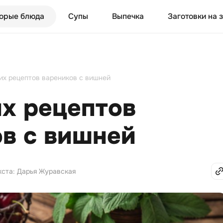
орые блюда
Супы
Выпечка
Заготовки на 
их рецептов вареников с вишней
х рецептов
в с вишней
кста: Дарья Журавская