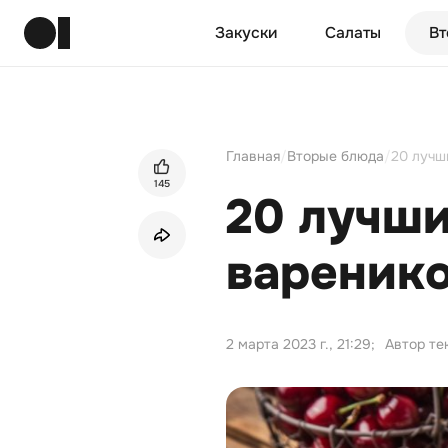
Закуски
Салаты
Вт
Главная
/
Вторые блюда
/
20 лучш
145
20 лучши
варенико
2 марта 2023 г., 21:29
;
Автор те