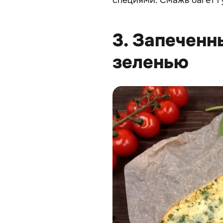
специями. Смажь багет г
3. Запеченн
зеленью