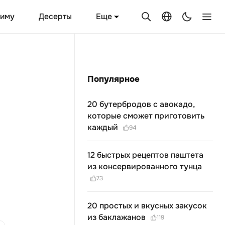
Еще
зиму
Десерты
Популярное
20 бутербродов с авокадо,
которые сможет приготовить
каждый
94
12 быстрых рецептов паштета
из консервированного тунца
73
20 простых и вкусных закусок
из баклажанов
119