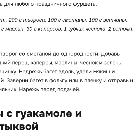
а для любого праздничного фуршета.
ет, 200 г творога, 100 г сметаны, 100 г ветчины,
 г маслин, 30 г каперсов, 1 зубчик чеснока, 2 веточк
 творог со сметаной до однородности. Добавь
кий перец, каперсы, маслины, чеснок и зелень,
чинку. Надрежь багет вдоль, удали мякиш и
. Заверни багет в фольгу или в пленку и отправь 
ильник. Нарежь перед подачей.
ы с гуакамоле и
 тыквой