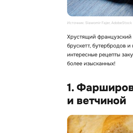
Источник: Slawomir Fajer, AdobeStock
Хрустящий французский 
брускетт, бутербродов и
интересные рецепты заку
более изысканных!
1. Фарширов
и ветчиной