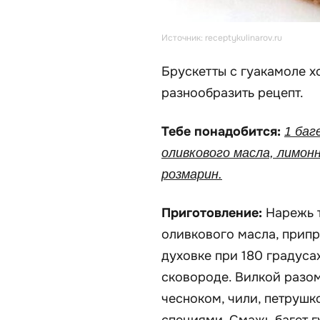
Источник: receptykulinarov.ru
Брускетты с гуакамоле х
разнообразить рецепт.
Тебе понадобится:
1 баг
оливкового масла, лимонн
розмарин.
Приготовление:
Нарежь 
оливкового масла, припр
духовке при 180 градуса
сковороде. Вилкой разо
чесноком, чили, петруш