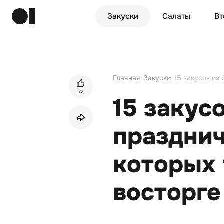
Закуски
Салаты
Вт
Главная
/
Закуски
/
15 закусок из
72
15 закусо
празднич
которых 
восторге