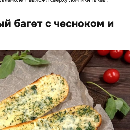
уакамоле и выложи сверху ломтики тыквы.
ый багет с чесноком и