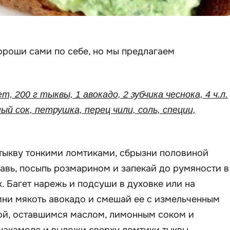
ороши сами по себе, но мы предлагаем
ет, 200 г тыквы, 1 авокадо, 2 зубчика чеснока, 4 ч.л.
ый сок, петрушка, перец чили, соль, специи,
тыкву тонкими ломтиками, сбрызни половиной
авь, посыпь розмарином и запекай до румяности в
х. Багет нарежь и подсуши в духовке или на
мни мякоть авокадо и смешай ее с измельченным
кой, оставшимся маслом, лимонным соком и