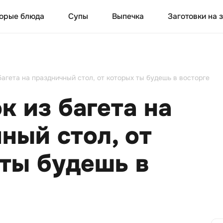
орые блюда
Супы
Выпечка
Заготовки на 
 багета на праздничный стол, от которых ты будешь в восторге
к из багета на
ный стол, от
ты будешь в